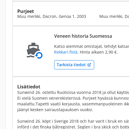
Purjeet
Muu merkki, Dacron, Genoa 1, 2003
Muu merkki, Da
Veneen historia Suomessa
Katso aiemmat omistajat, tehdyt katsa
Rekkari.fistä
. Hinta alkaen 2,90 €.
Tarkista tiedot
Lisätiedot
Sunwind 26. ostettu Ruotsissa vuonna 2018 ja ollut käytö
Ei vielä Suomen venerekisterissä. Purjeet hyvässä kunnos
maalattu.Tapetti vaatii korjausta, vasemmanpuoleinen i
jäänyt kesken sairaustapauksen vuoksi.
Sunwind 26. köpt i Sverige 2018 och har varit i bruk en sä
införd i det finska båtregistret. Seglen i bra skick och bo