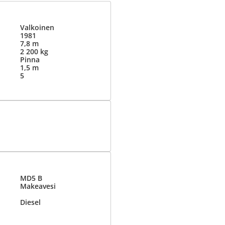
Valkoinen
1981
7,8 m
2 200 kg
Pinna
1,5 m
5
MD5 B
Makeavesi
Diesel