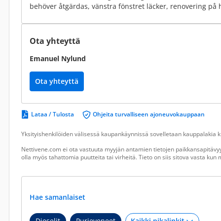
behöver åtgärdas, vänstra fönstret läcker, renovering på 
Ota yhteyttä
Emanuel Nylund
Ota yhteyttä
Lataa / Tulosta
Ohjeita turvalliseen ajoneuvokauppaan
Yksityishenkilöiden välisessä kaupankäynnissä sovelletaan kauppalakia ku
Nettivene.com ei ota vastuuta myyjän antamien tietojen paikkansapitävyy
olla myös tahattomia puutteita tai virheitä. Tieto on siis sitova vasta ku
Hae samanlaiset
Dieselit
Purjeveneet