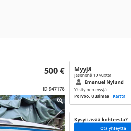
500 €
Myyjä
Jäsenenä 10 vuotta
Emanuel Nylund
ID 947178
Yksityinen myyjä
Porvoo, Uusimaa
Kartta
Kysyttävää kohteesta?
Ota yhteyttä