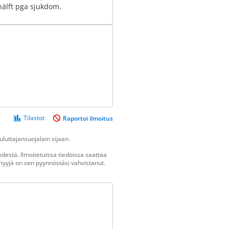
hälft pga sjukdom.
Tilastot
Raportoi ilmoitus
luttajansuojalain sijaan.
destä. Ilmoitetuissa tiedoissa saattaa
n myyjä on sen pyynnöstäsi vahvistanut.