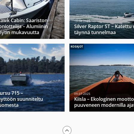
hawk Cabin: Saariston
13.08.2025
niottelija – Alumiinin
Silver Raptor ST – Katett
hytin mukavuutta
täynnä tunnelmaa
KOEAJOT
Mursu 715 –
09.07.2025
yttöön suunniteltu
Kiisla – Ekologinen moott
Suomesta
puuveneen modernilla ajat