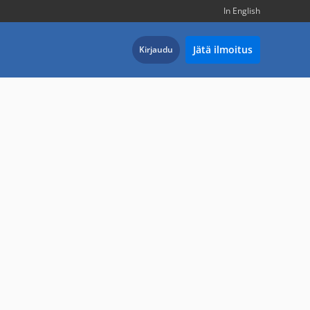
In English
Jätä ilmoitus
Kirjaudu