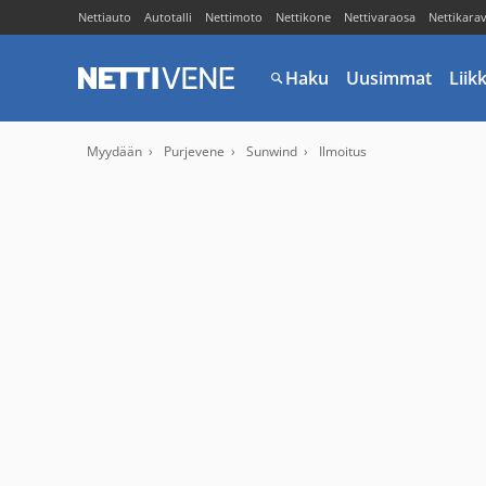
Nettiauto
Autotalli
Nettimoto
Nettikone
Nettivaraosa
Nettikara
Haku
Uusimmat
Liik
Myydään
Purjevene
Sunwind
Ilmoitus