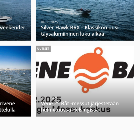
04.08.2025
u weekender
Silver Hawk BRX – Klassikon uusi
täysalumiininen luku alkaa
UUTISET
26.03.2025
orivene
Vene 25 Båt -messut järjestetään
telulla
helmikuussa Helsingissä