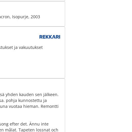
cron, Isopurje, 2003
stukset ja vakuutukset
ssä yhden kauden sen jälkeen.
sa. pohja kunnostettu ja
kkuna vuotaa hieman. Remontti
song efter det. Ännu inte
tten målat. Tapeten lossnat och