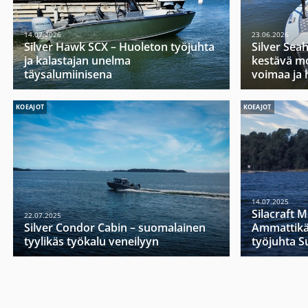
14.07.2026
23.06.2026
Silver Hawk SCX – Huoleton työjuhta
Silver Sea
ja kalastajan unelma
kestävä mo
täysalumiinisena
voimaa ja 
KOEAJOT
KOEAJOT
14.07.2025
Silacraft 
22.07.2025
Silver Condor Cabin – suomalainen
Ammattikä
tyylikäs työkalu veneilyyn
työjuhta 