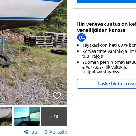
Ifin venevakuutus on ke
veneilijöiden kanssa
Täyskaskoon heti 60 % bo
Korvaamme vahinkoja ilm
tuulirajoja.
Suomen pienin omavastuu
€ varkaus-, ilkivalta- ja
tulipalovahingoissa.
Laske hinta ja ost
+ 13
Jaa
Vertaile