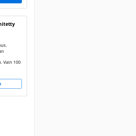
hitetty
nus.
an
. Vain 100
a