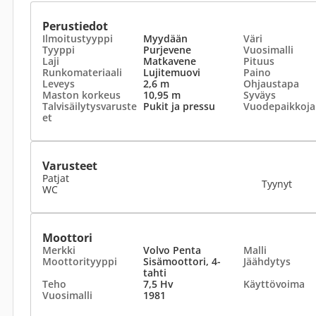
Perustiedot
Ilmoitustyyppi
Myydään
Väri
Tyyppi
Purjevene
Vuosimalli
Laji
Matkavene
Pituus
Runkomateriaali
Lujitemuovi
Paino
Leveys
2,6 m
Ohjaustapa
Maston korkeus
10,95 m
Syväys
Talvisäilytysvaruste
Pukit ja pressu
Vuodepaikkoja
et
Varusteet
Patjat
Tyynyt
WC
Moottori
Merkki
Volvo Penta
Malli
Moottorityyppi
Sisämoottori, 4-
Jäähdytys
tahti
Teho
7,5 Hv
Käyttövoima
Vuosimalli
1981