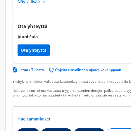
Näytä lisää
Ota yhteyttä
Jouni Sula
Ota yhteyttä
Lataa / Tulosta
Ohjeita turvalliseen ajoneuvokauppaan
Yksityishenkilöiden välisessä kaupankäynnissä sovelletaan kauppalakia ku
Nettivene.com ei ota vastuuta myyjän antamien tietojen paikkansapitävyy
olla myös tahattomia puutteita tai virheitä. Tieto on siis sitova vasta ku
Hae samanlaiset