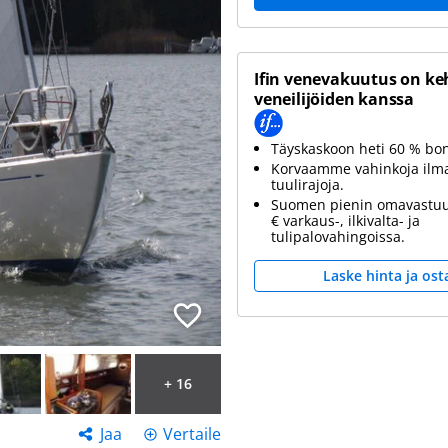
Ifin venevakuutus on ke
veneilijöiden kanssa
Täyskaskoon heti 60 % bo
Korvaamme vahinkoja ilm
tuulirajoja.
Suomen pienin omavastuu
€ varkaus-, ilkivalta- ja
tulipalovahingoissa.
Laske hinta ja ost
+ 16
Jaa
Vertaile