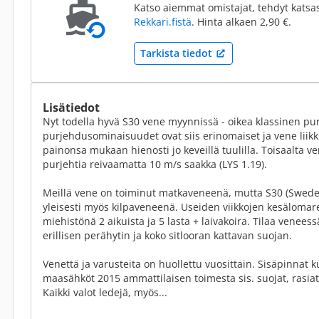
Katso aiemmat omistajat, tehdyt katsa
Rekkari.fistä
. Hinta alkaen 2,90 €.
Tarkista tiedot
Lisätiedot
Nyt todella hyvä S30 vene myynnissä - oikea klassinen pu
purjehdusominaisuudet ovat siis erinomaiset ja vene liikk
painonsa mukaan hienosti jo keveillä tuulilla. Toisaalta 
purjehtia reivaamatta 10 m/s saakka (LYS 1.19).
Meillä vene on toiminut matkaveneenä, mutta S30 (Swede 
yleisesti myös kilpaveneenä. Useiden viikkojen kesälomarei
miehistönä 2 aikuista ja 5 lasta + laivakoira. Tilaa venees
erillisen perähytin ja koko sitlooran kattavan suojan.
Venettä ja varusteita on huollettu vuosittain. Sisäpinnat 
maasähköt 2015 ammattilaisen toimesta sis. suojat, rasiat
Kaikki valot ledejä, myös...