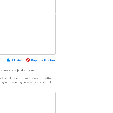
Tilastot
Raportoi ilmoitus
luttajansuojalain sijaan.
destä. Ilmoitetuissa tiedoissa saattaa
n myyjä on sen pyynnöstäsi vahvistanut.