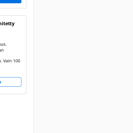
hitetty
nus.
an
. Vain 100
a