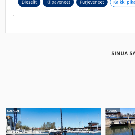
Dieselit
Kilpaveneet
Purjeveneet
SINUA S
KOEAJOT
KOEAJOT