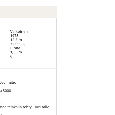
Valkoinen
1973
12,5 m
3 600 kg
Pinna
1,55 m
6
Coolmatic
go 3000
it
mea telakalla tehty juuri tälle