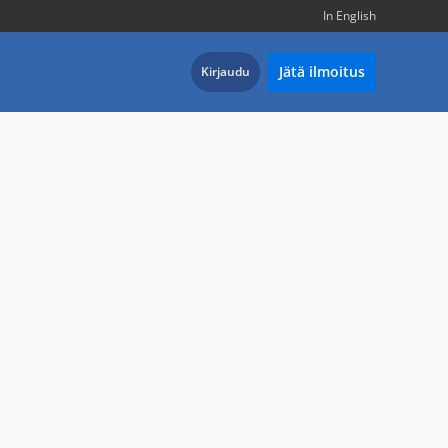
In English
Jätä ilmoitus
Kirjaudu