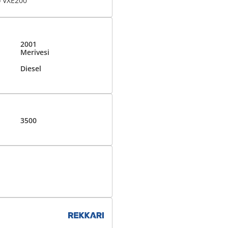
o VXE200
2001
Merivesi
Diesel
3500