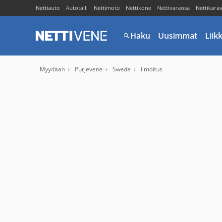
Nettiauto
Autotalli
Nettimoto
Nettikone
Nettivaraosa
Nettikara
Haku
Uusimmat
Liik
Myydään
Purjevene
Swede
Ilmoitus