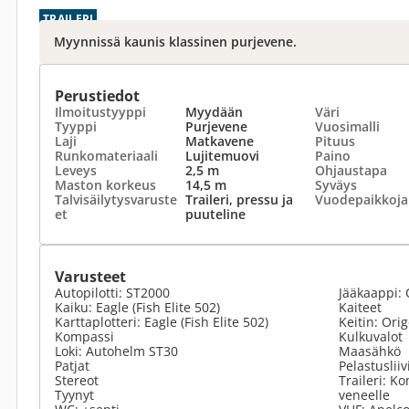
TRAILERI
Myynnissä kaunis klassinen purjevene.
Perustiedot
Ilmoitustyyppi
Myydään
Väri
Tyyppi
Purjevene
Vuosimalli
Laji
Matkavene
Pituus
Runkomateriaali
Lujitemuovi
Paino
Leveys
2,5 m
Ohjaustapa
Maston korkeus
14,5 m
Syväys
Talvisäilytysvaruste
Traileri, pressu ja
Vuodepaikkoja
et
puuteline
Varusteet
Autopilotti: ST2000
Jääkaappi: 
Kaiku: Eagle (Fish Elite 502)
Kaiteet
Karttaplotteri: Eagle (Fish Elite 502)
Keitin: Ori
Kompassi
Kulkuvalot
Loki: Autohelm ST30
Maasähkö
Patjat
Pelastusliiv
Stereot
Traileri: Ko
Tyynyt
veneelle