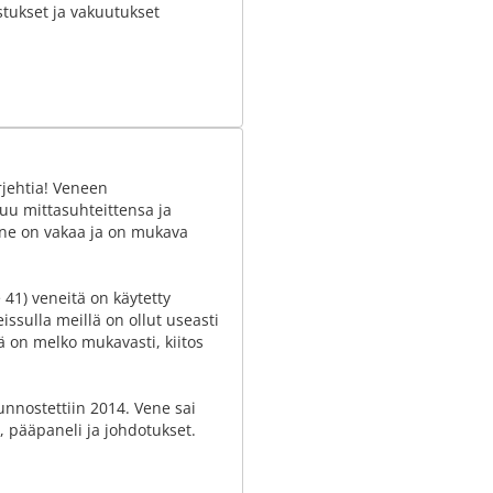
stukset ja vakuutukset
rjehtia! Veneen
uu mittasuhteittensa ja
vene on vakaa ja on mukava
41) veneitä on käytetty
ssulla meillä on ollut useasti
sä on melko mukavasti, kiitos
kunnostettiin 2014. Vene sai
, pääpaneli ja johdotukset.