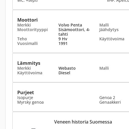
WC: +septi
VHF: Apelc
Moottori
Merkki
Volvo Penta
Malli
Moottorityyppi
Sisämoottori, 4-
Jäähdytys
tahti
Teho
9 Hv
Käyttövoima
Vuosimalli
1991
Lämmitys
Merkki
Webasto
Malli
Käyttövoima
Diesel
Purjeet
Isopurje
Genoa 2
Myrsky genoa
Genaakkeri
Veneen historia Suomessa