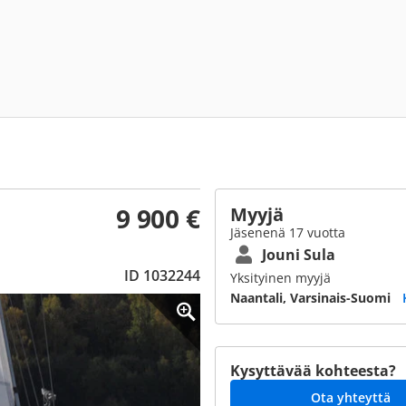
9 900 €
Myyjä
Jäsenenä 17 vuotta
Jouni Sula
ID 1032244
Yksityinen myyjä
Naantali, Varsinais-Suomi
Kysyttävää kohteesta?
Ota yhteyttä