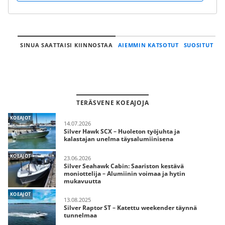
SINUA SAATTAISI KIINNOSTAA
AIEMMIN KATSOTUT
SUOSITUT
TERÄSVENE KOEAJOJA
KOEAJOT
14.07.2026
Silver Hawk SCX – Huoleton työjuhta ja
kalastajan unelma täysalumiinisena
KOEAJOT
23.06.2026
Silver Seahawk Cabin: Saariston kestävä
moniottelija – Alumiinin voimaa ja hytin
mukavuutta
KOEAJOT
13.08.2025
Silver Raptor ST – Katettu weekender täynnä
tunnelmaa