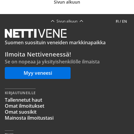
Sivun alkuun
Sivun alkuun
FI
/
EN
Suomen suosituin veneiden markkinapaikka
Ilmoita Nettiveneessä!
Se on nopeaa ja yksityishenkilölle ilmaista
Myy veneesi
KIRJAUTUNEILLE
Tallennetut haut
Omat ilmoitukset
Omat suosikit
Mainosta ilmoitustasi