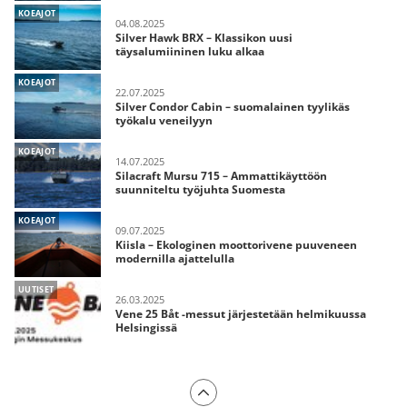
KOEAJOT
04.08.2025
Silver Hawk BRX – Klassikon uusi
täysalumiininen luku alkaa
KOEAJOT
22.07.2025
Silver Condor Cabin – suomalainen tyylikäs
työkalu veneilyyn
KOEAJOT
14.07.2025
Silacraft Mursu 715 – Ammattikäyttöön
suunniteltu työjuhta Suomesta
KOEAJOT
09.07.2025
Kiisla – Ekologinen moottorivene puuveneen
modernilla ajattelulla
UUTISET
26.03.2025
Vene 25 Båt -messut järjestetään helmikuussa
Helsingissä