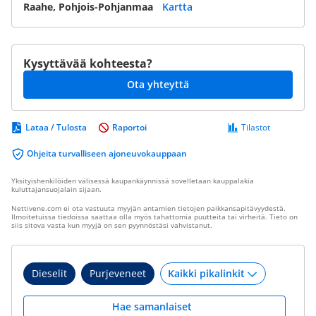
Raahe, Pohjois-Pohjanmaa
Kartta
Kysyttävää kohteesta?
Ota yhteyttä
Lataa / Tulosta
Raportoi
Tilastot
Ohjeita turvalliseen ajoneuvokauppaan
Yksityishenkilöiden välisessä kaupankäynnissä sovelletaan kauppalakia
kuluttajansuojalain sijaan.
Nettivene.com ei ota vastuuta myyjän antamien tietojen paikkansapitävyydestä.
Ilmoitetuissa tiedoissa saattaa olla myös tahattomia puutteita tai virheitä. Tieto on
siis sitova vasta kun myyjä on sen pyynnöstäsi vahvistanut.
Dieselit
Purjeveneet
Hae samanlaiset