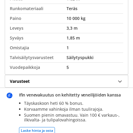
Runkomateriaali
Teräs
Paino
10 000 kg
Leveys
3,3 m
Syväys
1,85 m
Omistajia
1
Talvisäilytysvarusteet
Säilytyspukki
Vuodepaikkoja
5
Varusteet
Ifin venevakuutus on kehitetty veneilijöiden kanssa
Täyskaskoon heti 60 % bonus.
Korvaamme vahinkoja ilman tuulirajoja.
Suomen pienin omavastuu. Vain 100 € varkaus-,
ilkivalta- ja tulipalovahingoissa.
Laske hinta ja osta