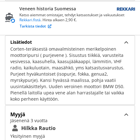
Veneen historia Suomessa
Katso aiemmat omistajat, tehdyt katsastukset ja vakuutukset
Rekkari.fistä
. Hinta alkaen 2,90 €.
Tarkista tiedot
Lisätiedot
Corten-teräksestä omavalmisteinen merikelpoinen
moottoripursi ( purjevene ). Sisustus tiikkiä, varusteita
vesivessa, kaasuhella, kaasujääkaappi, lämmitin, VHF
radio, kaikuluotain, maasähkö, yms katsastusvarustus.
Purjeet hyväkuntoiset (isopurje, fokka, genua2,
myrskypurje). Kansi hyvässä maalissa, pohja vaatii
uusintakäsittelyn. Uuden veroinen moottori BMW D50.
Pienellä laitolla upea vene alan harrastajalle tai vaikka
koko perheen käyttöön.
Myyjä
Jäsenenä 3 vuotta
Hilkka Rautio
Yksityinen myyjä