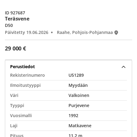
ID 927687
Teräsvene
D50
Päivitetty 19.06.2026
Raahe, Pohjois-Pohjanmaa
29 000 €
Perustiedot
Rekisterinumero
U51289
Ilmoitustyyppi
Myydään
Väri
Valkoinen
Tyyppi
Purjevene
Vuosimalli
1992
Laji
Matkavene
Pituus
11,2 m