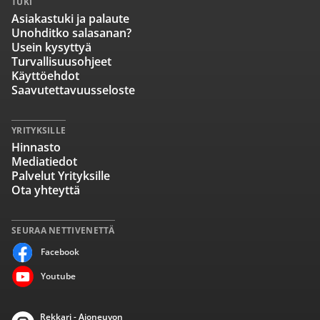
TUKI
Asiakastuki ja palaute
Unohditko salasanan?
Usein kysyttyä
Turvallisuusohjeet
Käyttöehdot
Saavutettavuusseloste
YRITYKSILLE
Hinnasto
Mediatiedot
Palvelut Yrityksille
Ota yhteyttä
SEURAA NETTIVENETTÄ
Facebook
Youtube
Rekkari - Ajoneuvon