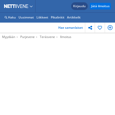
Kirjaudu
Jätä ilmoitus
Haku
Uusimmat
Liikkeet
Pikalinkit
Artikkelit
Hae samanlaiset
Myydään
Purjevene
Teräsvene
Ilmoitus