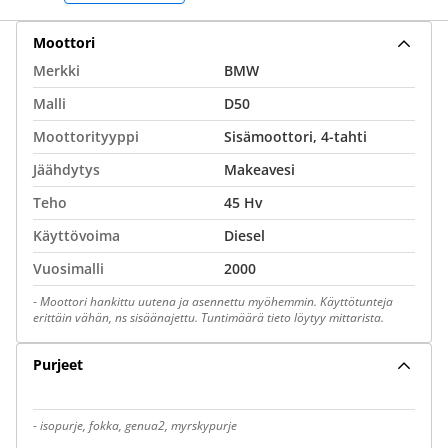
Moottori
Merkki
BMW
Malli
D50
Moottorityyppi
Sisämoottori, 4-tahti
Jäähdytys
Makeavesi
Teho
45 Hv
Käyttövoima
Diesel
Vuosimalli
2000
-
Moottori hankittu uutena ja asennettu myöhemmin. Käyttötunteja
erittäin vähän, ns sisäänajettu. Tuntimäärä tieto löytyy mittarista.
Purjeet
-
isopurje, fokka, genua2, myrskypurje