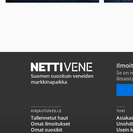
Ilmoi
Se on n
Suomen suosituin veneiden
ilmaist
markkinapaikka
KIRJAUTUNEILLE
TUKI
Tallennetut haut
Asiakas
Omat ilmoitukset
Unohdi
Omat suosikit
Usein k