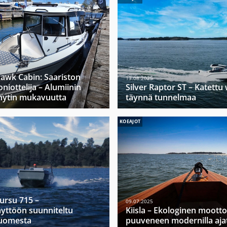
hawk Cabin: Saariston
13.08.2025
niottelija – Alumiinin
Silver Raptor ST – Katett
hytin mukavuutta
täynnä tunnelmaa
KOEAJOT
Mursu 715 –
09.07.2025
yttöön suunniteltu
Kiisla – Ekologinen moott
Suomesta
puuveneen modernilla ajat