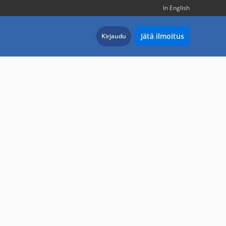
In English
Jätä ilmoitus
Kirjaudu