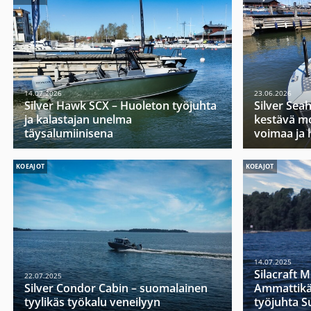
14.07.2026
23.06.2026
Silver Hawk SCX – Huoleton työjuhta
Silver Sea
ja kalastajan unelma
kestävä mo
täysalumiinisena
voimaa ja 
KOEAJOT
KOEAJOT
14.07.2025
Silacraft 
22.07.2025
Silver Condor Cabin – suomalainen
Ammattikä
tyylikäs työkalu veneilyyn
työjuhta 