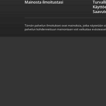
Mainosta ilmoitustasi
Turvall
Käyttö
Saavut
Tämän palvelun ilmoitukset ovat mainoksia, jotka näytetään s
palvelun kohdennettuun mainontaan voit vaikuttaa evästeaset