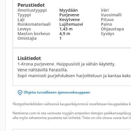
Perustiedot
Ilmoitustyyppi
Myydään
Väri
Tyyppi
Purjevene
Vuosimalli
Laji
Kevytvene
Pituus
Runkomateriaali
Lujitemuovi
Paino
Leveys
1,43 m
Ohjaustapa
Maston korkeus
4,9 m
Syväys
Omistajia
1
Lisätiedot
1-Krona purjevene. Huippusiisti ja vähän käytetty.
Vene nähtävillä Paraisilla.
Sopii mainiosti purjehduksen harjoitteluun ja kantaa kaks
Ohjeita turvalliseen ajoneuvokauppaan
Yksityishenkilöiden välisessä kaupankäynnissä sovelletaan kauppalakia ku
Nettivene.com ei ota vastuuta myyjän antamien tietojen paikkansapitävyy
olla myös tahattomia puutteita tai virheitä. Tieto on siis sitova vasta ku