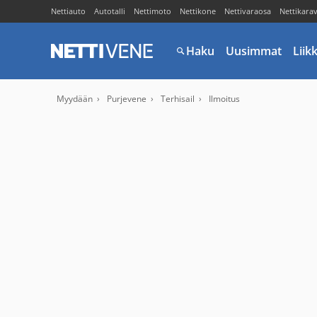
Nettiauto
Autotalli
Nettimoto
Nettikone
Nettivaraosa
Nettikara
Haku
Uusimmat
Liik
Myydään
Purjevene
Terhisail
Ilmoitus