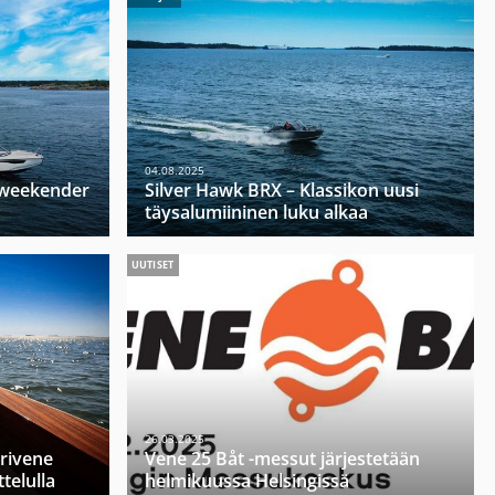
04.08.2025
u weekender
Silver Hawk BRX – Klassikon uusi
täysalumiininen luku alkaa
UUTISET
26.03.2025
orivene
Vene 25 Båt -messut järjestetään
telulla
helmikuussa Helsingissä