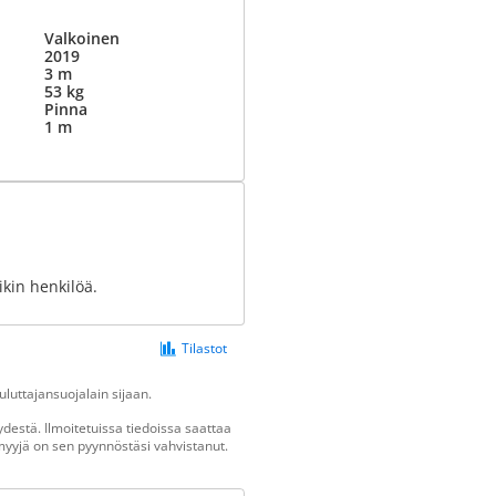
Valkoinen
2019
3 m
53 kg
Pinna
1 m
ikin henkilöä.
Tilastot
luttajansuojalain sijaan.
destä. Ilmoitetuissa tiedoissa saattaa
n myyjä on sen pyynnöstäsi vahvistanut.