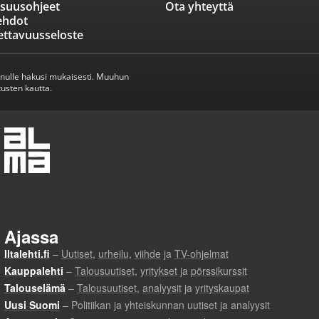
isuusohjeet
Ota yhteyttä
ehdot
ettavuusseloste
inulle hakusi mukaisesti. Muuhun
usten kautta.