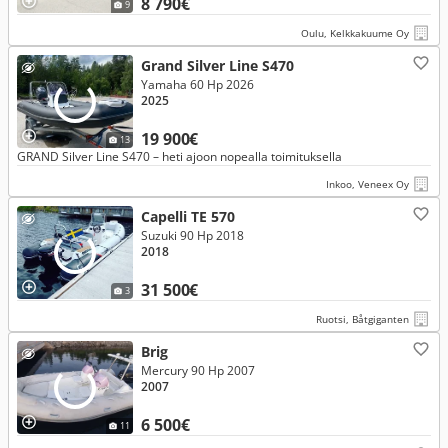
8 790€
9
Oulu, Kelkkakuume Oy
Grand Silver Line S470
Yamaha 60 Hp 2026
2025
19 900€
13
GRAND Silver Line S470 – heti ajoon nopealla toimituksella
Inkoo, Veneex Oy
Capelli TE 570
Suzuki 90 Hp 2018
2018
31 500€
3
Ruotsi, Båtgiganten
Brig
Mercury 90 Hp 2007
2007
6 500€
11