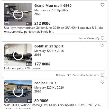
Grand Muu malli G980
Mercury x 2 700 Hp 2027
2026
212 900€
21
Uusi kymmenmetrinen Golden Line G980 on GRANDin lippulaiva-RIB, joka
on suunniteltu pohjoismaisiin oloihin.
Inkoo, Veneex Oy
Goldfish 29 Sport
Mercury 520 Hp 2016
2016
177 800€
28
Huippunopeus +70 solmua
Helsinki, SCC - Sports Car Center Airport
Zodiac PRO 7
Mercury 225 Hp 2026
2026
89 900€
9
SUPERDIILI, VARAA OMASI JO VALMIIKSI ENSI KAUDELLE. VAIN YKSI VENE
TARJOUSHINTAAN!!!!