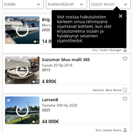
Voit nostaa hakutulosten
Brig
kärkeen sinua lähimpänä
Mercury 50 Hp
sijaitsevat kohteet, kun olet
2020
kirjautuneena sisään ja
hyväksynyt selaimen
sijaintitiedot.
14 800€
6
Viro, Vadim Shalagin
Suzumar Muu malli 385
Suzuki 20 Hp 2018
2013
4 890€
18
Helsinki, Boat World
LarsenB
Yamaha 300 Hp 2020
2025
44 000€
12
Viro, Valdur Kahro