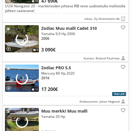
47 690€
10
UUSI Navigator 20 - markkinoiden johtava RIB vene uudistetulla mallistolla
jälleen saatavana!
Inkoo, Oy Strömsholm Ab
Zodiac Muu malli Cadet 310
Yamaha 9,9 Hp 2006
2006
3 090€
8
Kustavi, Rickard Paulinow
Zodiac PRO 5.5
Mercury 80 Hp 2020
2016
17 200€
16
TRAILERI
Kirkkonummi, Johan Höglund
Muu merkki Muu malli
Yamaha 20 Hp