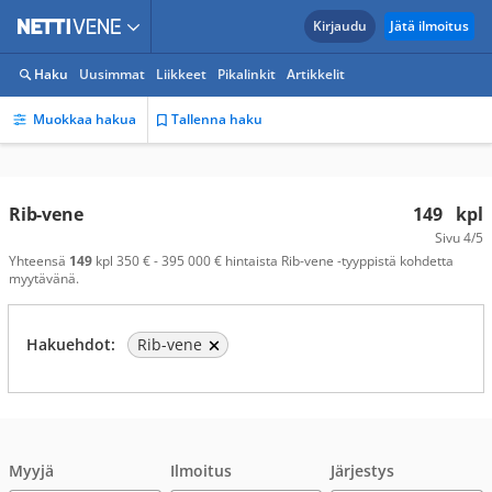
Kirjaudu
Jätä ilmoitus
Haku
Uusimmat
Liikkeet
Pikalinkit
Artikkelit
Muokkaa hakua
Tallenna haku
Rib-vene
149
kpl
Sivu
4/5
Yhteensä
149
kpl 350 € - 395 000 € hintaista Rib-vene -tyyppistä kohdetta
myytävänä.
Hakuehdot:
Rib-vene
Myyjä
Ilmoitus
Järjestys