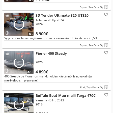
Espoo, Sea Care Oy
3D Tender Ultimate 320 UT320
Tohatsu 20 Hp 2024
2024
8 900€
6
Syystarjous lähes käyttämättömästä veneestä. Hinta sis. alv 25,5%
Espoo, Sea Care Oy
Pioner 400 Steady
2026
4 890€
11
400 Steady by Pioner on markkinoiden käytännöllisin, vakain ja
merikelpoisin pienvene!
Pori, Top-Motor Oy
Buffalo Boat Muu malli Targa 470C
Yamaha 40 Hp 2013
2013