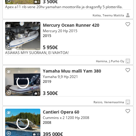
3 500€
6
Apex a11 rib vene 20hv yamahan moottorilla ja dragonfly 5 plotterilla.
Kotka, Teemu Mattila
Mercury Ocean Runner 420
Mercury 20 Hp 2015
2015
5 950€
ASIAKAS MYY SUORAAN, EI VAIHTOA!
Hamina, J.Purho Oy
Yamaha Muu malli Yam 380
Yamaha 9,9 Hp 2021
2019
3 500€
5
Raisio, Venemaailma
Cantieri Opera 60
Cummins x 2 1200 Hp 2008
2008
395 000€
30