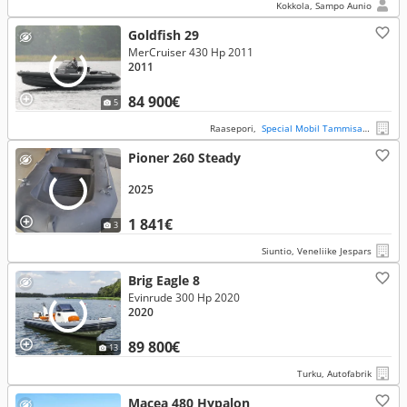
Kokkola, Sampo Aunio
Goldfish 29
MerCruiser 430 Hp 2011
2011
84 900€
5
Raasepori,
Special Mobil Tammisaari
Pioner 260 Steady
2025
1 841€
3
Siuntio, Veneliike Jespars
Brig Eagle 8
Evinrude 300 Hp 2020
2020
89 800€
13
Turku, Autofabrik
Macea 480 Hypalon