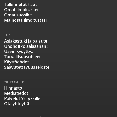
Tallennetut haut
Omat ilmoitukset
Omat suosikit
Mainosta ilmoitustasi
TUKI
Asiakastuki ja palaute
Unohditko salasanan?
Usein kysyttyä
Turvallisuusohjeet
Käyttöehdot
Saavutettavuusseloste
YRITYKSILLE
Hinnasto
Mediatiedot
Palvelut Yrityksille
Ota yhteyttä