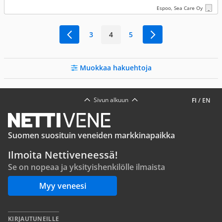
Espoo, Sea Care Oy
3
4
5
Muokkaa hakuehtoja
Sivun alkuun
FI
/
EN
Suomen suosituin veneiden markkinapaikka
Ilmoita Nettiveneessä!
Se on nopeaa ja yksityishenkilölle ilmaista
Myy veneesi
KIRJAUTUNEILLE