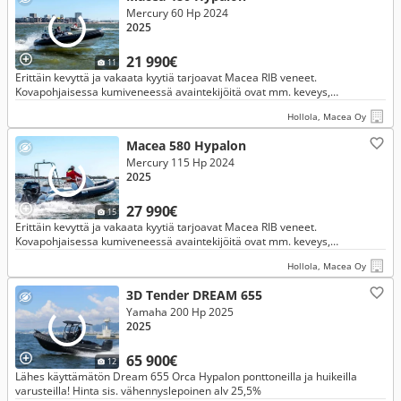
Mercury 60 Hp 2024
2025
21 990€
11
Erittäin kevyttä ja vakaata kyytiä tarjoavat Macea RIB veneet.
Kovapohjaisessa kumiveneessä avaintekijöitä ovat mm. keveys,
erinomainen käsiteltävyys,
Hollola, Macea Oy
Macea 580 Hypalon
Mercury 115 Hp 2024
2025
27 990€
15
Erittäin kevyttä ja vakaata kyytiä tarjoavat Macea RIB veneet.
Kovapohjaisessa kumiveneessä avaintekijöitä ovat mm. keveys,
erinomainen käsiteltävyys.
Hollola, Macea Oy
3D Tender DREAM 655
Yamaha 200 Hp 2025
2025
65 900€
12
Lähes käyttämätön Dream 655 Orca Hypalon ponttoneilla ja huikeilla
varusteilla! Hinta sis. vähennyslepoinen alv 25,5%