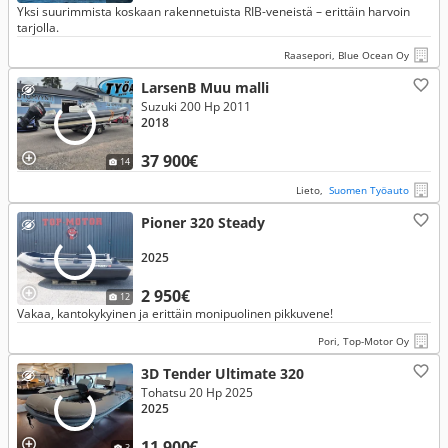
Yksi suurimmista koskaan rakennetuista RIB-veneistä – erittäin harvoin
tarjolla.
Raasepori, Blue Ocean Oy
LarsenB Muu malli
Suzuki 200 Hp 2011
2018
37 900€
14
Lieto,
Suomen Työauto
Pioner 320 Steady
2025
2 950€
12
Vakaa, kantokykyinen ja erittäin monipuolinen pikkuvene!
Pori, Top-Motor Oy
3D Tender Ultimate 320
Tohatsu 20 Hp 2025
2025
11 900€
3