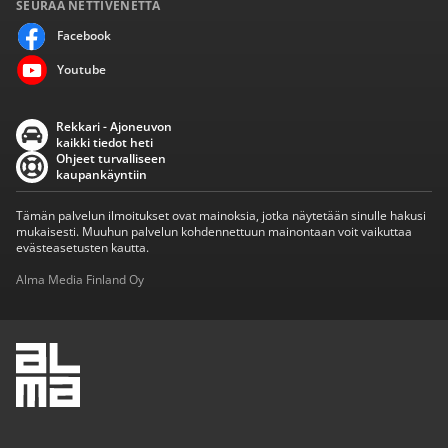
SEURAA NETTIVENETTÄ
Facebook
Youtube
Rekkari - Ajoneuvon
kaikki tiedot heti
Ohjeet turvalliseen
kaupankäyntiin
Tämän palvelun ilmoitukset ovat mainoksia, jotka näytetään sinulle hakusi
mukaisesti. Muuhun palvelun kohdennettuun mainontaan voit vaikuttaa
evästeasetusten kautta.
Alma Media Finland Oy