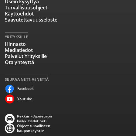
Usein kysyttyä
Turvallisuusohjeet
Käyttöehdot
Saavutettavuusseloste
YRITYKSILLE
Hinnasto
Mediatiedot
Palvelut Yrityksille
Ota yhteyttä
SEURAA NETTIVENETTÄ
Facebook
Youtube
Rekkari - Ajoneuvon
kaikki tiedot heti
Ohjeet turvalliseen
kaupankäyntiin