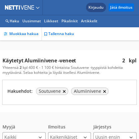
Kirjaudu
Jätä ilmoitus
Haku
Uusimmat
Liikkeet
Pikalinkit
Artikkelit
Muokkaa hakua
Tallenna haku
Käytetyt Alumiinivene -veneet
2
kpl
Yhteensä
2
kpl 400 € - 1 100 € hintaista Soutuvene -tyyppistä kohdetta
myytävänä. Selaa kohteita ja löydä itsellesi Alumiinivene.
Hakuehdot:
Soutuvene
Alumiinivene
Myyjä
Ilmoitus
Järjestys