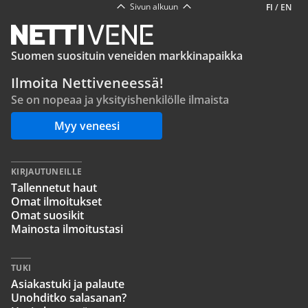
Sivun alkuun
FI
/
EN
Suomen suosituin veneiden markkinapaikka
Ilmoita Nettiveneessä!
Se on nopeaa ja yksityishenkilölle ilmaista
Myy veneesi
KIRJAUTUNEILLE
Tallennetut haut
Omat ilmoitukset
Omat suosikit
Mainosta ilmoitustasi
TUKI
Asiakastuki ja palaute
Unohditko salasanan?