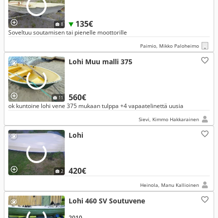
135€
8
Soveltuu soutamisen tai pienelle moottorille
Paimio, Mikko Paloheimo
Lohi Muu malli 375
560€
11
ok kuntoine lohi vene 375 mukaan tulppa +4 vapaatelinettä uusia
Sievi, Kimmo Hakkarainen
Lohi
420€
2
Heinola, Manu Kallioinen
Lohi 460 SV Soutuvene
2010