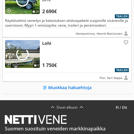
2 690€
24
TRAILERI
Käyttövalmis veneilyn ja kalastuksen aloituspaketti suojaisille sisävesille ja
saaristoon. Myyn 1-omistajalta: vene, traileri ja perämoottori.
Hämeenlinna, Henrik Matilainen
Lohi
1 750€
9
TRAILERI
Pori, Kari Seppä
Muokkaa hakuehtoja
Sivun alkuun
FI
/
EN
Suomen suosituin veneiden markkinapaikka