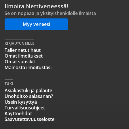
Ilmoita Nettiveneessä!
Se on nopeaa ja yksityishenkilölle ilmaista
Myy veneesi
KIRJAUTUNEILLE
Tallennetut haut
Omat ilmoitukset
Omat suosikit
Mainosta ilmoitustasi
TUKI
Asiakastuki ja palaute
Unohditko salasanan?
Usein kysyttyä
Turvallisuusohjeet
Käyttöehdot
Saavutettavuusseloste