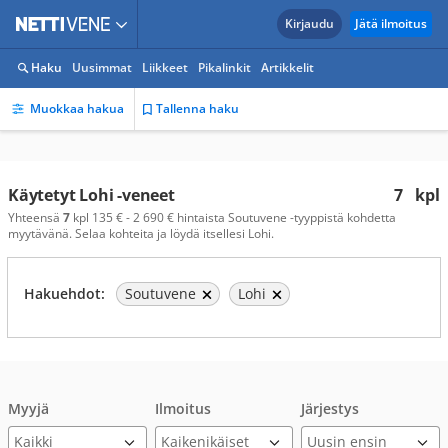
Kirjaudu
Jätä ilmoitus
Haku
Uusimmat
Liikkeet
Pikalinkit
Artikkelit
Muokkaa hakua
Tallenna haku
Käytetyt Lohi -veneet
7
kpl
Yhteensä
7
kpl 135 € - 2 690 € hintaista Soutuvene -tyyppistä kohdetta
myytävänä. Selaa kohteita ja löydä itsellesi Lohi.
Hakuehdot:
Soutuvene
Lohi
Myyjä
Ilmoitus
Järjestys