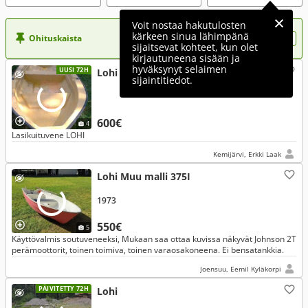
Voit nostaa hakutulosten
kärkeen sinua lähimpänä
Ohituskaista
Nosta ilmoituksesi tähän?
sijaitsevat kohteet, kun olet
kirjautuneena sisään ja
hyväksynyt selaimen
UUSI 72H
Lohi
sijaintitiedot.
600€
4
Lasikuituvene LOHI
Kemijärvi, Erkki Laak
Lohi Muu malli 375I
1973
550€
5
Käyttövalmis soutuveneeksi, Mukaan saa ottaa kuvissa näkyvät Johnson 2T
perämoottorit, toinen toimiva, toinen varaosakoneena. Ei bensatankkia.
Joensuu, Eemil Kyläkorpi
PÄIVITETTY 72H
Lohi