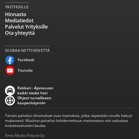
YRITYKSILLE
Hinnasto
Mediatiedot
Palvelut Yrityksille
Ota yhteyttä
SEURAA NETTIVENETTÄ
Facebook
Youtube
Rekkari - Ajoneuvon
kaikki tiedot heti
Ohjeet turvalliseen
kaupankäyntiin
Tämän palvelun ilmoitukset ovat mainoksia, jotka näytetään sinulle hakusi
mukaisesti. Muuhun palvelun kohdennettuun mainontaan voit vaikuttaa
evästeasetusten kautta.
Alma Media Finland Oy