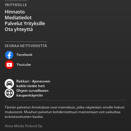
YRITYKSILLE
Hinnasto
Mediatiedot
Palvelut Yrityksille
Ota yhteyttä
SEURAA NETTIVENETTÄ
Facebook
Youtube
Rekkari - Ajoneuvon
kaikki tiedot heti
Ohjeet turvalliseen
kaupankäyntiin
Tämän palvelun ilmoitukset ovat mainoksia, jotka näytetään sinulle hakusi
mukaisesti. Muuhun palvelun kohdennettuun mainontaan voit vaikuttaa
evästeasetusten kautta.
Alma Media Finland Oy