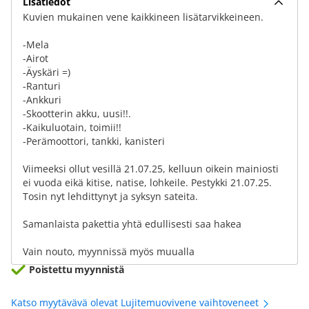
Lisätiedot
Kuvien mukainen vene kaikkineen lisätarvikkeineen.
-Mela
-Airot
-Äyskäri =)
-Ranturi
-Ankkuri
-Skootterin akku, uusi!!.
-Kaikuluotain, toimii!!
-Perämoottori, tankki, kanisteri
Viimeeksi ollut vesillä 21.07.25, kelluun oikein mainiosti
ei vuoda eikä kitise, natise, lohkeile. Pestykki 21.07.25.
Tosin nyt lehdittynyt ja syksyn sateita.
Samanlaista pakettia yhtä edullisesti saa hakea
Vain nouto, myynnissä myös muualla
Poistettu myynnistä
Katso myytävävä olevat Lujitemuovivene vaihtoveneet