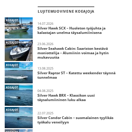
LUJITEMUOVIVENE KOEAJOJA
KOEAJOT
14.07.2026
Silver Hawk SCX – Huoleton työjuhta ja
kalastajan unelma täysalumiinisena
KOEAJOT
23.06.2026
Silver Seahawk Cabin: Saariston kestävä
moniottelija – Alumiinin voimaa ja hytin
mukavuutta
KOEAJOT
13.08.2025
Silver Raptor ST – Katettu weekender täynnä
tunnelmaa
KOEAJOT
04.08.2025
Silver Hawk BRX – Klassikon uusi
täysalumiininen luku alkaa
KOEAJOT
22.07.2025
Silver Condor Cabin – suomalainen tyylikäs
työkalu veneilyyn