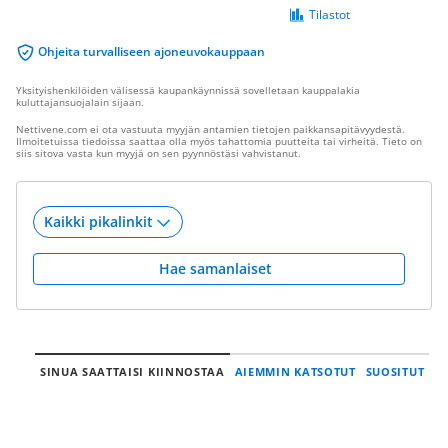
Tilastot
Ohjeita turvalliseen ajoneuvokauppaan
Yksityishenkilöiden välisessä kaupankäynnissä sovelletaan kauppalakia
kuluttajansuojalain sijaan.
Nettivene.com ei ota vastuuta myyjän antamien tietojen paikkansapitävyydestä.
Ilmoitetuissa tiedoissa saattaa olla myös tahattomia puutteita tai virheitä. Tieto on
siis sitova vasta kun myyjä on sen pyynnöstäsi vahvistanut.
Hae samanlaiset
SINUA SAATTAISI KIINNOSTAA
AIEMMIN KATSOTUT
SUOSITUT