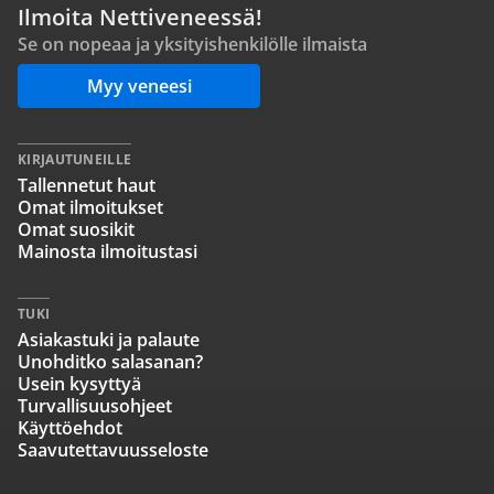
Ilmoita Nettiveneessä!
Se on nopeaa ja yksityishenkilölle ilmaista
Myy veneesi
KIRJAUTUNEILLE
Tallennetut haut
Omat ilmoitukset
Omat suosikit
Mainosta ilmoitustasi
TUKI
Asiakastuki ja palaute
Unohditko salasanan?
Usein kysyttyä
Turvallisuusohjeet
Käyttöehdot
Saavutettavuusseloste