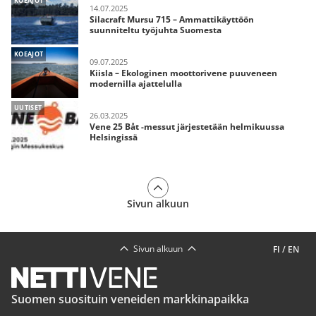
KOEAJOT
14.07.2025
Silacraft Mursu 715 – Ammattikäyttöön
suunniteltu työjuhta Suomesta
KOEAJOT
09.07.2025
Kiisla – Ekologinen moottorivene puuveneen
modernilla ajattelulla
UUTISET
26.03.2025
Vene 25 Båt -messut järjestetään helmikuussa
Helsingissä
Sivun alkuun
Sivun alkuun
FI
/
EN
Suomen suosituin veneiden markkinapaikka