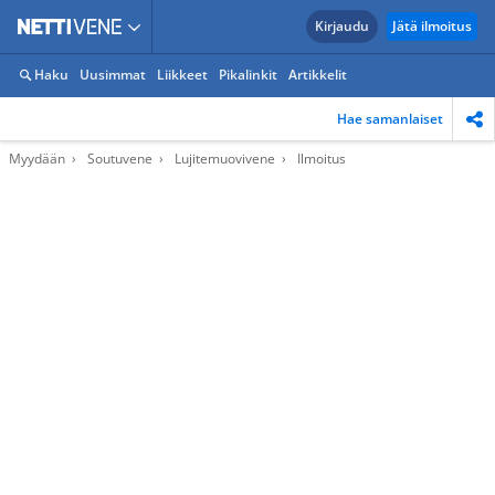
Kirjaudu
Jätä ilmoitus
Haku
Uusimmat
Liikkeet
Pikalinkit
Artikkelit
Hae samanlaiset
Myydään
Soutuvene
Lujitemuovivene
Ilmoitus