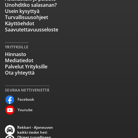
Unohditko salasanan?
Usein kysyttyä
Turvallisuusohjeet
Käyttöehdot
Saavutettavuusseloste
YRITYKSILLE
Hinnasto
Mediatiedot
Palvelut Yrityksille
Ota yhteyttä
SEURAA NETTIVENETTÄ
Facebook
Youtube
Rekkari - Ajoneuvon
kaikki tiedot heti
Ohjeet turvalliseen