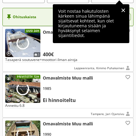
Voit nostaa hakutulosten
kärkeen sinua lähimpänä
Ohituskaista
Nosta ilmoituksesi tähän?
sijaitsevat kohteet, kun olet
kirjautuneena sisään ja
hyväksynyt selaimen
UUSI 24H
Omavalmiste Muu malli
sijaintitiedot.
400€
5
Tasaperä soutuvene+moottori ilman airoja
Lappeenranta, Kimmo Puhakainen
PÄIVITETTY 72H
Omavalmiste Muu malli
1985
Ei hinnoiteltu
2
Annettu 6.8
Tampere, Jari Ojansivu
Omavalmiste Muu malli
1990