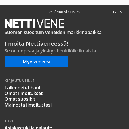
Sivun alkuun
FI
/
EN
Suomen suosituin veneiden markkinapaikka
Ilmoita Nettiveneessä!
Se on nopeaa ja yksityishenkilölle ilmaista
Myy veneesi
KIRJAUTUNEILLE
Tallennetut haut
Omat ilmoitukset
Omat suosikit
Mainosta ilmoitustasi
TUKI
Asiakastuki ja palaute