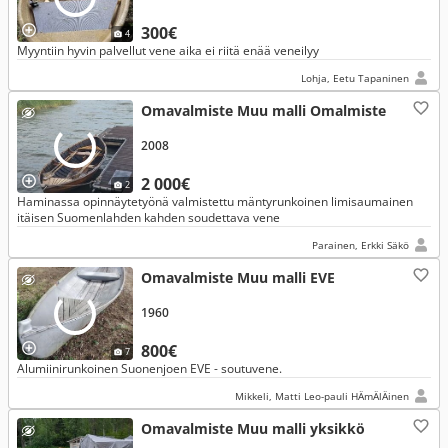
300€
4
Myyntiin hyvin palvellut vene aika ei riitä enää veneilyy
Lohja, Eetu Tapaninen
Omavalmiste Muu malli Omalmiste
2008
2 000€
2
Haminassa opinnäytetyönä valmistettu mäntyrunkoinen limisaumainen
itäisen Suomenlahden kahden soudettava vene
Parainen, Erkki Säkö
Omavalmiste Muu malli EVE
1960
800€
7
Alumiinirunkoinen Suonenjoen EVE - soutuvene.
Mikkeli, Matti Leo-pauli HÄmÄlÄinen
Omavalmiste Muu malli yksikkö