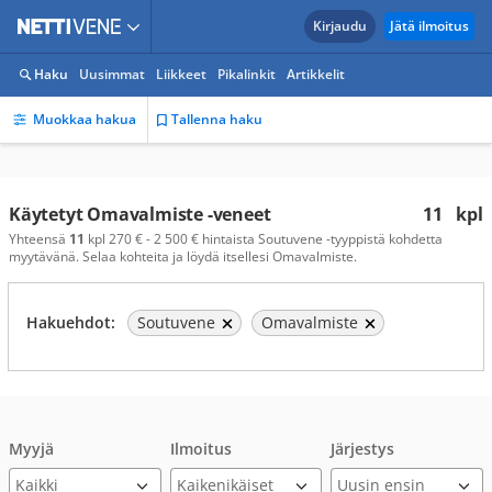
Kirjaudu
Jätä ilmoitus
Haku
Uusimmat
Liikkeet
Pikalinkit
Artikkelit
Muokkaa hakua
Tallenna haku
Käytetyt Omavalmiste -veneet
11
kpl
Yhteensä
11
kpl 270 € - 2 500 € hintaista Soutuvene -tyyppistä kohdetta
myytävänä. Selaa kohteita ja löydä itsellesi Omavalmiste.
Hakuehdot:
Soutuvene
Omavalmiste
Myyjä
Ilmoitus
Järjestys