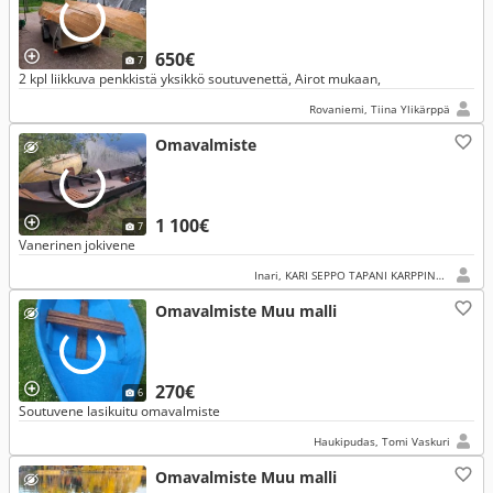
650€
7
2 kpl liikkuva penkkistä yksikkö soutuvenettä, Airot mukaan,
Rovaniemi, Tiina Ylikärppä
Omavalmiste
1 100€
7
Vanerinen jokivene
Inari, KARI SEPPO TAPANI KARPPINEN
Omavalmiste Muu malli
270€
6
Soutuvene lasikuitu omavalmiste
Haukipudas, Tomi Vaskuri
Omavalmiste Muu malli