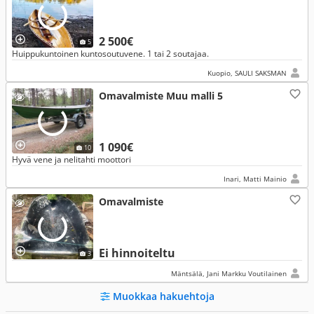
2 500€
5
Huippukuntoinen kuntosoutuvene. 1 tai 2 soutajaa.
Kuopio, SAULI SAKSMAN
Omavalmiste Muu malli 5
1 090€
10
Hyvä vene ja nelitahti moottori
Inari, Matti Mainio
Omavalmiste
Ei hinnoiteltu
3
Mäntsälä, Jani Markku Voutilainen
Muokkaa hakuehtoja