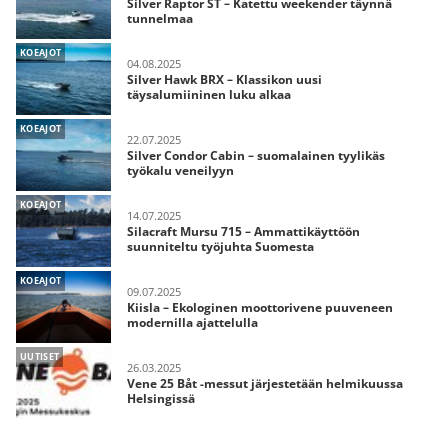
Silver Raptor ST – Katettu weekender täynnä
tunnelmaa
KOEAJOT
04.08.2025
Silver Hawk BRX – Klassikon uusi
täysalumiininen luku alkaa
KOEAJOT
22.07.2025
Silver Condor Cabin – suomalainen tyylikäs
työkalu veneilyyn
KOEAJOT
14.07.2025
Silacraft Mursu 715 – Ammattikäyttöön
suunniteltu työjuhta Suomesta
KOEAJOT
09.07.2025
Kiisla – Ekologinen moottorivene puuveneen
modernilla ajattelulla
UUTISET
26.03.2025
Vene 25 Båt -messut järjestetään helmikuussa
Helsingissä