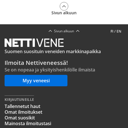
Sivun alkuun
Sivun alkuun
FI
/
EN
Suomen suosituin veneiden markkinapaikka
Ilmoita Nettiveneessä!
Se on nopeaa ja yksityishenkilölle ilmaista
Myy veneesi
KIRJAUTUNEILLE
Tallennetut haut
Omat ilmoitukset
Omat suosikit
Mainosta ilmoitustasi