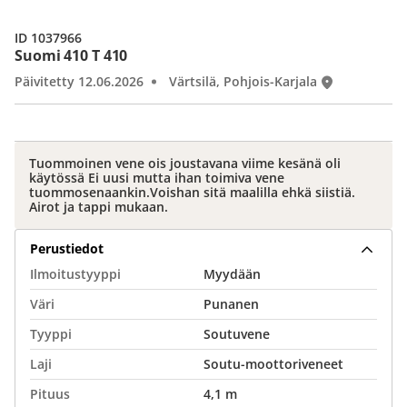
ID 1037966
Suomi 410 T 410
Päivitetty 12.06.2026
Värtsilä, Pohjois-Karjala
Tuommoinen vene ois joustavana viime kesänä oli
käytössä Ei uusi mutta ihan toimiva vene
tuommosenaankin.Voishan sitä maalilla ehkä siistiä.
Airot ja tappi mukaan.
Perustiedot
Ilmoitustyyppi
Myydään
Väri
Punanen
Tyyppi
Soutuvene
Laji
Soutu-moottoriveneet
Pituus
4,1 m