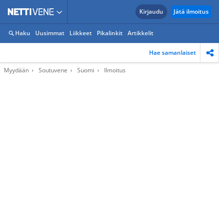
Kirjaudu
Jätä ilmoitus
Haku
Uusimmat
Liikkeet
Pikalinkit
Artikkelit
Hae samanlaiset
Myydään
Soutuvene
Suomi
Ilmoitus