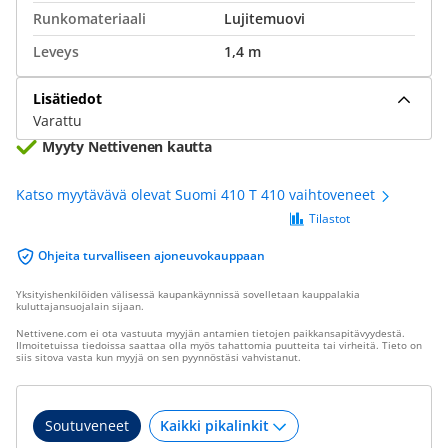
Runkomateriaali
Lujitemuovi
Leveys
1,4 m
Lisätiedot
Varattu
Myyty Nettivenen kautta
Katso myytävävä olevat Suomi 410 T 410 vaihtoveneet
Tilastot
Ohjeita turvalliseen ajoneuvokauppaan
Yksityishenkilöiden välisessä kaupankäynnissä sovelletaan kauppalakia
kuluttajansuojalain sijaan.
Nettivene.com ei ota vastuuta myyjän antamien tietojen paikkansapitävyydestä.
Ilmoitetuissa tiedoissa saattaa olla myös tahattomia puutteita tai virheitä. Tieto on
siis sitova vasta kun myyjä on sen pyynnöstäsi vahvistanut.
Soutuveneet