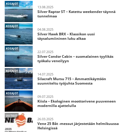
KOEAJOT
13.08.2025
Silver Raptor ST – Katettu weekender täynnä
tunnelmaa
KOEAJOT
04.08.2025
Silver Hawk BRX – Klassikon uusi
täysalumiininen luku alkaa
KOEAJOT
22.07.2025
Silver Condor Cabin – suomalainen tyylikäs
työkalu veneilyyn
KOEAJOT
14.07.2025
Silacraft Mursu 715 – Ammattikäyttöön
suunniteltu työjuhta Suomesta
KOEAJOT
09.07.2025
Kiisla – Ekologinen moottorivene puuveneen
modernilla ajattelulla
UUTISET
26.03.2025
Vene 25 Båt -messut järjestetään helmikuussa
Helsingissä