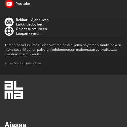
Youtube
Rekkari - Ajoneuvon
kaikki tiedot heti
Ohjeet turvalliseen
kaupankäyntiin
Tämän palvelun ilmoitukset ovat mainoksia, jotka näytetään sinulle hakusi
mukaisesti. Muuhun palvelun kohdennettuun mainontaan voit vaikuttaa
evästeasetusten kautta.
Alma Media Finland Oy