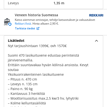
Leveys
1,35 m
Veneen historia Suomessa
Katso aiemmat omistajat, tehdyt katsastukset ja vakuutukset
Rekkari.fistä
. Hinta alkaen 2,90 €.
Tarkista tiedot
Lisätiedot
Nyt tarjoushintaan 1399€, ovh 1570€
Suomi 470 lasikuituvene edustaa perinteistä
järvivenemallia.
Erittäin suuntavakaa hyvän kölinsä ansiosta. Kevyt
soutaa
Yksikuorirakenteinen lasikuituvene
– Pituus n. 470 cm
– Leveys n. 135 cm
– Paino n. 90 kg
– Kantavuus 3 henkilöä
– Moottorisuositus max.2,5 kw/3 hv, lyhytriki
– Kolme kelluntasäiliötä