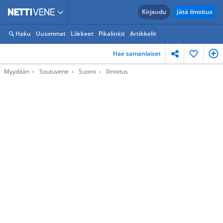
Kirjaudu
Jätä ilmoitus
Haku
Uusimmat
Liikkeet
Pikalinkit
Artikkelit
Hae samanlaiset
Myydään
Soutuvene
Suomi
Ilmoitus