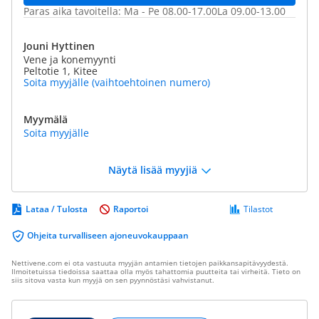
Paras aika tavoitella: Ma - Pe 08.00-17.00La 09.00-13.00
Jouni Hyttinen
Vene ja konemyynti
Peltotie 1, Kitee
Soita myyjälle (vaihtoehtoinen numero)
Myymälä
Soita myyjälle
Näytä lisää myyjiä
Lataa / Tulosta
Raportoi
Tilastot
Ohjeita turvalliseen ajoneuvokauppaan
Nettivene.com ei ota vastuuta myyjän antamien tietojen paikkansapitävyydestä.
Ilmoitetuissa tiedoissa saattaa olla myös tahattomia puutteita tai virheitä. Tieto on
siis sitova vasta kun myyjä on sen pyynnöstäsi vahvistanut.