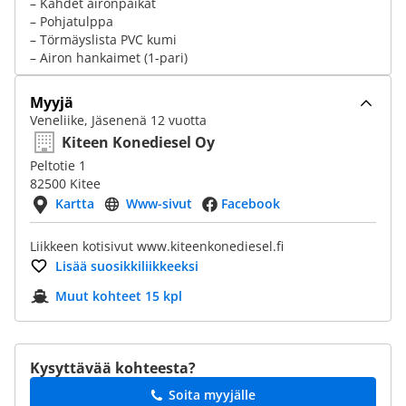
– Kahdet aironpaikat
– Pohjatulppa
– Törmäyslista PVC kumi
– Airon hankaimet (1-pari)
Myyjä
Veneliike, Jäsenenä 12 vuotta
Kiteen Konediesel Oy
Peltotie 1
82500 Kitee
Kartta
Www-sivut
Facebook
Liikkeen kotisivut www.kiteenkonediesel.fi
Lisää suosikkiliikkeeksi
Muut kohteet 15 kpl
Kysyttävää kohteesta?
Soita myyjälle