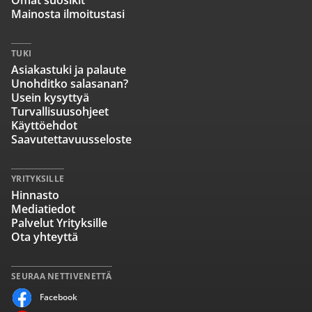
Omat suosikit
Mainosta ilmoitustasi
TUKI
Asiakastuki ja palaute
Unohditko salasanan?
Usein kysyttyä
Turvallisuusohjeet
Käyttöehdot
Saavutettavuusseloste
YRITYKSILLE
Hinnasto
Mediatiedot
Palvelut Yrityksille
Ota yhteyttä
SEURAA NETTIVENETTÄ
Facebook