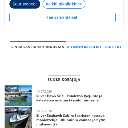
Soutuveneet
Hae samanlaiset
SINUA SAATTAISI KIINNOSTAA
AIEMMIN KATSOTUT
SUOSITUT
SUOMI KOEAJOJA
KOEAJOT
14.07.2026
Silver Hawk SCX – Huoleton työjuhta ja
kalastajan unelma täysalumiinisena
KOEAJOT
23.06.2026
Silver Seahawk Cabin: Saariston kestävä
moniottelija – Alumiinin voimaa ja hytin
mukavuutta