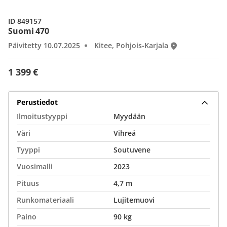
ID 849157
Suomi 470
Päivitetty 10.07.2025
Kitee, Pohjois-Karjala
1 399 €
Perustiedot
Ilmoitustyyppi
Myydään
Väri
Vihreä
Tyyppi
Soutuvene
Vuosimalli
2023
Pituus
4,7 m
Runkomateriaali
Lujitemuovi
Paino
90 kg