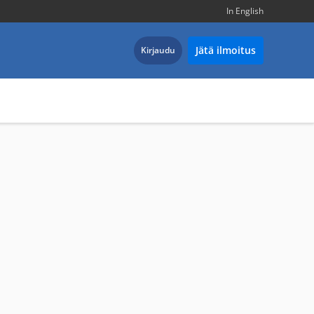
In English
Jätä ilmoitus
Kirjaudu