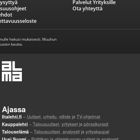
ysyttyä
Palvelut Yrityksille
isuusohjeet
Ota yhteyttä
ehdot
ettavuusseloste
inulle hakusi mukaisesti. Muuhun
usten kautta.