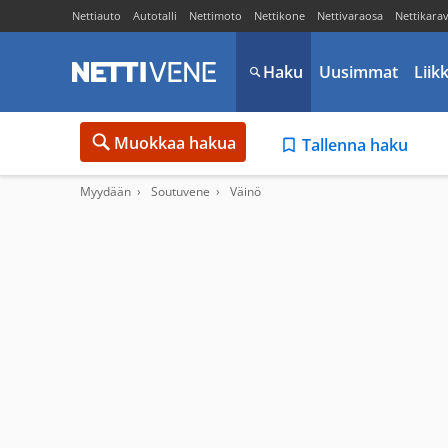
Nettiauto
Autotalli
Nettimoto
Nettikone
Nettivaraosa
Nettikara
Haku
Uusimmat
Liik
Muokkaa hakua
Tallenna haku
Myydään
Soutuvene
Väinö