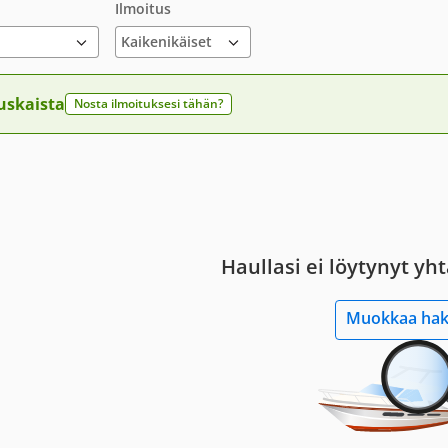
Ilmoitus
uskaista
Nosta ilmoituksesi tähän?
Haullasi ei löytynyt yh
Muokkaa ha