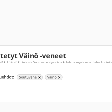
tetyt Väinö -veneet
ä
0
kpl 0 € - 0 € hintaista Soutuvene -tyyppistä kohdetta myytävänä. Selaa kohteita 
uehdot:
Soutuvene
Väinö