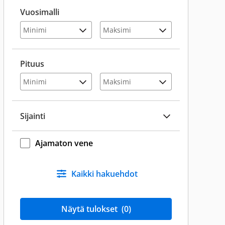
Vuosimalli
Pituus
Sijainti
Ajamaton vene
Kaikki hakuehdot
Näytä tulokset
(0)