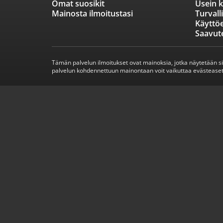
Omat suosikit
Usein k
Mainosta ilmoitustasi
Turvall
Käyttö
Saavut
Tämän palvelun ilmoitukset ovat mainoksia, jotka näytetään s
palvelun kohdennettuun mainontaan voit vaikuttaa evästeaset