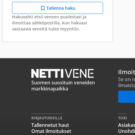
Tallenna haku
Hakuvahti etsii veneen puolestasi ja
ilmoittaa sähköpostilla, kun hakuasi
vastaavia veneitä tulee myyntiin.
Ilmoi
Se on n
Suomen suosituin veneiden
ilmaist
markkinapaikka
KIRJAUTUNEILLE
TUKI
Tallennetut haut
Asiakas
Omat ilmoitukset
Unohdi