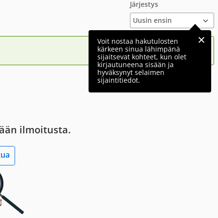
Järjestys
Voit nostaa hakutulosten
kärkeen sinua lähimpänä
sijaitsevat kohteet, kun olet
kirjautuneena sisään ja
hyväksynyt selaimen
sijaintitiedot.
tään ilmoitusta.
kua