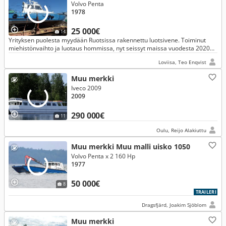
Volvo Penta
1978
25 000€
14
Yrityksen puolesta myydään Ruotsissa rakennettu luotsivene. Toiminut
miehistönvaihto ja luotaus hommissa, nyt seissyt maissa vuodesta 2020
asti.
Loviisa, Teo Enqvist
Muu merkki
Iveco 2009
2009
290 000€
11
Oulu, Reijo Alakiuttu
Muu merkki Muu malli uisko 1050
Volvo Penta x 2 160 Hp
1977
50 000€
8
TRAILERI
Dragsfjärd, Joakim Sjöblom
Muu merkki