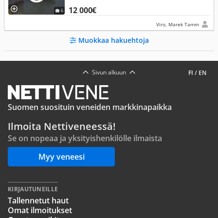
12 000€
6
Viro, Marek Tamm
Muokkaa hakuehtoja
Sivun alkuun
FI
/
EN
Suomen suosituin veneiden markkinapaikka
Ilmoita Nettiveneessä!
Se on nopeaa ja yksityishenkilölle ilmaista
Myy veneesi
KIRJAUTUNEILLE
Tallennetut haut
Omat ilmoitukset