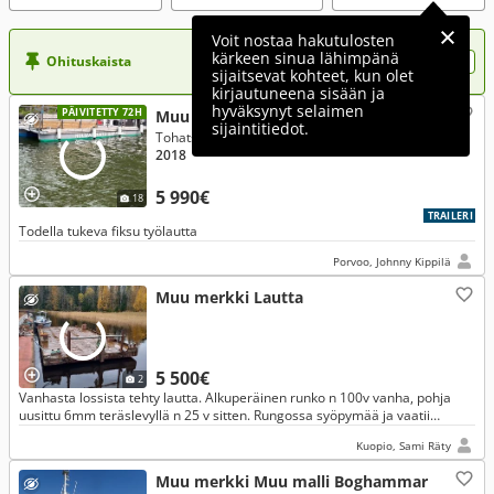
Voit nostaa hakutulosten
kärkeen sinua lähimpänä
Ohituskaista
Nosta ilmoituksesi tähän?
sijaitsevat kohteet, kun olet
kirjautuneena sisään ja
hyväksynyt selaimen
PÄIVITETTY 72H
Muu merkki Muu malli
sijaintitiedot.
Tohatsu 9,8 Hp 2018
2018
5 990€
18
TRAILERI
Todella tukeva fiksu työlautta
Porvoo, Johnny Kippilä
Muu merkki Lautta
5 500€
2
Vanhasta lossista tehty lautta. Alkuperäinen runko n 100v vanha, pohja
uusittu 6mm teräslevyllä n 25 v sitten. Rungossa syöpymää ja vaatii
kunnostusta.
Kuopio, Sami Räty
Muu merkki Muu malli Boghammar