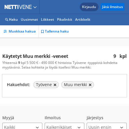
Kirjaudu
Jätä ilmoitus
Haku
Uusimmat
Liikkeet
Pikalinkit
Artikkelit
Muokkaa hakua
Tallenna haku
Käytetyt Muu merkki -veneet
9
kpl
Yhteensä
9
kpl 5 500 € - 490 000 € hintaista Työvene -tyyppistä kohdetta
myytävänä. Selaa kohteita ja löydä itsellesi Muu merkki.
Hakuehdot:
Työvene
Muu merkki
Myyjä
Ilmoitus
Järjestys