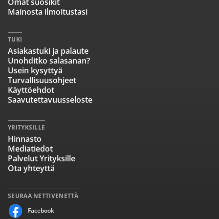
Omat suosikit
Mainosta ilmoitustasi
TUKI
Asiakastuki ja palaute
Unohditko salasanan?
Usein kysyttyä
Turvallisuusohjeet
Käyttöehdot
Saavutettavuusseloste
YRITYKSILLE
Hinnasto
Mediatiedot
Palvelut Yrityksille
Ota yhteyttä
SEURAA NETTIVENETTÄ
Facebook