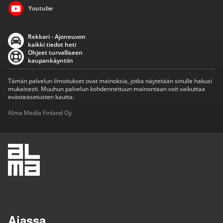
Youtube
Rekkari - Ajoneuvon
kaikki tiedot heti
Ohjeet turvalliseen
kaupankäyntiin
Tämän palvelun ilmoitukset ovat mainoksia, jotka näytetään sinulle hakusi
mukaisesti. Muuhun palvelun kohdennettuun mainontaan voit vaikuttaa
evästeasetusten kautta.
Alma Media Finland Oy