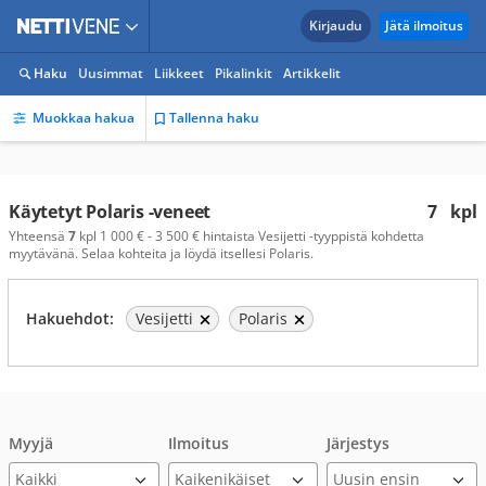
Kirjaudu
Jätä ilmoitus
Haku
Uusimmat
Liikkeet
Pikalinkit
Artikkelit
Muokkaa hakua
Tallenna haku
Käytetyt Polaris -veneet
7
kpl
Yhteensä
7
kpl 1 000 € - 3 500 € hintaista Vesijetti -tyyppistä kohdetta
myytävänä. Selaa kohteita ja löydä itsellesi Polaris.
Hakuehdot:
Vesijetti
Polaris
Myyjä
Ilmoitus
Järjestys