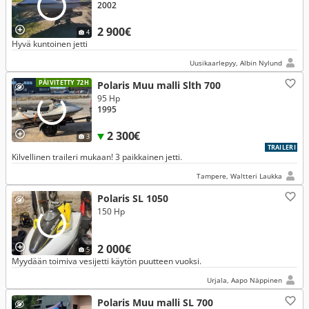
2002
2 900€
4
Hyvä kuntoinen jetti
Uusikaarlepyy, Albin Nylund
PÄIVITETTY 72H
Polaris Muu malli Slth 700
95 Hp
1995
2 300€
3
TRAILERI
Kilvellinen traileri mukaan! 3 paikkainen jetti.
Tampere, Waltteri Laukka
Polaris SL 1050
150 Hp
2 000€
5
Myydään toimiva vesijetti käytön puutteen vuoksi.
Urjala, Aapo Näppinen
Polaris Muu malli SL 700