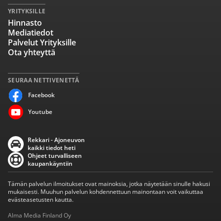
YRITYKSILLE
Hinnasto
Mediatiedot
Palvelut Yrityksille
Ota yhteyttä
SEURAA NETTIVENETTÄ
Facebook
Youtube
Rekkari - Ajoneuvon
kaikki tiedot heti
Ohjeet turvalliseen
kaupankäyntiin
Tämän palvelun ilmoitukset ovat mainoksia, jotka näytetään sinulle hakusi
mukaisesti. Muuhun palvelun kohdennettuun mainontaan voit vaikuttaa
evästeasetusten kautta.
Alma Media Finland Oy