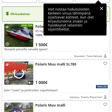
Voit nostaa hakutulosten
kärkeen sinua lähimpänä
Ohituskaista
Nosta ilmoituksesi tähän?
sijaitsevat kohteet, kun olet
kirjautuneena sisään ja
hyväksynyt selaimen
UUSI 72H
Polaris Muu malli Slth 700
sijaintitiedot.
95 Hp
1999
1 500€
Vesijetti pienellä vaivalla ajoon!
Naantali, Toivo Kettula
Polaris Muu malli SL780
1 000€
3
TRAILERI
Jetin ”raato” ja jettitraileri sopuhintaan!
Joensuu, Teemu Pietarinen
Polaris Muu malli