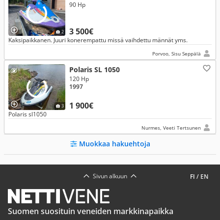
90 Hp
3 500€
2
Kaksipaikkanen. Juuri konerempattu missä vaihdettu männät yms.
Porvoo, Sisu Seppälä
Polaris SL 1050
120 Hp
1997
1 900€
3
Polaris sl1050
Nurmes, Veeti Tertsunen
Muokkaa hakuehtoja
Sivun alkuun
FI
/
EN
Suomen suosituin veneiden markkinapaikka