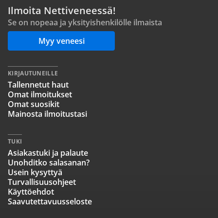
Ilmoita Nettiveneessä!
Se on nopeaa ja yksityishenkilölle ilmaista
Myy veneesi
KIRJAUTUNEILLE
Tallennetut haut
Omat ilmoitukset
Omat suosikit
Mainosta ilmoitustasi
TUKI
Asiakastuki ja palaute
Unohditko salasanan?
Usein kysyttyä
Turvallisuusohjeet
Käyttöehdot
Saavutettavuusseloste