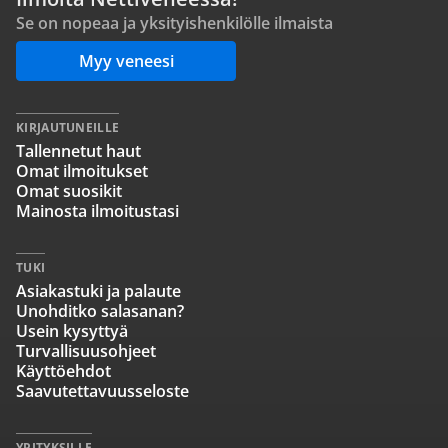
Se on nopeaa ja yksityishenkilölle ilmaista
Myy veneesi
KIRJAUTUNEILLE
Tallennetut haut
Omat ilmoitukset
Omat suosikit
Mainosta ilmoitustasi
TUKI
Asiakastuki ja palaute
Unohditko salasanan?
Usein kysyttyä
Turvallisuusohjeet
Käyttöehdot
Saavutettavuusseloste
YRITYKSILLE