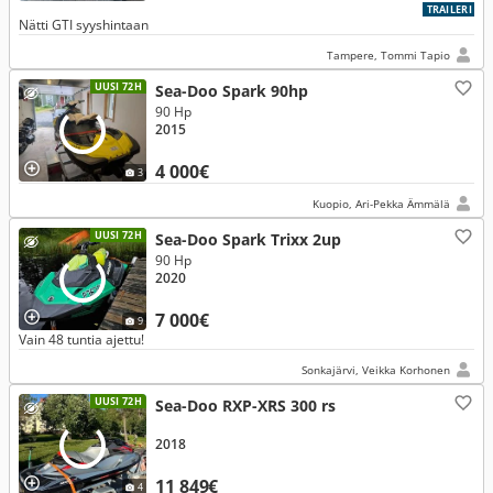
TRAILERI
Nätti GTI syyshintaan
Tampere, Tommi Tapio
UUSI 72H
Sea-Doo Spark 90hp
90 Hp
2015
4 000€
3
Kuopio, Ari-Pekka Ämmälä
UUSI 72H
Sea-Doo Spark Trixx 2up
90 Hp
2020
7 000€
9
Vain 48 tuntia ajettu!
Sonkajärvi, Veikka Korhonen
UUSI 72H
Sea-Doo RXP-XRS 300 rs
2018
11 849€
4