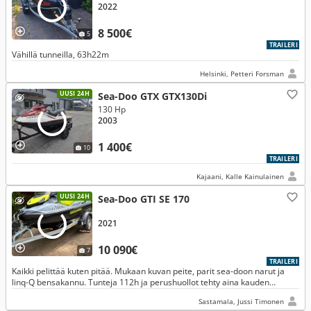
2022
8 500€
5
TRAILERI
Vähillä tunneilla, 63h22m
Helsinki, Petteri Forsman
UUSI 24H
Sea-Doo GTX GTX130Di
130 Hp
2003
1 400€
10
TRAILERI
Kajaani, Kalle Kainulainen
UUSI 24H
Sea-Doo GTI SE 170
2021
10 090€
7
TRAILERI
Kaikki pelittää kuten pitää. Mukaan kuvan peite, parit sea-doon narut ja
linq-Q bensakannu. Tunteja 112h ja perushuollot tehty aina kauden
jälkeen. Säilytetty trailerilla eikä ollut meressä
Sastamala, Jussi Timonen