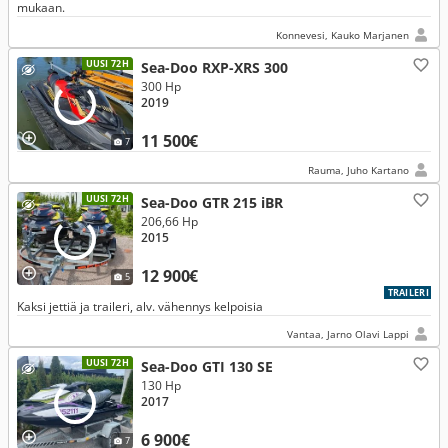
mukaan.
Konnevesi, Kauko Marjanen
UUSI 72H
Sea-Doo RXP-XRS 300
300 Hp
2019
11 500€
7
Rauma, Juho Kartano
UUSI 72H
Sea-Doo GTR 215 iBR
206,66 Hp
2015
12 900€
5
TRAILERI
Kaksi jettiä ja traileri, alv. vähennys kelpoisia
Vantaa, Jarno Olavi Lappi
UUSI 72H
Sea-Doo GTI 130 SE
130 Hp
2017
6 900€
7