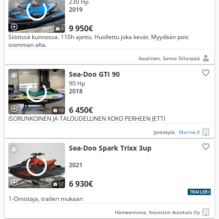
230 Hp
2019
9 950€
5
Siistissä kunnossa. 110h ajettu. Huollettu joka kevät. Myydään pois
isomman alta.
Ikaalinen, Sanna Sillanpää
Sea-Doo GTI 90
90 Hp
2018
6 450€
10
ISORUNKOINEN JA TALOUDELLINEN KOKO PERHEEN JETTI
Jyväskylä,
Marine.fi
Sea-Doo Spark Trixx 3up
2021
6 930€
17
TRAILERI
1-Omistaja, traileri mukaan
Hämeenlinna, Koiviston Autotalo Oy