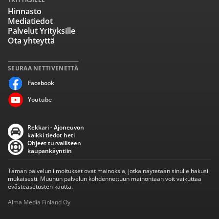
Hinnasto
Mediatiedot
Palvelut Yrityksille
Ota yhteyttä
SEURAA NETTIVENETTÄ
Facebook
Youtube
Rekkari - Ajoneuvon
kaikki tiedot heti
Ohjeet turvalliseen
kaupankäyntiin
Tämän palvelun ilmoitukset ovat mainoksia, jotka näytetään sinulle hakusi
mukaisesti. Muuhun palvelun kohdennettuun mainontaan voit vaikuttaa
evästeasetusten kautta.
Alma Media Finland Oy