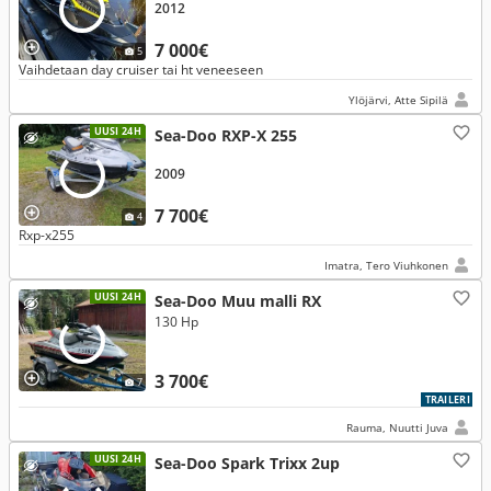
2012
7 000€
5
Vaihdetaan day cruiser tai ht veneeseen
Ylöjärvi, Atte Sipilä
UUSI 24H
Sea-Doo RXP-X 255
2009
7 700€
4
Rxp-x255
Imatra, Tero Viuhkonen
UUSI 24H
Sea-Doo Muu malli RX
130 Hp
3 700€
7
TRAILERI
Rauma, Nuutti Juva
UUSI 24H
Sea-Doo Spark Trixx 2up