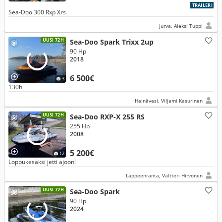
TRAILERI
Sea-Doo 300 Rxp Xrs
Jurva, Aleksi Tuppi
UUSI 72H
Sea-Doo Spark Trixx 2up
90 Hp
2018
6 500€
3
130h
Heinävesi, Viljami Kasurinen
UUSI 72H
Sea-Doo RXP-X 255 RS
255 Hp
2008
5 200€
12
Loppukesäksi jetti ajoon!
Lappeenranta, Valtteri Hirvonen
UUSI 72H
Sea-Doo Spark
90 Hp
2024