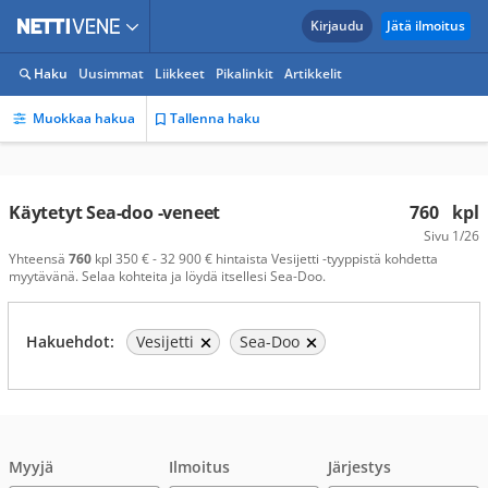
Kirjaudu
Jätä ilmoitus
Haku
Uusimmat
Liikkeet
Pikalinkit
Artikkelit
Muokkaa hakua
Tallenna haku
Käytetyt Sea-doo -veneet
760
kpl
Sivu
1/26
Yhteensä
760
kpl 350 € - 32 900 € hintaista Vesijetti -tyyppistä kohdetta
myytävänä. Selaa kohteita ja löydä itsellesi Sea-Doo.
Hakuehdot:
Vesijetti
Sea-Doo
Myyjä
Ilmoitus
Järjestys