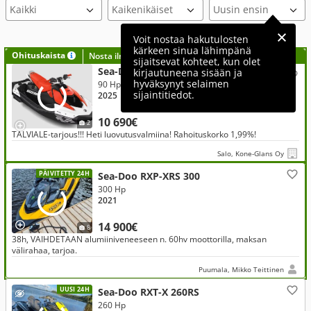
Voit nostaa hakutulosten
kärkeen sinua lähimpänä
Ohituskaista
Nosta ilmoituksesi tähän?
sijaitsevat kohteet, kun olet
Sea-Doo Spark Trixx 3up
kirjautuneena sisään ja
hyväksynyt selaimen
90 Hp
sijaintitiedot.
2025
10 690€
2
TALVIALE-tarjous!!! Heti luovutusvalmiina! Rahoituskorko 1,99%!
Salo, Kone-Glans Oy
PÄIVITETTY 24H
Sea-Doo RXP-XRS 300
300 Hp
2021
14 900€
8
38h, VAIHDETAAN alumiiniveneeseen n. 60hv moottorilla, maksan
välirahaa, tarjoa.
Puumala, Mikko Teittinen
UUSI 24H
Sea-Doo RXT-X 260RS
260 Hp