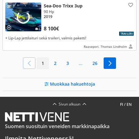
Sea-Doo Trixx 3up
90 Hp
2019
8 100€
6
TRAILERI
+ Lip-Lap jettilaituri sekä traileri, valmis paketti!
Raasepori, Thomas Lindholm
1
2
3
...
26
Muokkaa hakuehtoja
Sivun alkuun
FI
/
EN
Suomen suosituin veneiden markkinapaikka
Ilmoita Nettiveneessä!