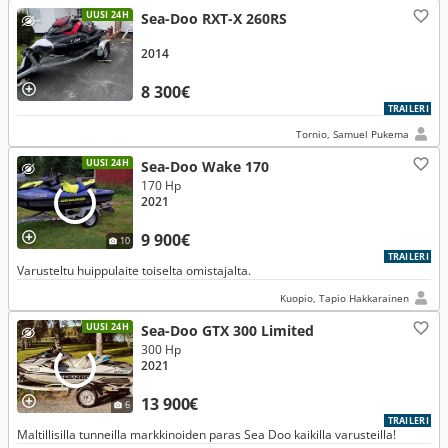
UUSI 24H
Sea-Doo RXT-X 260RS
2014
8 300€
TRAILERI
Tornio, Samuel Pukema
UUSI 24H
Sea-Doo Wake 170
170 Hp
2021
9 900€
10
TRAILERI
Varusteltu huippulaite toiselta omistajalta.
Kuopio, Tapio Hakkarainen
UUSI 24H
Sea-Doo GTX 300 Limited
300 Hp
2021
13 900€
6
TRAILERI
Maltillisilla tunneilla markkinoiden paras Sea Doo kaikilla varusteilla!