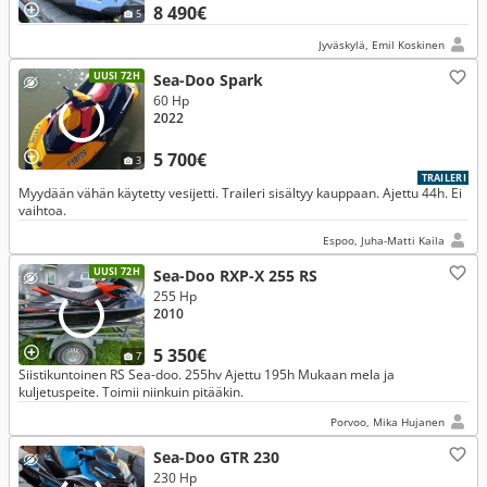
8 490€
5
Jyväskylä, Emil Koskinen
UUSI 72H
Sea-Doo Spark
60 Hp
2022
5 700€
3
TRAILERI
Myydään vähän käytetty vesijetti. Traileri sisältyy kauppaan. Ajettu 44h. Ei
vaihtoa.
Espoo, Juha-Matti Kaila
UUSI 72H
Sea-Doo RXP-X 255 RS
255 Hp
2010
5 350€
7
Siistikuntoinen RS Sea-doo. 255hv Ajettu 195h Mukaan mela ja
kuljetuspeite. Toimii niinkuin pitääkin.
Porvoo, Mika Hujanen
Sea-Doo GTR 230
230 Hp