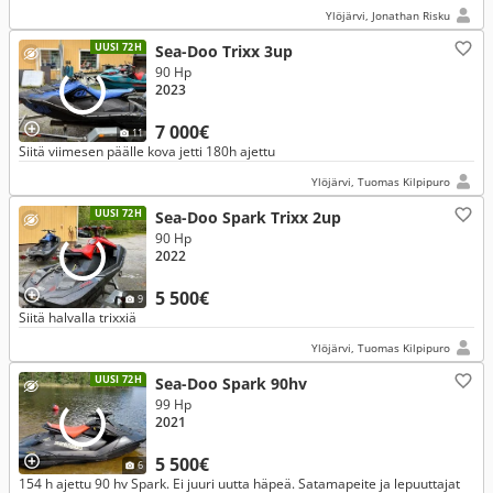
Ylöjärvi, Jonathan Risku
UUSI 72H
Sea-Doo Trixx 3up
90 Hp
2023
7 000€
11
Siitä viimesen päälle kova jetti 180h ajettu
Ylöjärvi, Tuomas Kilpipuro
UUSI 72H
Sea-Doo Spark Trixx 2up
90 Hp
2022
5 500€
9
Siitä halvalla trixxiä
Ylöjärvi, Tuomas Kilpipuro
UUSI 72H
Sea-Doo Spark 90hv
99 Hp
2021
5 500€
6
154 h ajettu 90 hv Spark. Ei juuri uutta häpeä. Satamapeite ja lepuuttajat