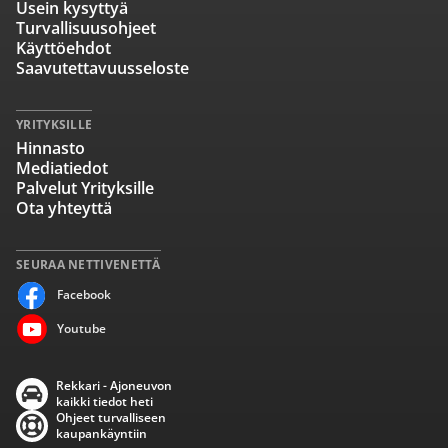
Usein kysyttyä
Turvallisuusohjeet
Käyttöehdot
Saavutettavuusseloste
YRITYKSILLE
Hinnasto
Mediatiedot
Palvelut Yrityksille
Ota yhteyttä
SEURAA NETTIVENETTÄ
Facebook
Youtube
Rekkari - Ajoneuvon
kaikki tiedot heti
Ohjeet turvalliseen
kaupankäyntiin