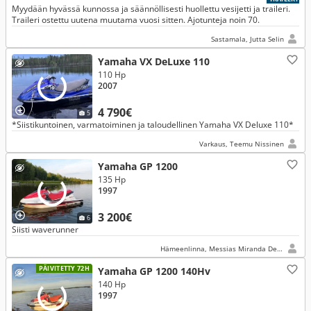
Myydään hyvässä kunnossa ja säännöllisesti huollettu vesijetti ja traileri.
Traileri ostettu uutena muutama vuosi sitten. Ajotunteja noin 70.
Sastamala, Jutta Selin
Yamaha VX DeLuxe 110
110 Hp
2007
4 790€
5
*Siistikuntoinen, varmatoiminen ja taloudellinen Yamaha VX Deluxe 110*
Varkaus, Teemu Nissinen
Yamaha GP 1200
135 Hp
1997
3 200€
6
Siisti waverunner
Hämeenlinna, Messias Miranda De Oliveira
PÄIVITETTY 72H
Yamaha GP 1200 140Hv
140 Hp
1997