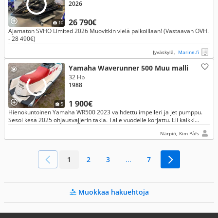
2026
26 790€
10
Ajamaton SVHO Limited 2026 Muovitkin vielä paikoillaan! (Vastaavan OVH.
- 28 490€)
Jyväskylä,
Marine.fi
Yamaha Waverunner 500 Muu malli
32 Hp
1988
1 900€
5
Hienokuntoinen Yamaha WR500 2023 vaihdettu impelleri ja jet pumppu.
Sesoi kesä 2025 ohjausvajjerin takia. Tälle vuodelle korjattu. Eli kaikki
kunnossa. Kiva lelu, supii nuoremille. Ei ole kärryä.
Närpiö, Kim Påfs
1
2
3
...
7
Muokkaa hakuehtoja