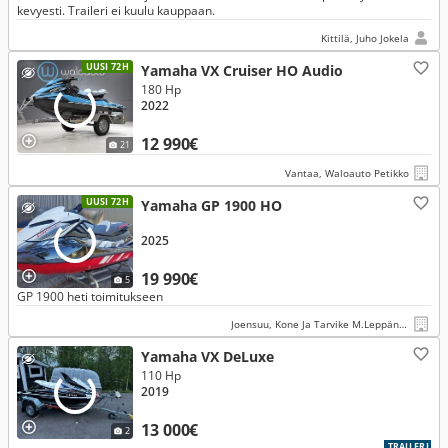
kevyesti. Traileri ei kuulu kauppaan.
Kittilä, Juho Jokela
UUSI 72H
Yamaha VX Cruiser HO Audio
180 Hp
2022
12 990€
21
Vantaa, Waloauto Petikko
UUSI 72H
Yamaha GP 1900 HO
2025
19 990€
5
GP 1900 heti toimitukseen
Joensuu, Kone Ja Tarvike M.Leppänen Oy
Yamaha VX DeLuxe
110 Hp
2019
13 000€
2
TRAILERI