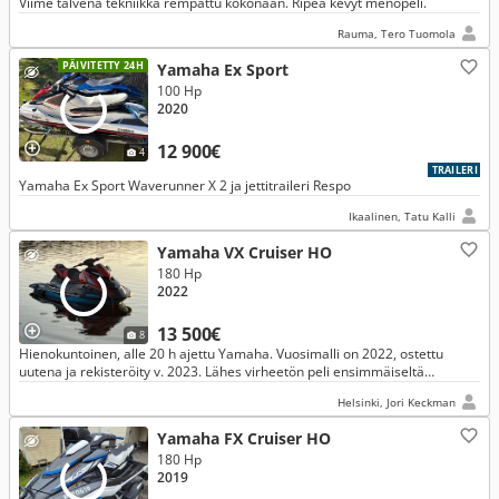
Viime talvena tekniikka rempattu kokonaan. Ripeä kevyt menopeli.
Rauma, Tero Tuomola
PÄIVITETTY 24H
Yamaha Ex Sport
100 Hp
2020
12 900€
4
TRAILERI
Yamaha Ex Sport Waverunner X 2 ja jettitraileri Respo
Ikaalinen, Tatu Kalli
Yamaha VX Cruiser HO
180 Hp
2022
13 500€
8
Hienokuntoinen, alle 20 h ajettu Yamaha. Vuosimalli on 2022, ostettu
uutena ja rekisteröity v. 2023. Lähes virheetön peli ensimmäiseltä
omistajalta. Traileri erikseen, katso alla.
Helsinki, Jori Keckman
Yamaha FX Cruiser HO
180 Hp
2019