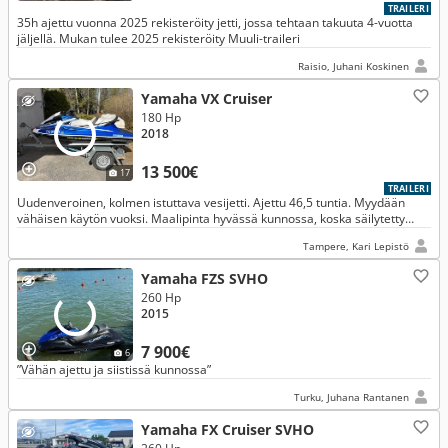
TRAILERI
35h ajettu vuonna 2025 rekisteröity jetti, jossa tehtaan takuuta 4-vuotta
jäljellä. Mukan tulee 2025 rekisteröity Muuli-traileri
Raisio, Juhani Koskinen
Yamaha VX Cruiser
180 Hp
2018
13 500€
17
TRAILERI
Uudenveroinen, kolmen istuttava vesijetti. Ajettu 46,5 tuntia. Myydään
vähäisen käytön vuoksi. Maalipinta hyvässä kunnossa, koska säilytetty
suojapeitteen alla ja talvet lämpimässä varastossa.
Tampere, Kari Lepistö
Yamaha FZS SVHO
260 Hp
2015
7 900€
6
”Vähän ajettu ja siistissä kunnossa”
Turku, Juhana Rantanen
Yamaha FX Cruiser SVHO