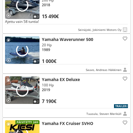
260 Hp
2018
15 490€
3
Ajettu vain 58 tuntia!
Seinäjoki, Jokiniemi Motors Oy
Yamaha Waverunner 500
20 Hp
1989
1 000€
7
Sauvo, Andreas Häkkinen
Yamaha EX Deluxe
100 Hp
2019
7 190€
2
TRAILERI
Tuusula, Steven Meriküll
PÄIVITETTY 24H
Yamaha FX Cruiser SVHO