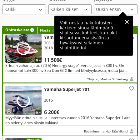
Voit nostaa hakutulosten
kärkeen sinua lähimpänä
Ohituskaista
Nosta ilmoituksesi tähän?
sijaitsevat kohteet, kun olet
Yamaha GP 1800R SVHO Stage 1
kirjautuneena sisään ja
hyväksynyt selaimen
300 Hp
sijaintitiedot.
2018
11 500€
4
Erittäin vähän ajettu (70 h) Henergy stage1 versio jossa n.300 hv. On
nopeampi kuin 300 hv Sea Doo GTX limited kiihdytyksessä, mutta jää
huippunopeudessa.
Ylöjärvi, Markus Silfverberg
Yamaha Superjet 701
2016
6 200€
4
Myydään erittäin siisti ja luotettava vuoden 2016 Yamaha SuperJet. Laite
on pidetty lähes täysin vakiona.
Rovaniemi, Jarkko Sääskilahti