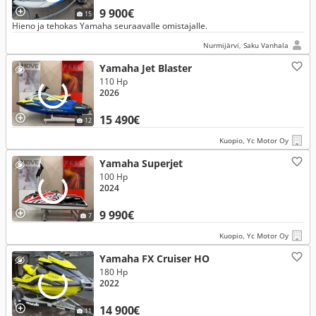
9 900€
15
Hieno ja tehokas Yamaha seuraavalle omistajalle.
Nurmijärvi, Saku Vanhala
Yamaha Jet Blaster
110 Hp
2026
15 490€
12
Kuopio, Yc Motor Oy
Yamaha Superjet
100 Hp
2024
9 990€
7
Kuopio, Yc Motor Oy
Yamaha FX Cruiser HO
180 Hp
2022
14 900€
11