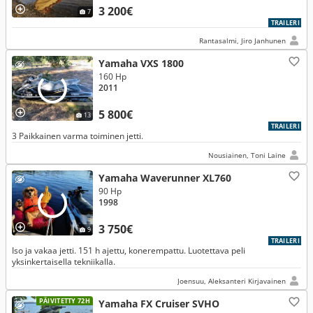
3 200€
7
TRAILERI
Rantasalmi, Jiro Janhunen
Yamaha VXS 1800
160 Hp
2011
5 800€
13
TRAILERI
3 Paikkainen varma toiminen jetti.
Nousiainen, Toni Laine
Yamaha Waverunner XL760
90 Hp
1998
3 750€
9
TRAILERI
Iso ja vakaa jetti. 151 h ajettu, konerempattu. Luotettava peli
yksinkertaisella tekniikalla.
Joensuu, Aleksanteri Kirjavainen
PÄIVITETTY 72H
Yamaha FX Cruiser SVHO