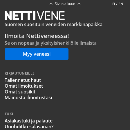
Sivun alkuun
FI
/
EN
Suomen suosituin veneiden markkinapaikka
Ilmoita Nettiveneessä!
Se on nopeaa ja yksityishenkilölle ilmaista
Myy veneesi
KIRJAUTUNEILLE
Tallennetut haut
Omat ilmoitukset
Omat suosikit
Mainosta ilmoitustasi
TUKI
Asiakastuki ja palaute
Unohditko salasanan?