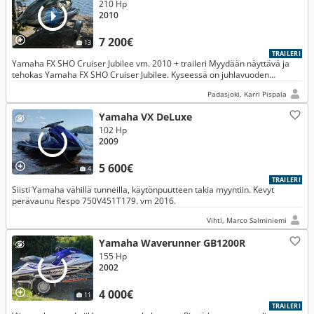
210 Hp
2010
7 200€
13
TRAILERI
Yamaha FX SHO Cruiser Jubilee vm. 2010 + traileri Myydään näyttävä ja
tehokas Yamaha FX SHO Cruiser Jubilee. Kyseessä on juhlavuoden
erikoisvärinen Jubilee-malli, v2010 EI VAIHTOA. Leluja liikaa.
Padasjoki, Karri Pispala
Yamaha VX DeLuxe
102 Hp
2009
5 600€
4
TRAILERI
Siisti Yamaha vähillä tunneilla, käytönpuutteen takia myyntiin. Kevyt
perävaunu Respo 750V451T179. vm 2016.
Vihti, Marco Salminiemi
Yamaha Waverunner GB1200R
155 Hp
2002
4 000€
11
TRAILERI