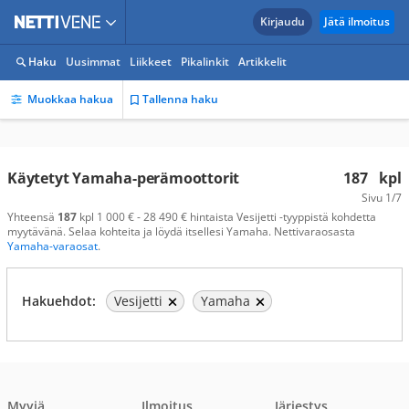
Kirjaudu
Jätä ilmoitus
Haku
Uusimmat
Liikkeet
Pikalinkit
Artikkelit
Muokkaa hakua
Tallenna haku
Käytetyt Yamaha-perämoottorit
187
kpl
Sivu
1/7
Yhteensä
187
kpl 1 000 € - 28 490 € hintaista Vesijetti -tyyppistä kohdetta
myytävänä. Selaa kohteita ja löydä itsellesi Yamaha. Nettivaraosasta
Yamaha-varaosat
.
Hakuehdot:
Vesijetti
Yamaha
Myyjä
Ilmoitus
Järjestys