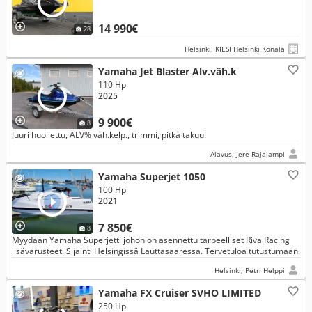
14 990€
28
Helsinki, KIESI Helsinki Konala
Yamaha Jet Blaster Alv.väh.k
110 Hp
2025
9 900€
8
Juuri huollettu, ALV% väh.kelp., trimmi, pitkä takuu!
Alavus, Jere Rajalampi
Yamaha Superjet 1050
100 Hp
2021
7 850€
8
Myydään Yamaha Superjetti johon on asennettu tarpeelliset Riva Racing
lisävarusteet. Sijainti Helsingissä Lauttasaaressa. Tervetuloa tutustumaan.
Helsinki, Petri Helppi
Yamaha FX Cruiser SVHO LIMITED
250 Hp