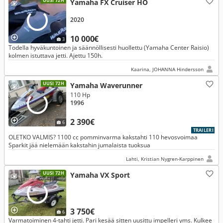
UUSI 72H
Yamaha FX Cruiser HO
2020
10 000€
3
Todella hyväkuntoinen ja säännöllisesti huollettu (Yamaha Center Raisio)
kolmen istuttava jetti. Ajettu 150h.
Kaarina, JOHANNA Hindersson
UUSI 72H
Yamaha Waverunner
110 Hp
1996
2 390€
6
TRAILERI
OLETKO VALMIS? 1100 cc pomminvarma kakstahti 110 hevosvoimaa
Sparkit jää nielemään kakstahin jumalaista tuoksua
Lahti, Kristian Nygren-Karppinen
UUSI 72H
Yamaha VX Sport
3 750€
6
Varmatoiminen 4-tahti jetti. Pari kesää sitten uusittu impelleri yms. Kulkee