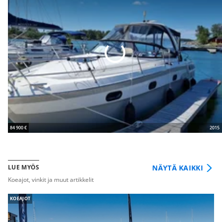
84 900 €
2015
NÄYTÄ KAIKKI
LUE MYÖS
Koeajot, vinkit ja muut artikkelit
KOEAJOT