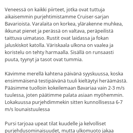
Veneessä on kaikki piirteet, jotka ovat tuttuja
aikaisemmin purjehtimistamme Cruiser-sarjan
Bavarioista. Varalaita on korkea, ylärakenne muhkea,
ikkunat pienet ja perässä on valtava, peräpeilistä
taittuva uimataso. Rustit ovat laidassa ja fokan
jaluskiskot katolla. Väriskaala ulkona on vaalea ja
koristelu on tehty harmaalla. Sisällä on runsaasti
puuta, tyynyt ja tasot ovat tummia.
Kävimme merellä kahtena päivänä syyskuussa, koska
ensimmäisenä testipäivänä tuuli kieltäytyi heräämästä.
Pääsimme tuolloin kokeilemaan Bavariaa vain 2-3 m/s
tuulessa, joten päätimme palata asiaan myöhemmin.
Lokakuussa purjehdimmekin sitten kunnollisessa 6-7
m/s lounaistuulessa
Pursi tarjoaa upeat tilat kuudelle ja kelvolliset
purjehdusominaisuudet, mutta ulkomuoto jakaa