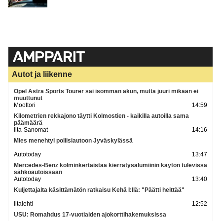
Autot ja liikenne
Opel Astra Sports Tourer sai isomman akun, mutta juuri mikään ei
muuttunut
Moottori
14:59
Kilometrien rekkajono täytti Kolmostien - kaikilla autoilla sama
päämäärä
Ilta-Sanomat
14:16
Mies menehtyi poliisiautoon Jyväskylässä
Autotoday
13:47
Mercedes-Benz kolminkertaistaa kierrätysalumiinin käytön tulevissa
sähköautoissaan
Autotoday
13:40
Kuljettajalta käsittämätön ratkaisu Kehä I:llä: "Päätti heittää"
Iltalehti
12:52
USU: Romahdus 17-vuotiaiden ajokorttihakemuksissa