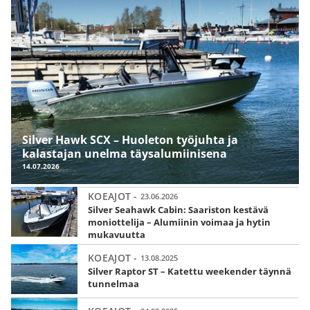
Silver Hawk SCX – Huoleton työjuhta ja
kalastajan unelma täysalumiinisena
14.07.2026
KOEAJOT -
23.06.2026
Silver Seahawk Cabin: Saariston kestävä
moniottelija – Alumiinin voimaa ja hytin
mukavuutta
KOEAJOT -
13.08.2025
Silver Raptor ST – Katettu weekender täynnä
tunnelmaa