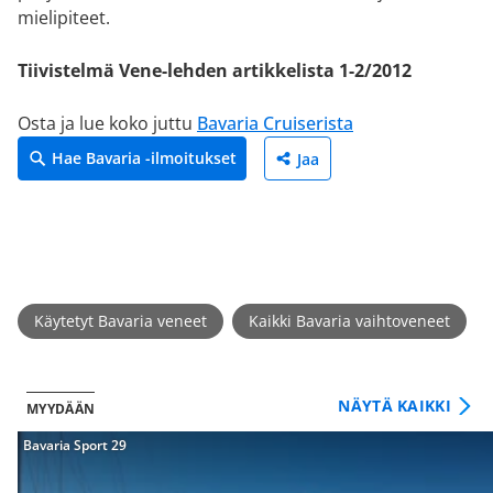
mielipiteet.
Tiivistelmä Vene-lehden artikkelista 1-2/2012
Osta ja lue koko juttu
Bavaria Cruiserista
Hae Bavaria -ilmoitukset
Jaa
Käytetyt Bavaria veneet
Kaikki Bavaria vaihtoveneet
NÄYTÄ KAIKKI
MYYDÄÄN
Bavaria Sport 29