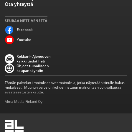
Ota yhteyttä
SEURAA NETTIVENETTÄ
Facebook
Youtube
Rekkari - Ajoneuvon
kaikki tiedot heti
Ohjeet turvalliseen
kaupankäyntiin
Tämän palvelun ilmoitukset ovat mainoksia, jotka näytetään sinulle hakusi
mukaisesti. Muuhun palvelun kohdennettuun mainontaan voit vaikuttaa
evästeasetusten kautta.
Alma Media Finland Oy