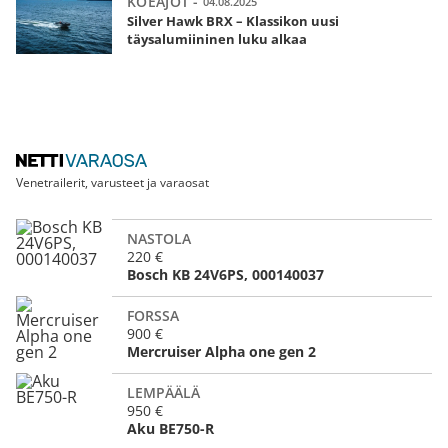
KOEAJOT -
04.08.2025
Silver Hawk BRX – Klassikon uusi
täysalumiininen luku alkaa
Venetrailerit, varusteet ja varaosat
NASTOLA
220 €
Bosch KB 24V6PS, 000140037
FORSSA
900 €
Mercruiser Alpha one gen 2
LEMPÄÄLÄ
950 €
Aku BE750-R