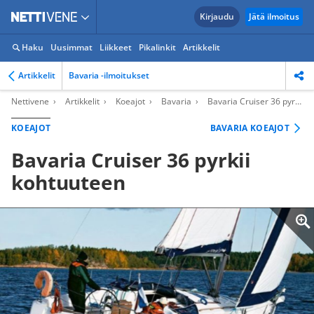
Kirjaudu
Jätä ilmoitus
Haku
Uusimmat
Liikkeet
Pikalinkit
Artikkelit
Artikkelit
Bavaria -ilmoitukset
Nettivene
Artikkelit
Koeajot
Bavaria
Bavaria Cruiser 36 pyrkii kohtuuteen
KOEAJOT
BAVARIA KOEAJOT
Bavaria Cruiser 36 pyrkii
kohtuuteen