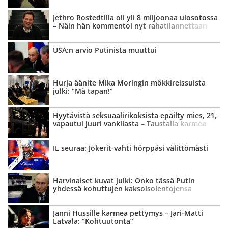
Jethro Rostedtilla oli yli 8 miljoonaa ulosotossa
– Näin hän kommentoi nyt raha­tilannettaan
USA:n arvio Putinista muuttui
Hurja äänite Mika Moringin mökki­reissuista
julki: ”Mä tapan!”
Hyytävistä seksuaali­rikoksista epäilty mies, 21,
vapautui juuri vankilasta – Taustalla karmea
teko
IL seuraa: Jokerit-vahti hörppäsi välittömästi
Harvinaiset kuvat julki: Onko tässä Putin
yhdessä kohuttujen kaksois­olentojensa
kanssa?
Janni Hussille karmea pettymys – Jari-Matti
Latvala: ”Kohtuutonta”