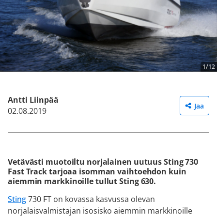
1/12
Antti Liinpää
Jaa
02.08.2019
Vetävästi muotoiltu norjalainen uutuus Sting 730
Fast Track tarjoaa isomman vaihtoehdon kuin
aiemmin markkinoille tullut Sting 630.
Sting
730 FT on kovassa kasvussa olevan
norjalaisvalmistajan isosisko aiemmin markkinoille