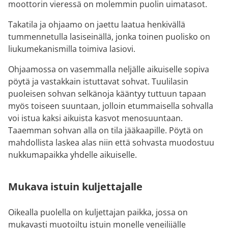
moottorin vieressä on molemmin puolin uimatasot.
Takatila ja ohjaamo on jaettu laatua henkivällä
tummennetulla lasiseinällä, jonka toinen puolisko on
liukumekanismilla toimiva lasiovi.
Ohjaamossa on vasemmalla neljälle aikuiselle sopiva
pöytä ja vastakkain istuttavat sohvat. Tuulilasin
puoleisen sohvan selkänoja kääntyy tuttuun tapaan
myös toiseen suuntaan, jolloin etummaisella sohvalla
voi istua kaksi aikuista kasvot menosuuntaan.
Taaemman sohvan alla on tila jääkaapille. Pöytä on
mahdollista laskea alas niin että sohvasta muodostuu
nukkumapaikka yhdelle aikuiselle.
Mukava istuin kuljettajalle
Oikealla puolella on kuljettajan paikka, jossa on
mukavasti muotoiltu istuin monelle veneilijälle