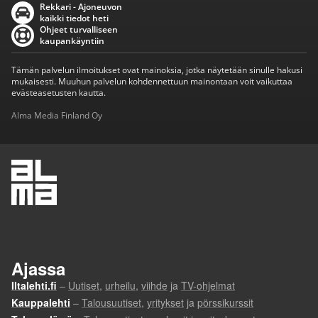
Rekkari - Ajoneuvon
kaikki tiedot heti
Ohjeet turvalliseen
kaupankäyntiin
Tämän palvelun ilmoitukset ovat mainoksia, jotka näytetään sinulle hakusi
mukaisesti. Muuhun palvelun kohdennettuun mainontaan voit vaikuttaa
evästeasetusten kautta.
Alma Media Finland Oy