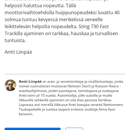
helposti haluttua nopeutta. Tällä
moottorivaihtoehdolla huippunopeudeksi luvattu 40
solmua tuntuu kevyessä merikelissä veneelle
leikittelevän helpolta nopeudelta. Sting 730 Fast
Trackilla ajaminen on tarkkaa, hauskaa ja turvallisen
tuntuista.
Antti Liinpää
Antti Liinpää
on auto- ja venetoimittaja ja sisällöntuottaja, jonka
monet suomalaiset muistavat Nelosen Start! ja Kutosen Kaara -
autoiluohjelmista, joiden juontajana, toimittajana ja tuottajana
Antti toimi yli 10 vuotta. Autointoilija, jolle autoilla ja muilla
liikkuvilla vehkeillä ajaminen on sitä ihan parasta herkkua.
Lapsesta asti merellä liikkunut Antti koeajaa veneitä Nettiveneen
Taukopaikalle ja tuottaa laajasti erilaisia sisältöjä Alma Ajon
kanaviin.