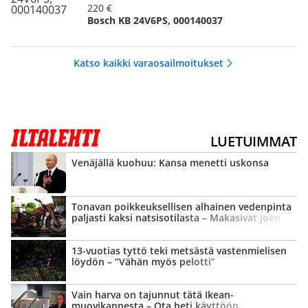
220 €
Bosch KB 24V6PS, 000140037
Katso kaikki varaosailmoitukset
LUETUIMMAT
Venäjällä kuohuu: Kansa menetti uskonsa
Tonavan poikkeuk­sellisen alhainen vedenpinta
paljasti kaksi natsisotilasta – Makasivat joen
pohjassa yli 80 vuotta
13-vuotias tyttö teki metsästä vastenmielisen
löydön – ”Vähän myös pelotti”
Vain harva on tajunnut tätä Ikean-
muovikannesta – Ota heti käyttöön