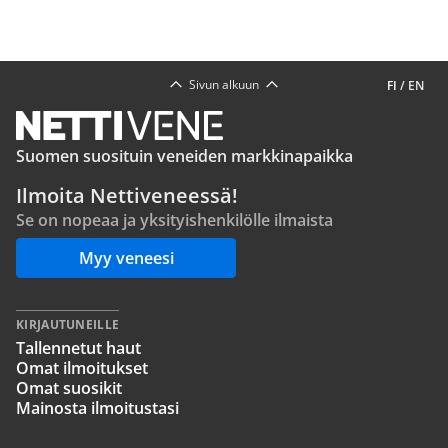
Poliisi huolestui uudesta mopoiluilmiöstä - "Missään tilanteessa ei
kannata"
Maaseudun Tulevaisuus
09:03
Katso lisää uutisia
Sivun alkuun
FI
/
EN
Suomen suosituin veneiden markkinapaikka
Ilmoita Nettiveneessä!
Se on nopeaa ja yksityishenkilölle ilmaista
Myy veneesi
KIRJAUTUNEILLE
Tallennetut haut
Omat ilmoitukset
Omat suosikit
Mainosta ilmoitustasi