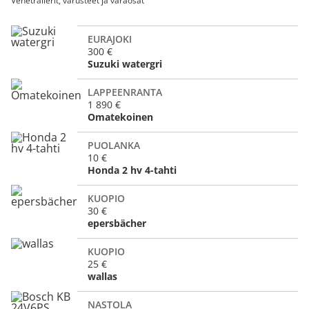
Venetrailerit, varusteet ja varaosat
EURAJOKI
300 €
Suzuki watergri
LAPPEENRANTA
1 890 €
Omatekoinen
PUOLANKA
10 €
Honda 2 hv 4-tahti
KUOPIO
30 €
epersbächer
KUOPIO
25 €
wallas
NASTOLA