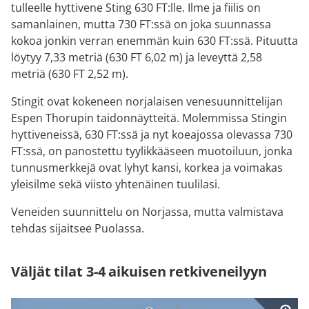
tulleelle hyttivene Sting 630 FT:lle. Ilme ja fiilis on
samanlainen, mutta 730 FT:ssä on joka suunnassa
kokoa jonkin verran enemmän kuin 630 FT:ssä. Pituutta
löytyy 7,33 metriä (630 FT 6,02 m) ja leveyttä 2,58
metriä (630 FT 2,52 m).
Stingit ovat kokeneen norjalaisen venesuunnittelijan
Espen Thorupin taidonnäytteitä. Molemmissa Stingin
hyttiveneissä, 630 FT:ssä ja nyt koeajossa olevassa 730
FT:ssä, on panostettu tyylikkääseen muotoiluun, jonka
tunnusmerkkejä ovat lyhyt kansi, korkea ja voimakas
yleisilme sekä viisto yhtenäinen tuulilasi.
Veneiden suunnittelu on Norjassa, mutta valmistava
tehdas sijaitsee Puolassa.
Väljät tilat 3-4 aikuisen retkiveneilyyn