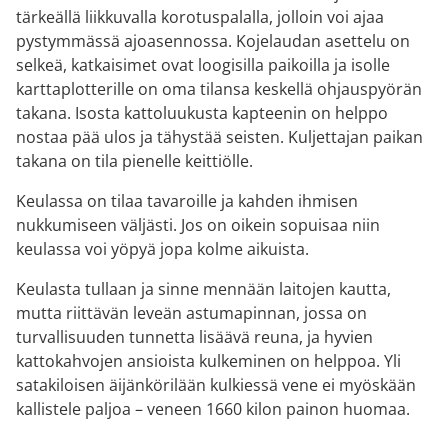
tärkeällä liikkuvalla korotuspalalla, jolloin voi ajaa
pystymmässä ajoasennossa. Kojelaudan asettelu on
selkeä, katkaisimet ovat loogisilla paikoilla ja isolle
karttaplotterille on oma tilansa keskellä ohjauspyörän
takana. Isosta kattoluukusta kapteenin on helppo
nostaa pää ulos ja tähystää seisten. Kuljettajan paikan
takana on tila pienelle keittiölle.
Keulassa on tilaa tavaroille ja kahden ihmisen
nukkumiseen väljästi. Jos on oikein sopuisaa niin
keulassa voi yöpyä jopa kolme aikuista.
Keulasta tullaan ja sinne mennään laitojen kautta,
mutta riittävän leveän astumapinnan, jossa on
turvallisuuden tunnetta lisäävä reuna, ja hyvien
kattokahvojen ansioista kulkeminen on helppoa. Yli
satakiloisen äijänkörilään kulkiessä vene ei myöskään
kallistele paljoa – veneen 1660 kilon painon huomaa.