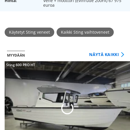
Hinta:
Vene + moottori (Evinrude 200FX) 67 975
euroa
Käytetyt Sting veneet
Kaikki Sting vaihtoveneet
NÄYTÄ KAIKKI
MYYDÄÄN
Sting 600 PRO HT