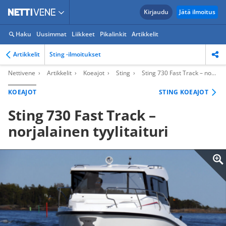
Kirjaudu
Jätä ilmoitus
Haku
Uusimmat
Liikkeet
Pikalinkit
Artikkelit
Artikkelit
Sting -ilmoitukset
Nettivene
Artikkelit
Koeajot
Sting
Sting 730 Fast Track – norjalainen tyylitaituri
KOEAJOT
STING KOEAJOT
Sting 730 Fast Track –
norjalainen tyylitaituri