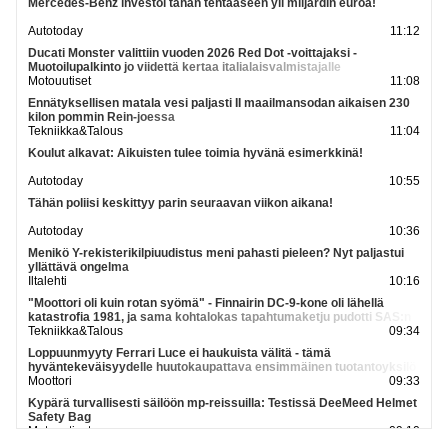
Mercedes-Benz investoi tähän tehtaaseen yli miljardin euroa!
Autotoday
11:12
Ducati Monster valittiin vuoden 2026 Red Dot -voittajaksi -
Muotoilupalkinto jo viidettä kertaa italialaisvalmistajalle
Motouutiset
11:08
Ennätyksellisen matala vesi paljasti II maailmansodan aikaisen 230
kilon pommin Rein-joessa
Tekniikka&Talous
11:04
Koulut alkavat: Aikuisten tulee toimia hyvänä esimerkkinä!
Autotoday
10:55
Tähän poliisi keskittyy parin seuraavan viikon aikana!
Autotoday
10:36
Menikö Y-rekisterikilpiuudistus meni pahasti pieleen? Nyt paljastui
yllättävä ongelma
Iltalehti
10:16
"Moottori oli kuin rotan syömä" - Finnairin DC-9-kone oli lähellä
katastrofia 1981, ja sama kohtalokas tapahtumaketju pudotti SAS:n
matkustajakoneen 10 vuotta myöhemmin
Tekniikka&Talous
09:34
Loppuunmyyty Ferrari Luce ei haukuista välitä - tämä
hyväntekeväisyydelle huutokaupattava ensimmäinen tuotantoyksilö
onkin vähään aikaan ainoa tilaisuus ostaa se
Moottori
09:33
Kypärä turvallisesti säilöön mp-reissuilla: Testissä DeeMeed Helmet
Safety Bag
Motouutiset
09:10