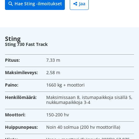
Hae Sting -ilmoitukset
Jaa
Sting
Sting 730 Fast Track
Pituus:
7,33 m
Maksimileveys:
2,58 m
Paino:
1660 kg + moottori
Henkilömäärä:
Maksimissaan 8, istumapaikkoja sisällä 5,
nukkumapaikkoja 3-4
Moottori:
150-200 hv
Huippunopeus:
Noin 40 solmua (200 hv moottorilla)