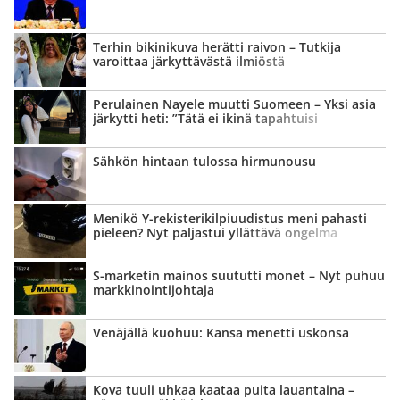
Terhin bikinikuva herätti raivon – Tutkija
varoittaa järkyttävästä ilmiöstä
Perulainen Nayele muutti Suomeen – Yksi asia
järkytti heti: ”Tätä ei ikinä tapahtuisi
kotimaassani”
Sähkön hintaan tulossa hirmunousu
Menikö Y-rekisterikilpiuudistus meni pahasti
pieleen? Nyt paljastui yllättävä ongelma
S-marketin mainos suututti monet – Nyt puhuu
markkinointi­johtaja
Venäjällä kuohuu: Kansa menetti uskonsa
Kova tuuli uhkaa kaataa puita lauantaina –