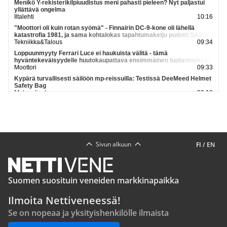
Menikö Y-rekisterikilpiuudistus meni pahasti pieleen? Nyt paljastui
yllättävä ongelma
Iltalehti
10:16
"Moottori oli kuin rotan syömä" - Finnairin DC-9-kone oli lähellä
katastrofia 1981, ja sama kohtalokas tapahtumaketju pudotti SAS:n
matkustajakoneen 10 vuotta myöhemmin
Tekniikka&Talous
09:34
Loppuunmyyty Ferrari Luce ei haukuista välitä - tämä
hyväntekeväisyydelle huutokaupattava ensimmäinen tuotantoyksilö
onkin vähään aikaan ainoa tilaisuus ostaa se
Moottori
09:33
Kypärä turvallisesti säilöön mp-reissuilla: Testissä DeeMeed Helmet
Safety Bag
Motouutiset
09:10
Poliisi huolestui uudesta mopoiluilmiöstä - "Missään tilanteessa ei
kannata"
Maaseudun Tulevaisuus
09:03
Katso lisää uutisia
Sivun alkuun
FI
/
EN
Suomen suosituin veneiden markkinapaikka
Ilmoita Nettiveneessä!
Se on nopeaa ja yksityishenkilölle ilmaista