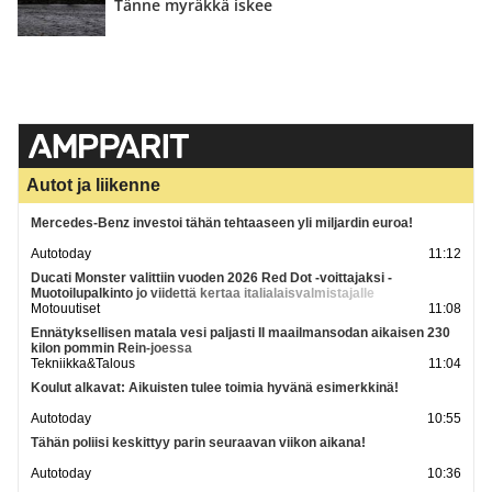
Tänne myräkkä iskee
Autot ja liikenne
Mercedes-Benz investoi tähän tehtaaseen yli miljardin euroa!
Autotoday
11:12
Ducati Monster valittiin vuoden 2026 Red Dot -voittajaksi -
Muotoilupalkinto jo viidettä kertaa italialaisvalmistajalle
Motouutiset
11:08
Ennätyksellisen matala vesi paljasti II maailmansodan aikaisen 230
kilon pommin Rein-joessa
Tekniikka&Talous
11:04
Koulut alkavat: Aikuisten tulee toimia hyvänä esimerkkinä!
Autotoday
10:55
Tähän poliisi keskittyy parin seuraavan viikon aikana!
Autotoday
10:36