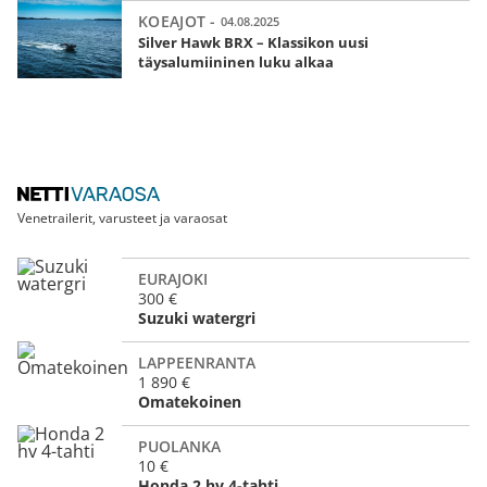
KOEAJOT -
04.08.2025
Silver Hawk BRX – Klassikon uusi
täysalumiininen luku alkaa
Venetrailerit, varusteet ja varaosat
EURAJOKI
300 €
Suzuki watergri
LAPPEENRANTA
1 890 €
Omatekoinen
PUOLANKA
10 €
Honda 2 hv 4-tahti