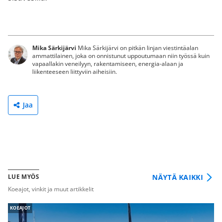
Mika Särkijärvi
Mika Särkijärvi on pitkän linjan viestintäalan
ammattilainen, joka on onnistunut uppoutumaan niin työssä kuin
vapaallakin veneilyyn, rakentamiseen, energia-alaan ja
liikenteeseen liittyviin aiheisiin.
Jaa
NÄYTÄ KAIKKI
LUE MYÖS
Koeajot, vinkit ja muut artikkelit
KOEAJOT