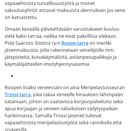
vapaaehtoista turvallisuustyötä ja monet
vakuutusyhtiöt antavat maksuista alennuksen jos vene
on katsastettu.
Omaan keväällä päivitettävään varustukseen kuuluu
vielä kaksi tarraa, vaikka ne eivät pakollisia olekaan.
Pidä Saaristo Siistinä ry:n
Roope-tarra
on merkki
jäsenmaksusta, jolla rakennetaan veneilijöille mm.
jätepisteitä, kuivakäymälöitä, astianpesupaikkoja ja
käymäläjätteiden imutyhjennysasemia.
Roopen lisäksi veneessäni on aina Meripelastusseuran
Trossi-tarra
, joka takaa veneelle hinauksen lähimpään
satamaan, johon on saatavissa korjauspalveluita sekä
apua korjaajan ja veneen väliaikaisen säilytyspaikan
hankinnassa. Samalla Trossi-jäsenet tukevat
vapaaehtoista meripelastustyötä sekä rannikolla että
sisävesillä.