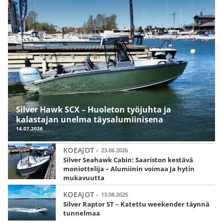
Silver Hawk SCX – Huoleton työjuhta ja
kalastajan unelma täysalumiinisena
14.07.2026
KOEAJOT -
23.06.2026
Silver Seahawk Cabin: Saariston kestävä
moniottelija – Alumiinin voimaa ja hytin
mukavuutta
KOEAJOT -
13.08.2025
Silver Raptor ST – Katettu weekender täynnä
tunnelmaa