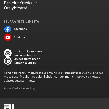
Palvelut Yrityksille
Ota yhteyttä
SEURAA NETTIVENETTÄ
Facebook
Youtube
Rekkari - Ajoneuvon
kaikki tiedot heti
Ohjeet turvalliseen
kaupankäyntiin
Tämän palvelun ilmoitukset ovat mainoksia, jotka näytetään sinulle hakusi
mukaisesti. Muuhun palvelun kohdennettuun mainontaan voit vaikuttaa
evästeasetusten kautta.
Alma Media Finland Oy