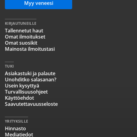
Myy veneesi
KIRJAUTUNEILLE
Tallennetut haut
Omat ilmoitukset
Omat suosikit
Mainosta ilmoitustasi
TUKI
Asiakastuki ja palaute
Unohditko salasanan?
Usein kysyttyä
Turvallisuusohjeet
Käyttöehdot
Saavutettavuusseloste
YRITYKSILLE
Hinnasto
Mediatiedot