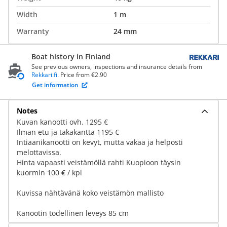
Width
1 m
Warranty
24 mm
Boat history in Finland
See previous owners, inspections and insurance details from
Rekkari.fi
. Price from €2.90
Get information
Notes
Kuvan kanootti ovh. 1295 €
Ilman etu ja takakantta 1195 €
Intiaanikanootti on kevyt, mutta vakaa ja helposti
melottavissa.
Hinta vapaasti veistämöllä rahti Kuopioon täysin
kuormin 100 € / kpl
Kuvissa nähtävänä koko veistämön mallisto
Kanootin todellinen leveys 85 cm