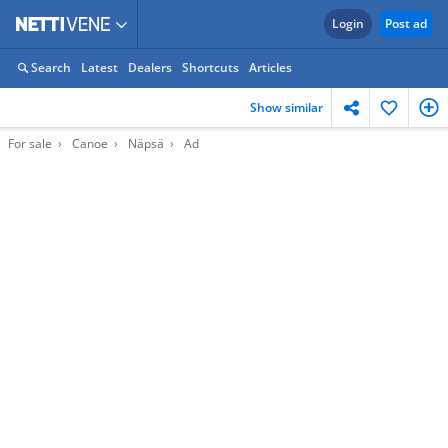
Login
Post ad
Search
Latest
Dealers
Shortcuts
Articles
Show similar
For sale
Canoe
Näpsä
Ad