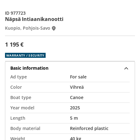
ID 977723
Näpsä Intiaanikanootti
Kuopio, Pohjois-Savo
1 195 €
WARRANTY / SECURITY
Basic information
Ad type
For sale
Color
Vihreä
Boat type
Canoe
Year model
2025
Length
5 m
Body material
Reinforced plastic
Weight
40 kg