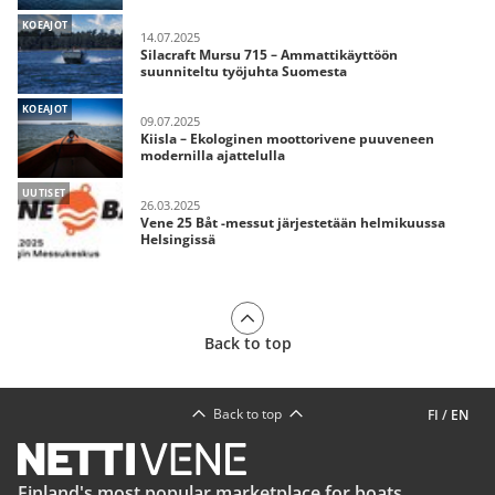
KOEAJOT
14.07.2025
Silacraft Mursu 715 – Ammattikäyttöön
suunniteltu työjuhta Suomesta
KOEAJOT
09.07.2025
Kiisla – Ekologinen moottorivene puuveneen
modernilla ajattelulla
UUTISET
26.03.2025
Vene 25 Båt -messut järjestetään helmikuussa
Helsingissä
Back to top
Back to top
FI
/
EN
Finland's most popular marketplace for boats