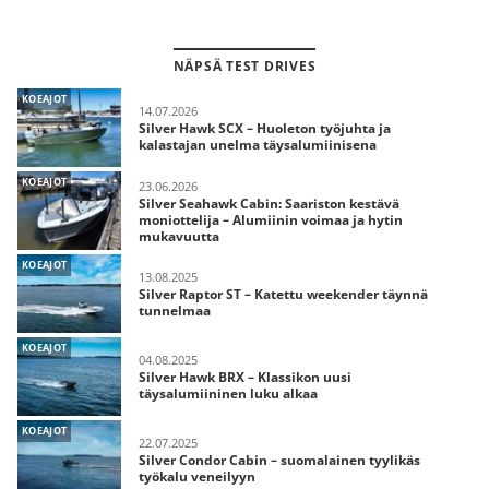
NÄPSÄ TEST DRIVES
KOEAJOT
14.07.2026
Silver Hawk SCX – Huoleton työjuhta ja
kalastajan unelma täysalumiinisena
KOEAJOT
23.06.2026
Silver Seahawk Cabin: Saariston kestävä
moniottelija – Alumiinin voimaa ja hytin
mukavuutta
KOEAJOT
13.08.2025
Silver Raptor ST – Katettu weekender täynnä
tunnelmaa
KOEAJOT
04.08.2025
Silver Hawk BRX – Klassikon uusi
täysalumiininen luku alkaa
KOEAJOT
22.07.2025
Silver Condor Cabin – suomalainen tyylikäs
työkalu veneilyyn