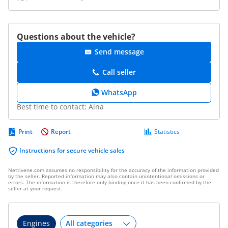
Questions about the vehicle?
Send message
Call seller
WhatsApp
Best time to contact: Aina
Print
Report
Statistics
Instructions for secure vehicle sales
Nettivene.com assumes no responsibility for the accuracy of the information provided
by the seller. Reported information may also contain unintentional omissions or
errors. The information is therefore only binding once it has been confirmed by the
seller at your request.
Engines