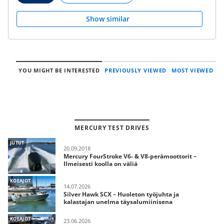
Show similar
YOU MIGHT BE INTERESTED
PREVIOUSLY VIEWED
MOST VIEWED
MERCURY TEST DRIVES
JUTUT
20.09.2018
Mercury FourStroke V6- & V8-perämoottorit –
Ilmeisesti koolla on väliä
KOEAJOT
14.07.2026
Silver Hawk SCX – Huoleton työjuhta ja
kalastajan unelma täysalumiinisena
KOEAJOT
23.06.2026