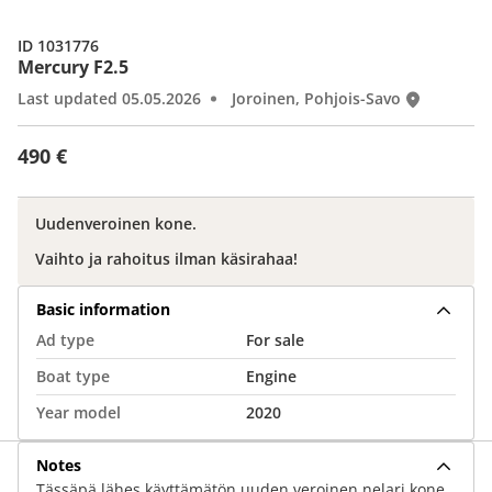
ID 1031776
Mercury F2.5
Last updated 05.05.2026
Joroinen, Pohjois-Savo
490 €
Uudenveroinen kone.
Vaihto ja rahoitus ilman käsirahaa!
Basic information
Ad type
For sale
Boat type
Engine
Year model
2020
Notes
Tässäpä lähes käyttämätön uuden veroinen nelari kone.