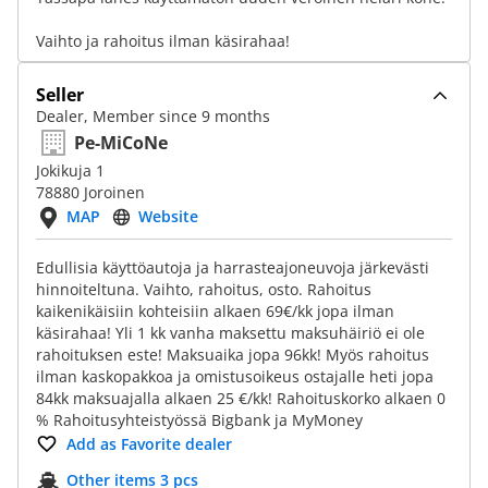
Vaihto ja rahoitus ilman käsirahaa!
Seller
Dealer, Member since 9 months
Pe-MiCoNe
Jokikuja 1
78880 Joroinen
MAP
Website
Edullisia käyttöautoja ja harrasteajoneuvoja järkevästi
hinnoiteltuna. Vaihto, rahoitus, osto. Rahoitus
kaikenikäisiin kohteisiin alkaen 69€/kk jopa ilman
käsirahaa! Yli 1 kk vanha maksettu maksuhäiriö ei ole
rahoituksen este! Maksuaika jopa 96kk! Myös rahoitus
ilman kaskopakkoa ja omistusoikeus ostajalle heti jopa
84kk maksuajalla alkaen 25 €/kk! Rahoituskorko alkaen 0
% Rahoitusyhteistyössä Bigbank ja MyMoney
Add as Favorite dealer
Other items 3 pcs