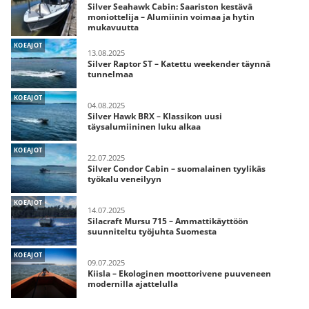
Silver Seahawk Cabin: Saariston kestävä
moniottelija – Alumiinin voimaa ja hytin
mukavuutta
KOEAJOT
13.08.2025
Silver Raptor ST – Katettu weekender täynnä
tunnelmaa
KOEAJOT
04.08.2025
Silver Hawk BRX – Klassikon uusi
täysalumiininen luku alkaa
KOEAJOT
22.07.2025
Silver Condor Cabin – suomalainen tyylikäs
työkalu veneilyyn
KOEAJOT
14.07.2025
Silacraft Mursu 715 – Ammattikäyttöön
suunniteltu työjuhta Suomesta
KOEAJOT
09.07.2025
Kiisla – Ekologinen moottorivene puuveneen
modernilla ajattelulla