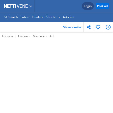
Login
Post ad
Search
Latest
Dealers
Shortcuts
Articles
Show similar
For sale
Engine
Mercury
Ad