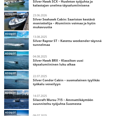
Silver Hawk SCX – Huoleton työjuhta ja
kalastajan unelma täysalumiinisena
KOEAJOT
23.06.2026
Silver Seahawk Cabin: Saariston kestävä
moniottelija – Alumiinin voimaa ja hytin
mukavuutta
KOEAJOT
13.08.2025
Silver Raptor ST – Katettu weekender täynnä
tunnelmaa
KOEAJOT
04.08.2025
Silver Hawk BRX – Klassikon uusi
täysalumiininen luku alkaa
KOEAJOT
22.07.2025
Silver Condor Cabin – suomalainen tyylikäs
työkalu veneilyyn
KOEAJOT
14.07.2025
Silacraft Mursu 715 – Ammattikäyttöön
suunniteltu työjuhta Suomesta
KOEAJOT
09.07.2025