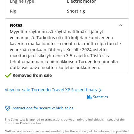
Engine type
Electric motor
Rig
Short rig
Notes
Myyntiin käytännössä käyttämättömäksi jäänyt
voimanpesä. Tarkoitus oli että kuljetan kumiveneen
kaverina matkailuautossa moottoria, mutta eipä tuo ole
venekään mukaan lähtenyt. Kesälle 2024 ostettu
moottori ja olisiko yhteensä 3-5h ajettu. Tästä siis
tehottomamman ja pieniakkuisen Torqeedon hinnalla
uutta vastaava moottori kuljetuslaukkuineen.
Removed from sale
View for sale Torqeedo Travel XP S used boats
Statistics
Instructions for secure vehicle sales
The Sales Law is applied to transactions between private individuals instead of the
Consumer Protection Law.
Nettivene.com assumes no responsibility for the accuracy of the information provided