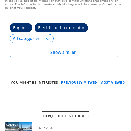
by the seller. Reported information may also contain unintentional omissions or
errors. The information is therefore only binding once it has been confirmed by the
seller at your request.
Engines
Electric outboard motor
Show similar
YOU MIGHT BE INTERESTED
PREVIOUSLY VIEWED
MOST VIEWED
TORQEEDO TEST DRIVES
KOEAJOT
14.07.2026