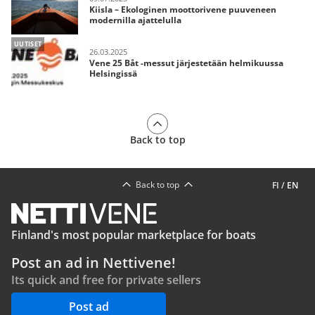
Kiisla – Ekologinen moottorivene puuveneen
modernilla ajattelulla
UUTISET
26.03.2025
Vene 25 Båt -messut järjestetään helmikuussa
Helsingissä
Back to top
Back to top
FI
/
EN
Finland's most popular marketplace for boats
Post an ad in Nettivene!
Its quick and free for private sellers
Post ad