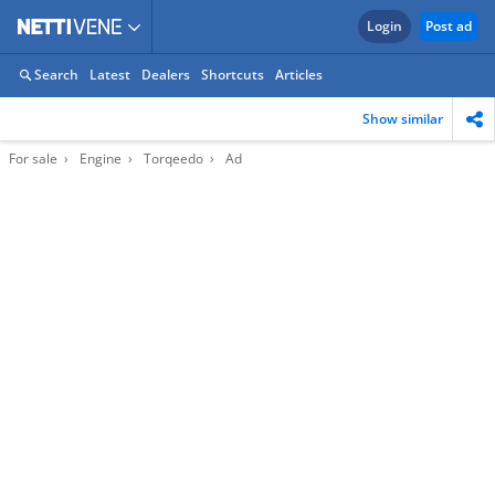
Login
Post ad
Search
Latest
Dealers
Shortcuts
Articles
Show similar
For sale
Engine
Torqeedo
Ad