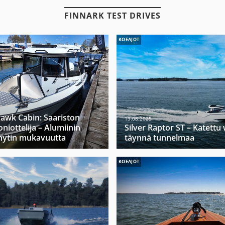
FINNARK TEST DRIVES
KOEAJOT
hawk Cabin: Saariston
13.08.2025
niottelija – Alumiinin
Silver Raptor ST – Katett
hytin mukavuutta
täynnä tunnelmaa
KOEAJOT