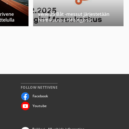
26.03.2025
orivene
Vene 25 Båt -messut järjestetään
telulla
helmikuussa Helsingissä
FOLLOW NETTIVENE
Facebook
Youtube