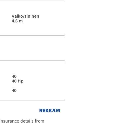
Valko/sininen
4.6 m
40
40 Hp
40
insurance details from