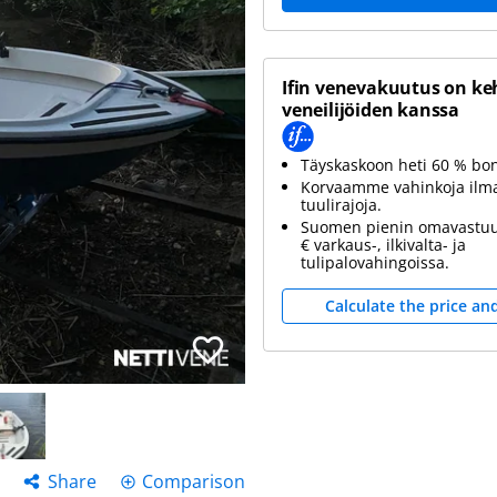
Ifin venevakuutus on ke
veneilijöiden kanssa
Täyskaskoon heti 60 % bo
Korvaamme vahinkoja ilm
tuulirajoja.
Suomen pienin omavastuu
€ varkaus-, ilkivalta- ja
tulipalovahingoissa.
Calculate the price an
Share
Comparison