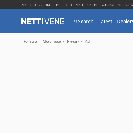
Nettiauto
Autotalli
Nettimoto
Nettikone
Nettivaraosa
Nettikara
Search
Latest
Dealer
For sale
Motor boat
Finnark
Ad