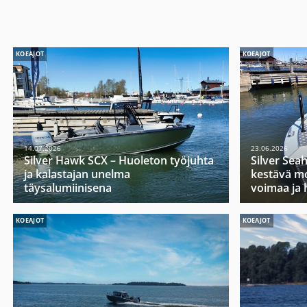
KOEAJOT
KOEAJOT
14.07.2026
23.06.2026
Silver Hawk SCX – Huoleton työjuhta
Silver Sea
ja kalastajan unelma
kestävä mo
täysalumiinisena
voimaa ja 
KOEAJOT
KOEAJOT