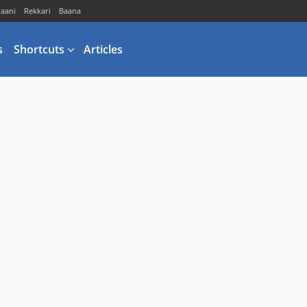
vaani
Rekkari
Baana
s
Shortcuts
Articles