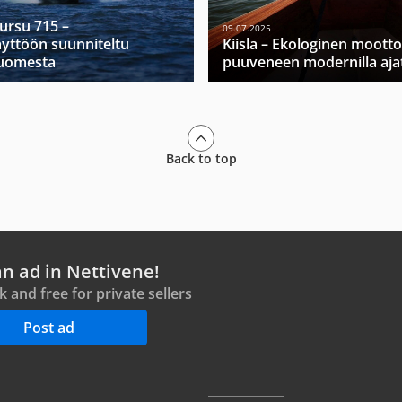
Mursu 715 –
09.07.2025
yttöön suunniteltu
Kiisla – Ekologinen moott
Suomesta
puuveneen modernilla ajat
Back to top
an ad in Nettivene!
ck and free for private sellers
Post ad