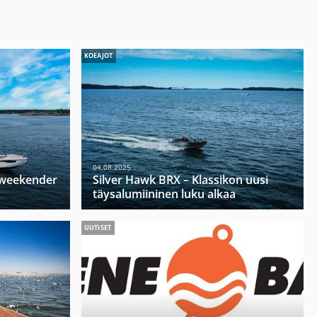
KOEAJOT
04.08.2025
u weekender
Silver Hawk BRX – Klassikon uusi
täysalumiininen luku alkaa
UUTISET