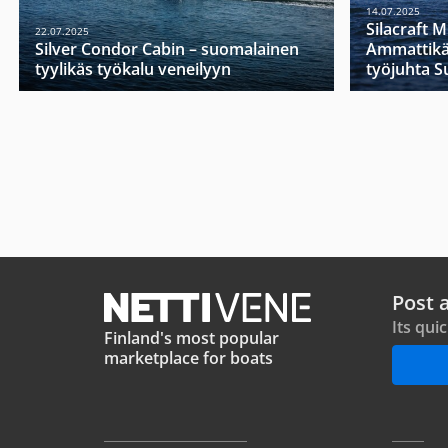
14.07.2025
Silacraft 
22.07.2025
Silver Condor Cabin – suomalainen
Ammattikä
tyylikäs työkalu veneilyyn
työjuhta 
Post 
Its qui
Finland's most popular
marketplace for boats