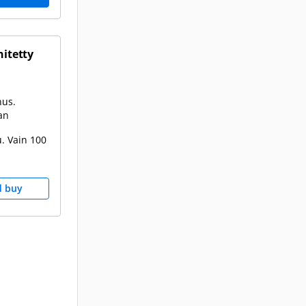
hitetty
nus.
an
. Vain 100
d buy