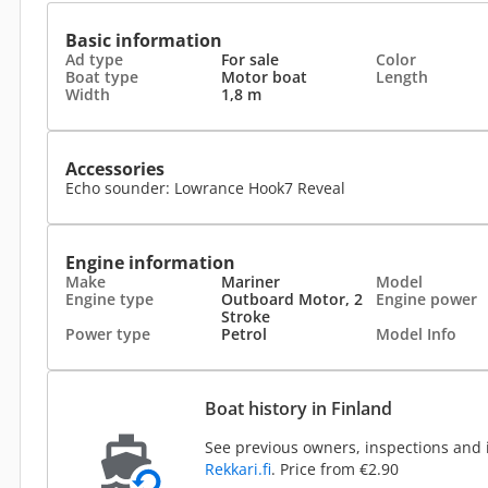
Basic information
Ad type
For sale
Color
Boat type
Motor boat
Length
Width
1,8 m
Accessories
Echo sounder: Lowrance Hook7 Reveal
Engine information
Make
Mariner
Model
Engine type
Outboard Motor, 2
Engine power
Stroke
Power type
Petrol
Model Info
Boat history in Finland
See previous owners, inspections and 
Rekkari.fi
. Price from €2.90