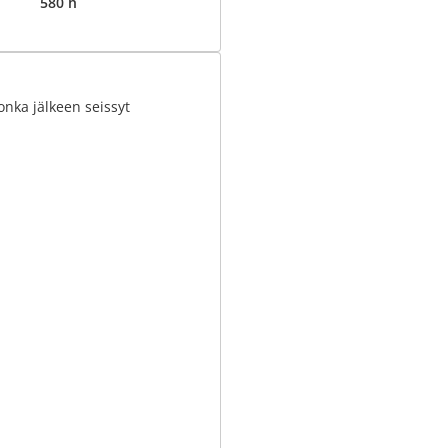
580 h
nka jälkeen seissyt