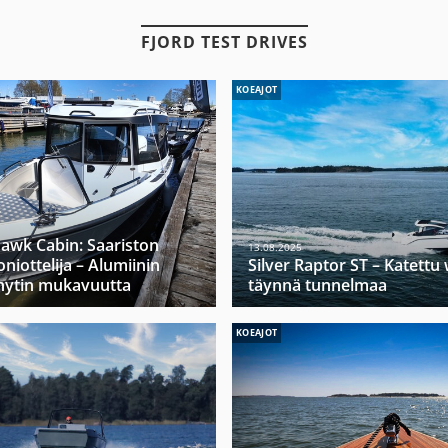
FJORD TEST DRIVES
KOEAJOT
hawk Cabin: Saariston
13.08.2025
niottelija – Alumiinin
Silver Raptor ST – Katett
hytin mukavuutta
täynnä tunnelmaa
KOEAJOT