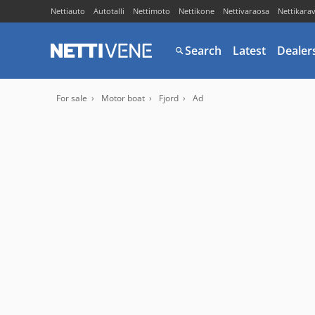
Nettiauto
Autotalli
Nettimoto
Nettikone
Nettivaraosa
Nettikara
Search
Latest
Dealer
For sale
Motor boat
Fjord
Ad