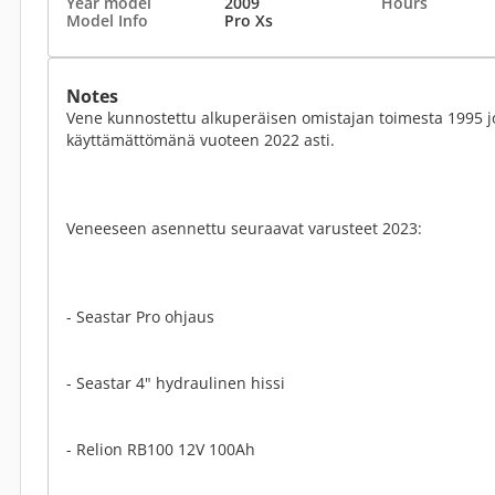
Year model
2009
Hours
Model Info
Pro Xs
Notes
Vene kunnostettu alkuperäisen omistajan toimesta 1995 jo
käyttämättömänä vuoteen 2022 asti.
Veneeseen asennettu seuraavat varusteet 2023:
- Seastar Pro ohjaus
- Seastar 4" hydraulinen hissi
- Relion RB100 12V 100Ah