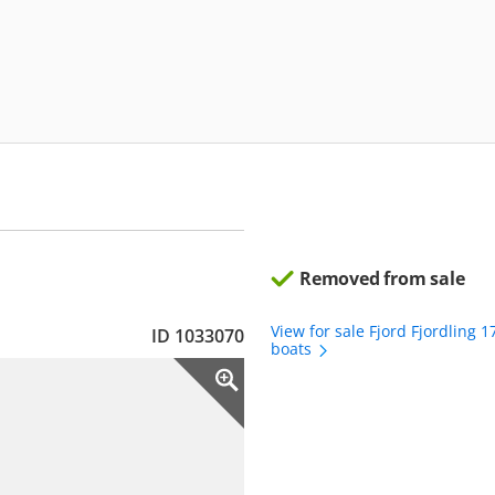
Removed from sale
View for sale Fjord Fjordling 
ID 1033070
boats