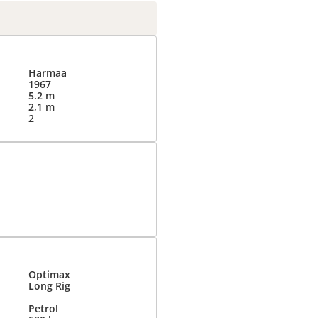
Harmaa
1967
5.2 m
2,1 m
2
Optimax
Long Rig
Petrol