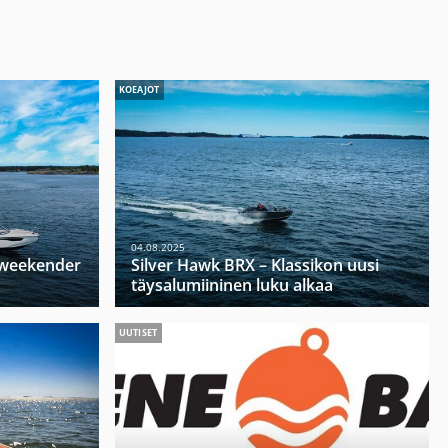
KOEAJOT
04.08.2025
u weekender
Silver Hawk BRX – Klassikon uusi
täysalumiininen luku alkaa
UUTISET