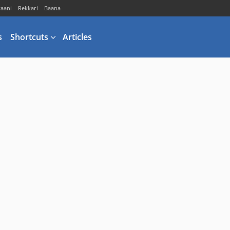
vaani
Rekkari
Baana
s
Shortcuts
Articles