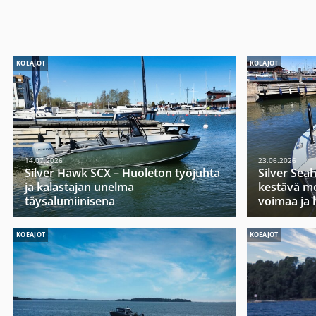
KOEAJOT
KOEAJOT
14.07.2026
23.06.2026
Silver Hawk SCX – Huoleton työjuhta
Silver Sea
ja kalastajan unelma
kestävä mo
täysalumiinisena
voimaa ja 
KOEAJOT
KOEAJOT