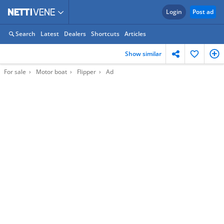
Login
Post ad
Search
Latest
Dealers
Shortcuts
Articles
Show similar
For sale
Motor boat
Flipper
Ad