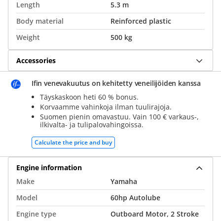
Length
5.3 m
Body material
Reinforced plastic
Weight
500 kg
Accessories
Ifin venevakuutus on kehitetty veneilijöiden kanssa
Täyskaskoon heti 60 % bonus.
Korvaamme vahinkoja ilman tuulirajoja.
Suomen pienin omavastuu. Vain 100 € varkaus-,
ilkivalta- ja tulipalovahingoissa.
Calculate the price and buy
Engine information
Make
Yamaha
Model
60hp Autolube
Engine type
Outboard Motor, 2 Stroke