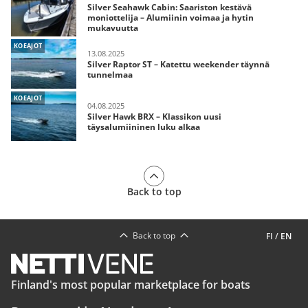
Silver Seahawk Cabin: Saariston kestävä
moniottelija – Alumiinin voimaa ja hytin
mukavuutta
KOEAJOT
13.08.2025
Silver Raptor ST – Katettu weekender täynnä
tunnelmaa
KOEAJOT
04.08.2025
Silver Hawk BRX – Klassikon uusi
täysalumiininen luku alkaa
Back to top
Back to top
FI
/
EN
Finland's most popular marketplace for boats