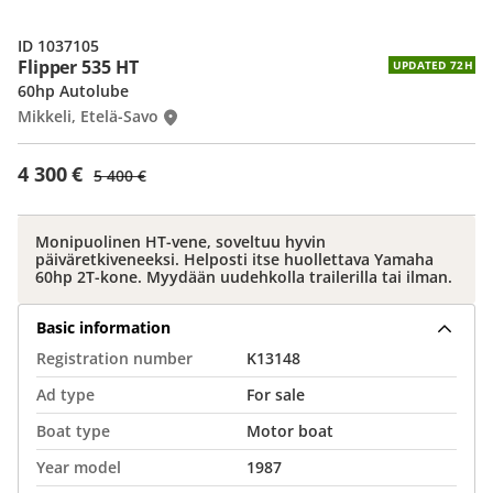
ID 1037105
Flipper 535 HT
UPDATED 72H
60hp Autolube
Mikkeli, Etelä-Savo
4 300 €
5 400 €
Monipuolinen HT-vene, soveltuu hyvin
päiväretkiveneeksi. Helposti itse huollettava Yamaha
60hp 2T-kone. Myydään uudehkolla trailerilla tai ilman.
Basic information
Registration number
K13148
Ad type
For sale
Boat type
Motor boat
Year model
1987