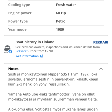
Cooling type
Fresh water
Engine power
60 Hp
Power type
Petrol
Year model
1989
Boat history in Finland
See previous owners, inspections and insurance details from
Rekkari.fi
. Price from €2.90
Get information
Notes
Siisti ja monikäyttöinen Flipper 535 HT vm. 1987, joka
soveltuu erinomaisesti niin päiväretkiin, kalastukseen
kuin 2–3 henkilön yönylireissuillekin.
Yamaha Autolube -kaksitahtimoottori. Vene on ollut
mökkikäytössä ja myydään suuremman veneen tieltä.
Ajokuomu ehjä. Voit ostaa myös mukana lähes uuden