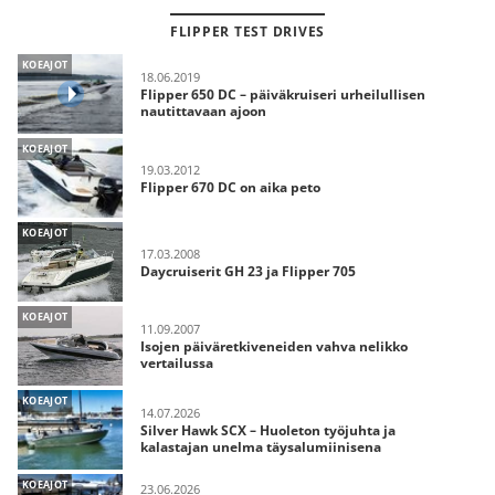
FLIPPER TEST DRIVES
KOEAJOT
18.06.2019
Flipper 650 DC – päiväkruiseri urheilullisen
nautittavaan ajoon
KOEAJOT
19.03.2012
Flipper 670 DC on aika peto
KOEAJOT
17.03.2008
Daycruiserit GH 23 ja Flipper 705
KOEAJOT
11.09.2007
Isojen päiväretkiveneiden vahva nelikko
vertailussa
KOEAJOT
14.07.2026
Silver Hawk SCX – Huoleton työjuhta ja
kalastajan unelma täysalumiinisena
KOEAJOT
23.06.2026