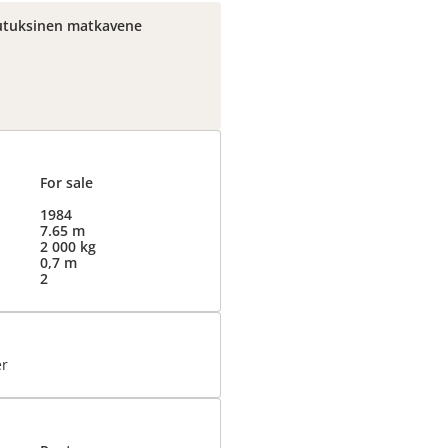
lutuksinen matkavene
For sale
1984
7.65 m
2 000 kg
0,7 m
2
er