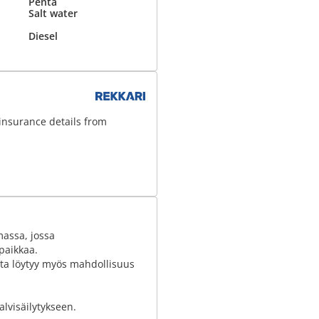
Penta
Salt water
Diesel
insurance details from
massa, jossa
paikkaa.
osta löytyy myös mahdollisuus
lvisäilytykseen.