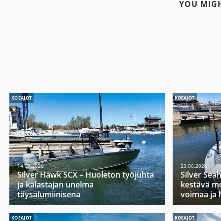
YOU MIGH
KOEAJOT
KOEAJOT
14.07.2026
23.06.2026
Silver Hawk SCX – Huoleton työjuhta
Silver Sea
ja kalastajan unelma
kestävä mo
täysalumiinisena
voimaa ja 
KOEAJOT
KOEAJOT