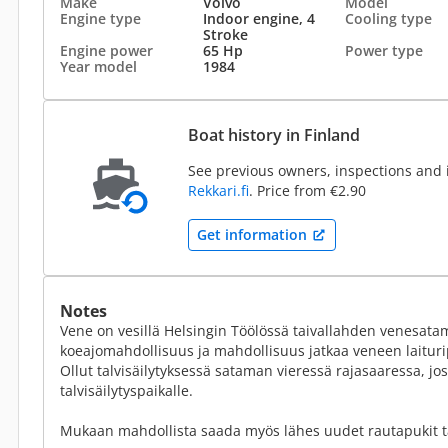
Make
Volvo
Model
Engine type
Indoor engine, 4
Cooling type
Stroke
Engine power
65 Hp
Power type
Year model
1984
Boat history in Finland
See previous owners, inspections and 
Rekkari.fi
. Price from €2.90
Get information
Notes
Vene on vesillä Helsingin Töölössä taivallahden venesata
koeajomahdollisuus ja mahdollisuus jatkaa veneen laituri
Ollut talvisäilytyksessä sataman vieressä rajasaaressa, j
talvisäilytyspaikalle.
Mukaan mahdollista saada myös lähes uudet rautapukit ta