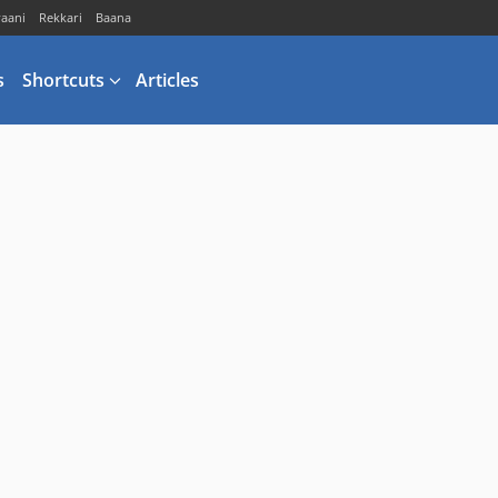
vaani
Rekkari
Baana
s
Shortcuts
Articles