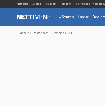
Nettiauto
Autotalli
Nettimoto
Nettikone
Nettivaraosa
Nettikara
Search
Latest
Dealer
For sale
Motor boat
Fodimar
Ad