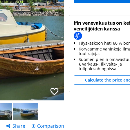
Ifin venevakuutus on ke
veneilijöiden kanssa
Täyskaskoon heti 60 % bo
Korvaamme vahinkoja ilm
tuulirajoja.
Suomen pienin omavastuu
€ varkaus-, ilkivalta- ja
tulipalovahingoissa.
Calculate the price an
Share
Comparison