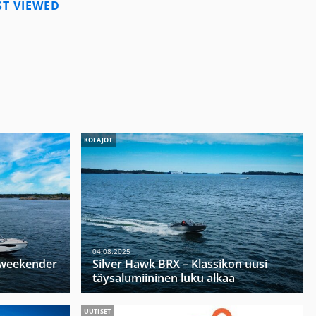
T VIEWED
KOEAJOT
04.08.2025
u weekender
Silver Hawk BRX – Klassikon uusi
täysalumiininen luku alkaa
UUTISET