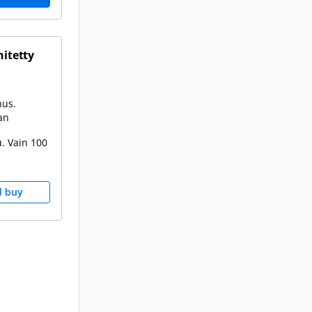
hitetty
nus.
an
. Vain 100
d buy