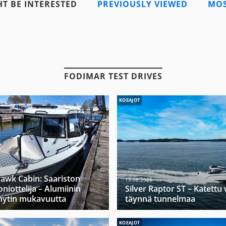
T BE INTERESTED
PREVIOUSLY VIEWED
MOS
FODIMAR TEST DRIVES
KOEAJOT
hawk Cabin: Saariston
13.08.2025
niottelija – Alumiinin
Silver Raptor ST – Katett
hytin mukavuutta
täynnä tunnelmaa
KOEAJOT