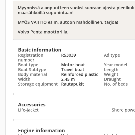
Myynnissä ajanpuutteen vuoksi suoraan ajosta pieniku
maasähköillä sopuhintaan!
MYÖS VAIHTO esim. autoon mahdollinen, tarjoa!
Volvo Penta moottorilla.
Basic information
Registration
R53039
Ad type
number
Boat type
Motor boat
Year model
Boat Subtype
Travel boat
Length
Body material
Reinforced plastic
Weight
Width
2,45 m
Draught
Storage equipment
Rautapukit
No. of beds
Accessories
Life-jacket
Shore pow
Engine information