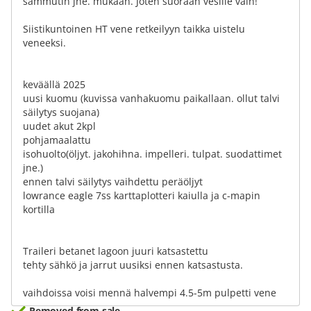
sammutin jne. mukaan. Joten suoraan vesille vain!
Siistikuntoinen HT vene retkeilyyn taikka uistelu
veneeksi.
keväällä 2025
uusi kuomu (kuvissa vanhakuomu paikallaan. ollut talvi
säilytys suojana)
uudet akut 2kpl
pohjamaalattu
isohuolto(öljyt. jakohihna. impelleri. tulpat. suodattimet
jne.)
ennen talvi säilytys vaihdettu peräöljyt
lowrance eagle 7ss karttaplotteri kaiulla ja c-mapin
kortilla
Traileri betanet lagoon juuri katsastettu
tehty sähkö ja jarrut uusiksi ennen katsastusta.
vaihdoissa voisi mennä halvempi 4.5-5m pulpetti vene
Removed from sale