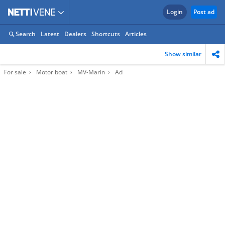
Login
Post ad
Search
Latest
Dealers
Shortcuts
Articles
Show similar
For sale
Motor boat
MV-Marin
Ad