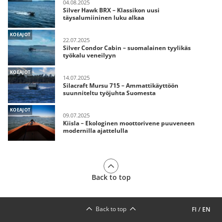
04.08.2025
Silver Hawk BRX – Klassikon uusi
täysalumiininen luku alkaa
KOEAJOT
22.07.2025
Silver Condor Cabin – suomalainen tyylikäs
työkalu veneilyyn
KOEAJOT
14.07.2025
Silacraft Mursu 715 – Ammattikäyttöön
suunniteltu työjuhta Suomesta
KOEAJOT
09.07.2025
Kiisla – Ekologinen moottorivene puuveneen
modernilla ajattelulla
Back to top
Back to top
FI
/
EN