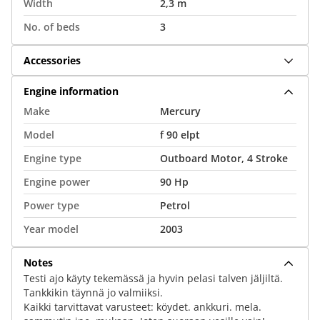
Width
2,3 m
No. of beds
3
Accessories
Engine information
Make
Mercury
Model
f 90 elpt
Engine type
Outboard Motor, 4 Stroke
Engine power
90 Hp
Power type
Petrol
Year model
2003
Notes
Testi ajo käyty tekemässä ja hyvin pelasi talven jäljiltä.
Tankkikin täynnä jo valmiiksi.
Kaikki tarvittavat varusteet: köydet. ankkuri. mela.