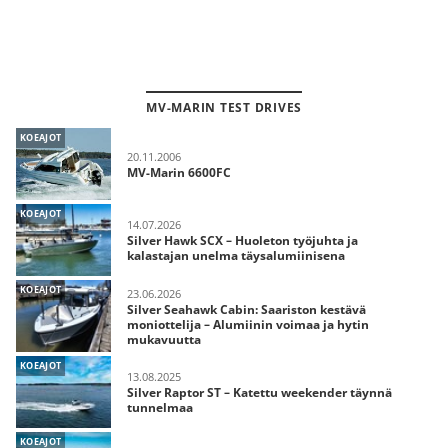
MV-MARIN TEST DRIVES
KOEAJOT
20.11.2006
MV-Marin 6600FC
KOEAJOT
14.07.2026
Silver Hawk SCX – Huoleton työjuhta ja
kalastajan unelma täysalumiinisena
KOEAJOT
23.06.2026
Silver Seahawk Cabin: Saariston kestävä
moniottelija – Alumiinin voimaa ja hytin
mukavuutta
KOEAJOT
13.08.2025
Silver Raptor ST – Katettu weekender täynnä
tunnelmaa
KOEAJOT