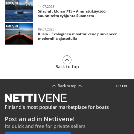
KOEAJOT
14.07.2025
Silacraft Mursu 715 – Ammattikäyttöön
suunniteltu työjuhta Suomesta
KOEAJOT
09.07.2025
Kiisla – Ekologinen moottorivene puuveneen
modernilla ajattelulla
Back to top
Back to top
FI
/
EN
Finland's most popular marketplace for boats
Post an ad in Nettivene!
Its quick and free for private sellers