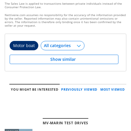
The Sales Law is applied to transactions between private individuals instead of the
Consumer Protection Law.
Nettivene.com assumes no responsibility for the accuracy of the information provided
by the seller. Reported information may also contain unintentional omissions or
errors. The information is therefore only binding once it has been confirmed by the
seller at your request.
Motor boat
Show similar
YOU MIGHT BE INTERESTED
PREVIOUSLY VIEWED
MOST VIEWED
MV-MARIN TEST DRIVES