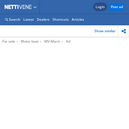
Login
Post ad
Search
Latest
Dealers
Shortcuts
Articles
Show similar
For sale
Motor boat
MV-Marin
Ad