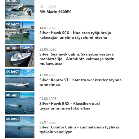
KOEAJOT
20.11.2006
MV-Marin 6600FC
KOEAJOT
14.07.2026
Silver Hawk SCX – Huoleton työjuhta ja
kalastajan unelma täysalumiinisena
KOEAJOT
23.06.2026
Silver Seahawk Cabin: Saariston kestävä
moniottelija – Alumiinin voimaa ja hytin
mukavuutta
KOEAJOT
13.08.2025
Silver Raptor ST – Katettu weekender täynnä
tunnelmaa
KOEAJOT
04.08.2025
Silver Hawk BRX – Klassikon uusi
täysalumiininen luku alkaa
KOEAJOT
22.07.2025
Silver Condor Cabin – suomalainen tyylikäs
työkalu veneilyyn