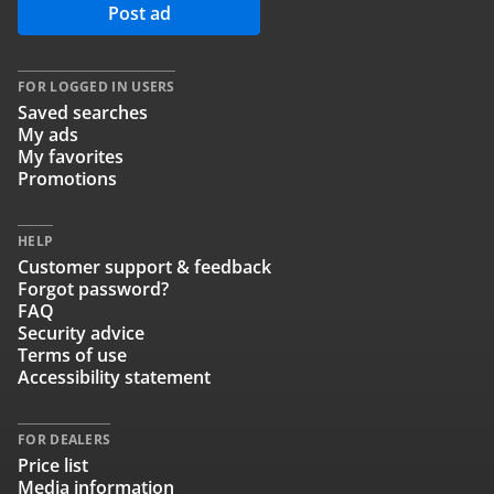
Post ad
FOR LOGGED IN USERS
Saved searches
My ads
My favorites
Promotions
HELP
Customer support & feedback
Forgot password?
FAQ
Security advice
Terms of use
Accessibility statement
FOR DEALERS
Price list
Media information