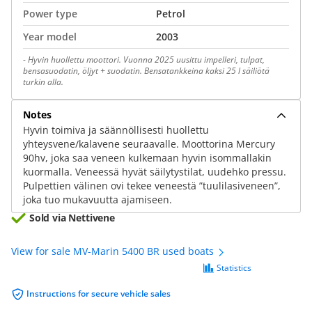
Power type
Petrol
Year model
2003
-
Hyvin huollettu moottori. Vuonna 2025 uusittu impelleri, tulpat,
bensasuodatin, öljyt + suodatin. Bensatankkeina kaksi 25 l säiliötä
turkin alla.
Notes
Hyvin toimiva ja säännöllisesti huollettu
yhteysvene/kalavene seuraavalle. Moottorina Mercury
90hv, joka saa veneen kulkemaan hyvin isommallakin
kuormalla. Veneessä hyvät säilytystilat, uudehko pressu.
Pulpettien välinen ovi tekee veneestä ”tuulilasiveneen”,
joka tuo mukavuutta ajamiseen.
Sold via Nettivene
View for sale MV-Marin 5400 BR used boats
Statistics
Instructions for secure vehicle sales