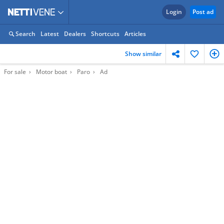
Login
Post ad
Search
Latest
Dealers
Shortcuts
Articles
Show similar
For sale
Motor boat
Paro
Ad