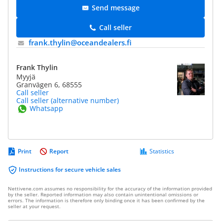
Send message
Call seller
frank.thylin@​oceandealers.fi
Frank Thylin
Myyjä
Granvägen 6, 68555
Call seller
Call seller (alternative number)
Whatsapp
Print
Report
Statistics
Instructions for secure vehicle sales
Nettivene.com assumes no responsibility for the accuracy of the information provided
by the seller. Reported information may also contain unintentional omissions or
errors. The information is therefore only binding once it has been confirmed by the
seller at your request.