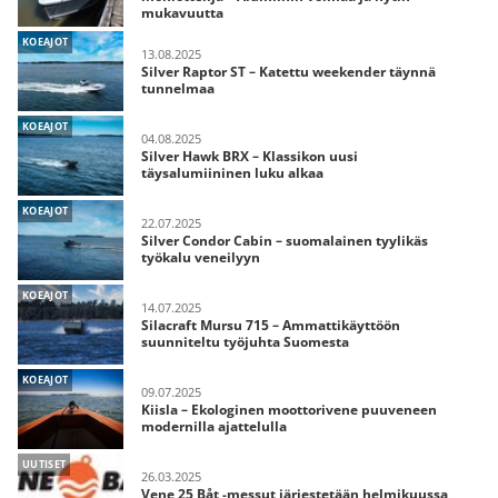
mukavuutta
KOEAJOT
13.08.2025
Silver Raptor ST – Katettu weekender täynnä
tunnelmaa
KOEAJOT
04.08.2025
Silver Hawk BRX – Klassikon uusi
täysalumiininen luku alkaa
KOEAJOT
22.07.2025
Silver Condor Cabin – suomalainen tyylikäs
työkalu veneilyyn
KOEAJOT
14.07.2025
Silacraft Mursu 715 – Ammattikäyttöön
suunniteltu työjuhta Suomesta
KOEAJOT
09.07.2025
Kiisla – Ekologinen moottorivene puuveneen
modernilla ajattelulla
UUTISET
26.03.2025
Vene 25 Båt -messut järjestetään helmikuussa