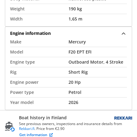
Weight
190 kg
Width
1,65 m
Engine information
Make
Mercury
Model
F20 EPT EFI
Engine type
Outboard Motor, 4 Stroke
Rig
Short Rig
Engine power
20 Hp
Power type
Petrol
Year model
2026
Boat history in Finland
See previous owners, inspections and insurance details from
Rekkari.fi
. Price from €2.90
Get information