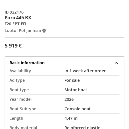
ID 922176
Paro 445 RX
F20 EPT EFI
Luoto, Pohjanmaa
5 919 €
Basic information
Availability
In 1 week after order
Ad type
For sale
Boat type
Motor boat
Year model
2026
Boat Subtype
Console boat
Length
4.47 m
Body material
Reinforced plastic