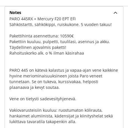
Notes
PARO 445RX + Mercury F20 EPT EFI
Sähköstartti, sähkökippi, ruiskukone. 5 vuoden takuu!
Pakettihinta asennettuna: 10590€
Pakettiin kuuluu, pulpetti, tuulilasi, asennus ja akku.
Täydellinen ajovalmis paketti!
Rahoituskorko alk. o % ilman käsirahaa
PARO 445 on kätevä kalastus ja vapaa-ajan vene kaikkine
hyvine meriominaisuuksineen joista Paro veneet
tunnetaan. Se on tukeva, kurssivakaa, helposti
plaanaava ja kevyt soutaa.
Vene on tietysti sadevesityhjenevä.
Vakiovarusteisiin kuuluu: ruostumaton kölirauta,
hankaimet alumiinista, kädensijat ja kiinityshelat sekä
lukittava tavaratila takapenkin alla.