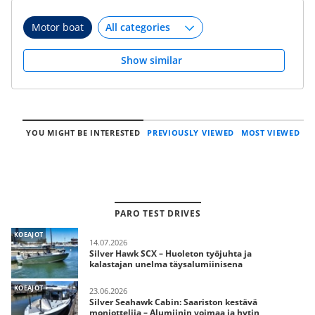
Motor boat
Show similar
YOU MIGHT BE INTERESTED
PREVIOUSLY VIEWED
MOST VIEWED
PARO TEST DRIVES
KOEAJOT
14.07.2026
Silver Hawk SCX – Huoleton työjuhta ja
kalastajan unelma täysalumiinisena
KOEAJOT
23.06.2026
Silver Seahawk Cabin: Saariston kestävä
moniottelija – Alumiinin voimaa ja hytin