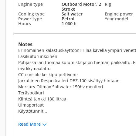
Engine type
Outboard Motor, 2
Rig
Stroke
Cooling type
Salt water
Engine power
Power type
Petrol
Year model
Hours
1 060 h
Notes
Erinomainen kalastuskäyttöön! Tilaa kävellä ympäri venet
Lasikuiturunkoinen
Pohjassa iän tuomaa kulumista ja on hieman paikkailtu. E
myrkkymaalattu
CC-console keskipulpettivene
Jarrullinen Respo traileri DBZ-100 sisältyy hintaan
Mercury Otimax Saltwater 150hv moottori
Teräspotkuri
Kiinteä tankki 180 litraa
Uimaportaat
Käyttötunnit...
Read More