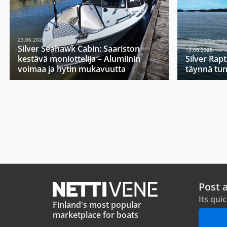
23.06.2026
Silver Seahawk Cabin: Saariston
13.08.2025
kestävä moniottelija – Alumiinin
Silver Rap
voimaa ja hytin mukavuutta
täynnä tu
Post 
Its qui
Finland's most popular
marketplace for boats