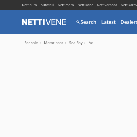
Nettiauto
Autotalli
Nettimoto
Nettikone
Nettivaraosa
Nettikara
Search
Latest
Dealer
For sale
Motor boat
Sea Ray
Ad