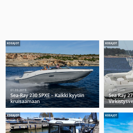
KOEAJOT
KOEAJOT
01.03.2019
01.09.2009
Sea-Ray 230 SPXE – Kaikki kyytiin
Sea Ray 27
kruisaamaan
Virkistysve
KOEAJOT
KOEAJOT