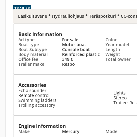
TRAILER
Lasikuituvene * Hydrauliohjaus * Teräspotkuri * CC-con
Basic information
Ad type
For sale
Color
Boat type
Motor boat
Year model
Boat Subtype
Console boat
Length
Body material
Reinforced plastic
Weight
Office fee
349 €
Total owner
Trailer make
Respo
Accessories
Echo sounder
Lights
Remote control
Stereo
Swimming ladders
Trailer: Re
Trolling accessory
Engine information
Make
Mercury
Model