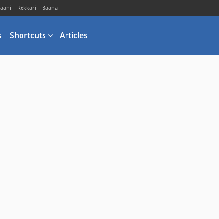
vaani
Rekkari
Baana
s
Shortcuts
Articles