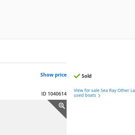
Show price
Sold
View for sale Sea Ray Other L
ID 1040614
used boats