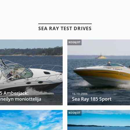
SEA RAY TEST DRIVES
KOEAJOT
5 Amberjack:
16.10.2006
neilyn moniottelija
Sea Ray 185 Sport
KOEAJOT