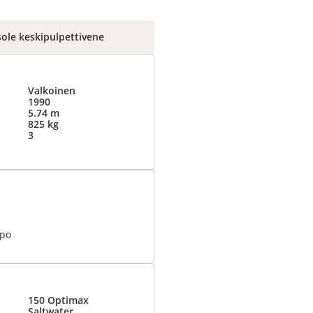
sole keskipulpettivene
Valkoinen
1990
5.74 m
825 kg
3
spo
150 Optimax
Saltwater