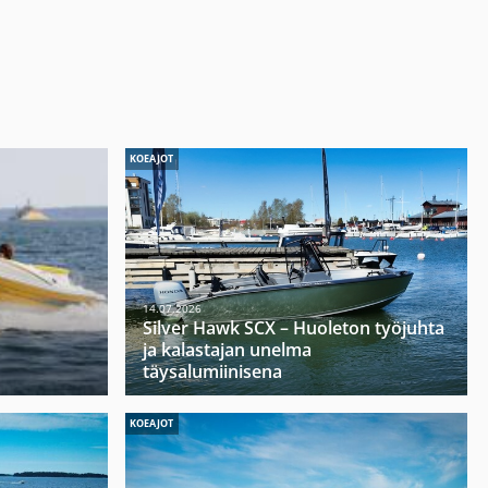
KOEAJOT
14.07.2026
Silver Hawk SCX – Huoleton työjuhta
ja kalastajan unelma
täysalumiinisena
KOEAJOT