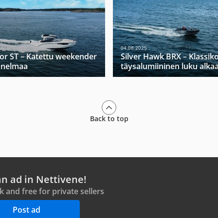
04.08.2025
tor ST – Katettu weekender
Silver Hawk BRX – Klassik
nnelmaa
täysalumiininen luku alka
Back to top
an ad in Nettivene!
ck and free for private sellers
Post ad