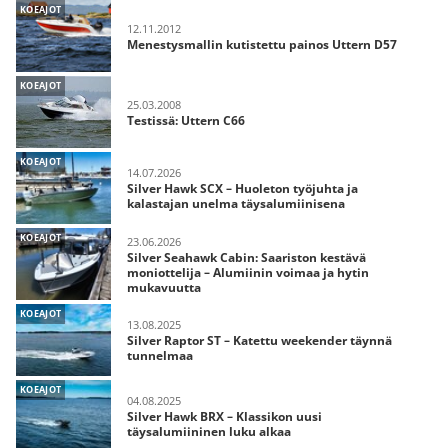
KOEAJOT
12.11.2012
Menestysmallin kutistettu painos Uttern D57
KOEAJOT
25.03.2008
Testissä: Uttern C66
KOEAJOT
14.07.2026
Silver Hawk SCX – Huoleton työjuhta ja
kalastajan unelma täysalumiinisena
KOEAJOT
23.06.2026
Silver Seahawk Cabin: Saariston kestävä
moniottelija – Alumiinin voimaa ja hytin
mukavuutta
KOEAJOT
13.08.2025
Silver Raptor ST – Katettu weekender täynnä
tunnelmaa
KOEAJOT
04.08.2025
Silver Hawk BRX – Klassikon uusi
täysalumiininen luku alkaa