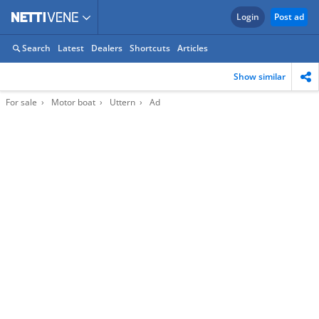
Login
Post ad
Search
Latest
Dealers
Shortcuts
Articles
Show similar
For sale
Motor boat
Uttern
Ad