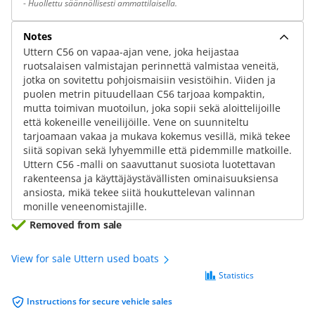
-
Huollettu säännöllisesti ammattilaisella.
Notes
Uttern C56 on vapaa-ajan vene, joka heijastaa
ruotsalaisen valmistajan perinnettä valmistaa veneitä,
jotka on sovitettu pohjoismaisiin vesistöihin. Viiden ja
puolen metrin pituudellaan C56 tarjoaa kompaktin,
mutta toimivan muotoilun, joka sopii sekä aloittelijoille
että kokeneille veneilijöille. Vene on suunniteltu
tarjoamaan vakaa ja mukava kokemus vesillä, mikä tekee
siitä sopivan sekä lyhyemmille että pidemmille matkoille.
Uttern C56 -malli on saavuttanut suosiota luotettavan
rakenteensa ja käyttäjäystävällisten ominaisuuksiensa
ansiosta, mikä tekee siitä houkuttelevan valinnan
monille veneenomistajille.
Removed from sale
View for sale Uttern used boats
Statistics
Instructions for secure vehicle sales