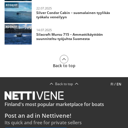
KOEAJOT
22.07.2025
Silver Condor Cabin – suomalainen tyylikäs
työkalu veneilyyn
KOEAJOT
14.07.2025
Silacraft Mursu 715 – Ammattikäyttöön
suunniteltu työjuhta Suomesta
Back to top
Back to top
FI
/
EN
Finland's most popular marketplace for boats
Post an ad in Nettivene!
Its quick and free for private sellers