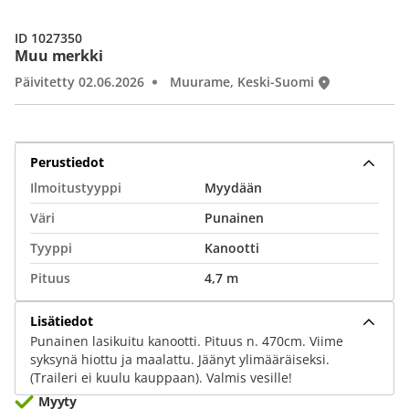
ID 1027350
Muu merkki
Päivitetty 02.06.2026
Muurame, Keski-Suomi
Perustiedot
Ilmoitustyyppi
Myydään
Väri
Punainen
Tyyppi
Kanootti
Pituus
4,7 m
Lisätiedot
Punainen lasikuitu kanootti. Pituus n. 470cm. Viime
syksynä hiottu ja maalattu. Jäänyt ylimääräiseksi.
(Traileri ei kuulu kauppaan). Valmis vesille!
Myyty