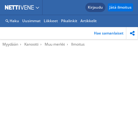
Kirjaudu
Jätä ilmoitus
Haku
Uusimmat
Liikkeet
Pikalinkit
Artikkelit
Hae samanlaiset
Myydään
Kanootti
Muu merkki
Ilmoitus