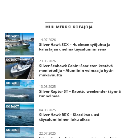
MUU MERKKI KOEAJOJA
KOEAJOT
14.07.2026
Silver Hawk SCX – Huoleton työjuhta ja
kalastajan unelma täysalumiinisena
KOEAJOT
23.06.2026
Silver Seahawk Cabin: Saariston kestävä
moniottelija – Alumiinin voimaa ja hytin
mukavuutta
KOEAJOT
13.08.2025
Silver Raptor ST – Katettu weekender täynnä
tunnelmaa
KOEAJOT
04.08.2025
Silver Hawk BRX – Klassikon uusi
täysalumiininen luku alkaa
KOEAJOT
22.07.2025