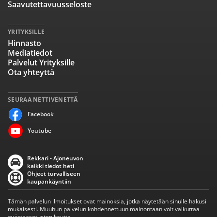
Saavutettavuusseloste
YRITYKSILLE
Hinnasto
Mediatiedot
Palvelut Yrityksille
Ota yhteyttä
SEURAA NETTIVENETTÄ
Facebook
Youtube
Rekkari - Ajoneuvon
kaikki tiedot heti
Ohjeet turvalliseen
kaupankäyntiin
Tämän palvelun ilmoitukset ovat mainoksia, jotka näytetään sinulle hakusi
mukaisesti. Muuhun palvelun kohdennettuun mainontaan voit vaikuttaa
evästeasetusten kautta.