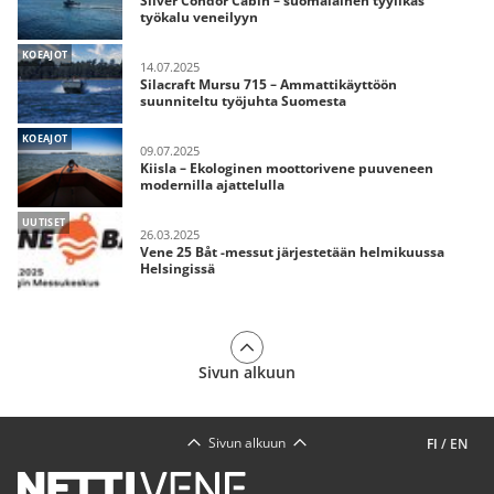
Silver Condor Cabin – suomalainen tyylikäs
työkalu veneilyyn
KOEAJOT
14.07.2025
Silacraft Mursu 715 – Ammattikäyttöön
suunniteltu työjuhta Suomesta
KOEAJOT
09.07.2025
Kiisla – Ekologinen moottorivene puuveneen
modernilla ajattelulla
UUTISET
26.03.2025
Vene 25 Båt -messut järjestetään helmikuussa
Helsingissä
Sivun alkuun
Sivun alkuun
FI
/
EN