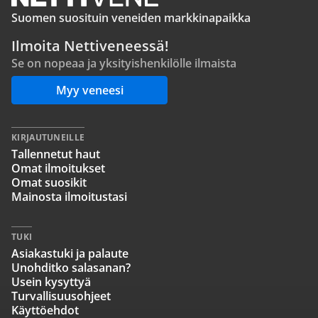
Suomen suosituin veneiden markkinapaikka
Ilmoita Nettiveneessä!
Se on nopeaa ja yksityishenkilölle ilmaista
Myy veneesi
KIRJAUTUNEILLE
Tallennetut haut
Omat ilmoitukset
Omat suosikit
Mainosta ilmoitustasi
TUKI
Asiakastuki ja palaute
Unohditko salasanan?
Usein kysyttyä
Turvallisuusohjeet
Käyttöehdot