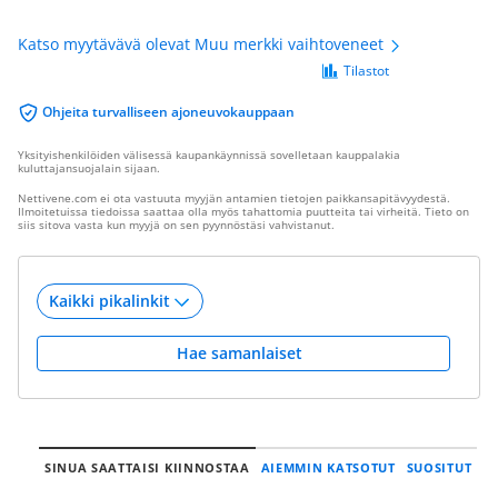
Katso myytävävä olevat Muu merkki vaihtoveneet
Tilastot
Ohjeita turvalliseen ajoneuvokauppaan
Yksityishenkilöiden välisessä kaupankäynnissä sovelletaan kauppalakia
kuluttajansuojalain sijaan.
Nettivene.com ei ota vastuuta myyjän antamien tietojen paikkansapitävyydestä.
Ilmoitetuissa tiedoissa saattaa olla myös tahattomia puutteita tai virheitä. Tieto on
siis sitova vasta kun myyjä on sen pyynnöstäsi vahvistanut.
Hae samanlaiset
SINUA SAATTAISI KIINNOSTAA
AIEMMIN KATSOTUT
SUOSITUT