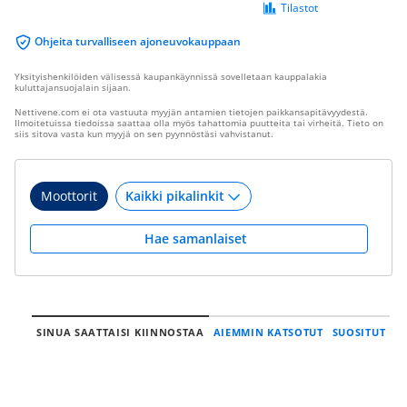
Tilastot
Ohjeita turvalliseen ajoneuvokauppaan
Yksityishenkilöiden välisessä kaupankäynnissä sovelletaan kauppalakia
kuluttajansuojalain sijaan.
Nettivene.com ei ota vastuuta myyjän antamien tietojen paikkansapitävyydestä.
Ilmoitetuissa tiedoissa saattaa olla myös tahattomia puutteita tai virheitä. Tieto on
siis sitova vasta kun myyjä on sen pyynnöstäsi vahvistanut.
Moottorit
Hae samanlaiset
SINUA SAATTAISI KIINNOSTAA
AIEMMIN KATSOTUT
SUOSITUT