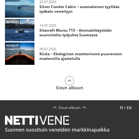
22.07.2025
Silver Condor Cabin – suomalainen tyylikäs
työkalu veneilyyn
KOEAJOT
14.07.2025
Silacraft Mursu 715 – Ammattikäyttöön
suunniteltu työjuhta Suomesta
KOEAJOT
09.07.2025
Kiisla – Ekologinen moottorivene puuveneen
modernilla ajattelulla
Sivun alkuun
Sivun alkuun
FI
/
EN
Suomen suosituin veneiden markkinapaikka