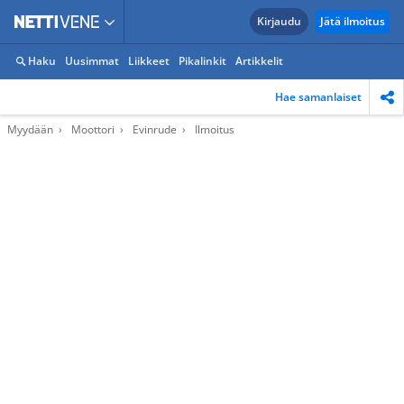
Kirjaudu
Jätä ilmoitus
Haku
Uusimmat
Liikkeet
Pikalinkit
Artikkelit
Hae samanlaiset
Myydään
Moottori
Evinrude
Ilmoitus