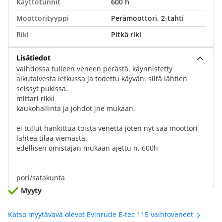
Käyttötunnit
600 h
Moottorityyppi
Perämoottori, 2-tahti
Riki
Pitkä riki
Lisätiedot
vaihdossa tulleen veneen perästä. käynnistetty
alkutalvesta letkussa ja todettu käyvän. siitä lähtien
seissyt pukissa.
mittari rikki
kaukohallinta ja johdot jne mukaan.
ei tullut hankittua toista venettä joten nyt saa moottori
lähteä tilaa viemästä.
edellisen omistajan mukaan ajettu n. 600h
pori/satakunta
Myyty
Katso myytävävä olevat Evinrude E-tec 115 vaihtoveneet