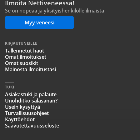
Ilmoita Nettiveneessä!
Se on nopeaa ja yksityishenkilölle ilmaista
Myy veneesi
KIRJAUTUNEILLE
Tallennetut haut
Omat ilmoitukset
Omat suosikit
Mainosta ilmoitustasi
TUKI
Asiakastuki ja palaute
Unohditko salasanan?
Usein kysyttyä
Turvallisuusohjeet
Käyttöehdot
Saavutettavuusseloste