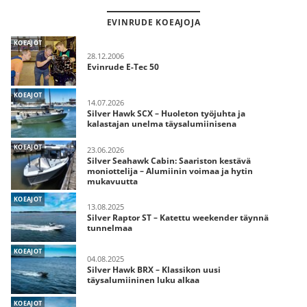
EVINRUDE KOEAJOJA
KOEAJOT
28.12.2006
Evinrude E-Tec 50
KOEAJOT
14.07.2026
Silver Hawk SCX – Huoleton työjuhta ja
kalastajan unelma täysalumiinisena
KOEAJOT
23.06.2026
Silver Seahawk Cabin: Saariston kestävä
moniottelija – Alumiinin voimaa ja hytin
mukavuutta
KOEAJOT
13.08.2025
Silver Raptor ST – Katettu weekender täynnä
tunnelmaa
KOEAJOT
04.08.2025
Silver Hawk BRX – Klassikon uusi
täysalumiininen luku alkaa
KOEAJOT