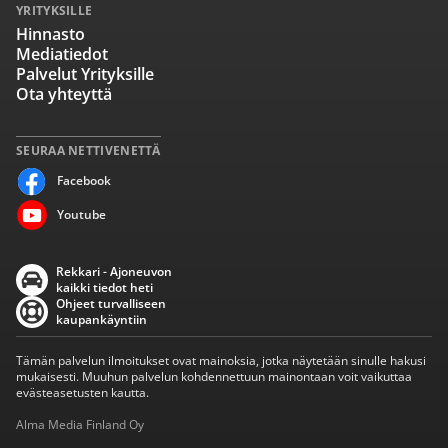
YRITYKSILLE
Hinnasto
Mediatiedot
Palvelut Yrityksille
Ota yhteyttä
SEURAA NETTIVENETTÄ
Facebook
Youtube
Rekkari - Ajoneuvon
kaikki tiedot heti
Ohjeet turvalliseen
kaupankäyntiin
Tämän palvelun ilmoitukset ovat mainoksia, jotka näytetään sinulle hakusi
mukaisesti. Muuhun palvelun kohdennettuun mainontaan voit vaikuttaa
evästeasetusten kautta.
Alma Media Finland Oy