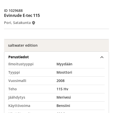
ID 1029688
Evinrude E-tec 115
Pori, Satakunta
saltwater edition
Perustiedot
Ilmoitustyyppi
Myydään
Tyyppi
Moottori
Vuosimalli
2008
Teho
115 Hv
Jäähdytys
Merivesi
Käyttövoima
Bensiini