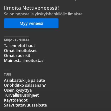
Ilmoita Nettiveneessä!
Se on nopeaa ja yksityishenkilölle ilmaista
Myy veneesi
KIRJAUTUNEILLE
Tallennetut haut
Omat ilmoitukset
Omat suosikit
Mainosta ilmoitustasi
TUKI
Asiakastuki ja palaute
Unohditko salasanan?
Usein kysyttyä
Turvallisuusohjeet
Käyttöehdot
Saavutettavuusseloste