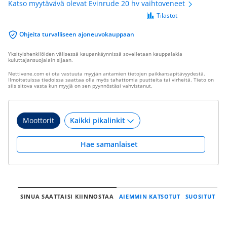
Katso myytävävä olevat Evinrude 20 hv vaihtoveneet
Tilastot
Ohjeita turvalliseen ajoneuvokauppaan
Yksityishenkilöiden välisessä kaupankäynnissä sovelletaan kauppalakia
kuluttajansuojalain sijaan.
Nettivene.com ei ota vastuuta myyjän antamien tietojen paikkansapitävyydestä.
Ilmoitetuissa tiedoissa saattaa olla myös tahattomia puutteita tai virheitä. Tieto on
siis sitova vasta kun myyjä on sen pyynnöstäsi vahvistanut.
Moottorit
Hae samanlaiset
SINUA SAATTAISI KIINNOSTAA
AIEMMIN KATSOTUT
SUOSITUT