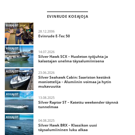
EVINRUDE KOEAJOJA
KOEAJOT
28.12.2006
Evinrude E-Tec 50
KOEAJOT
14.07.2026
Silver Hawk SCX – Huoleton työjuhta ja
kalastajan unelma täysalumiinisena
KOEAJOT
23.06.2026
Silver Seahawk Cabin: Saariston kestävä
moniottelija – Alumiinin voimaa ja hytin
mukavuutta
KOEAJOT
13.08.2025
Silver Raptor ST – Katettu weekender täynnä
tunnelmaa
KOEAJOT
04.08.2025
Silver Hawk BRX – Klassikon uusi
täysalumiininen luku alkaa