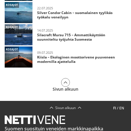
KOEAJOT
22.07.2025
Silver Condor Cabin – suomalainen tyylikäs
työkalu veneilyyn
KOEAJOT
14.07.2025
Silacraft Mursu 715 – Ammattikäyttöön
suunniteltu työjuhta Suomesta
KOEAJOT
09.07.2025
Kiisla – Ekologinen moottorivene puuveneen
modernilla ajattelulla
Sivun alkuun
Sivun alkuun
FI
/
EN
Suomen suosituin veneiden markkinapaikka