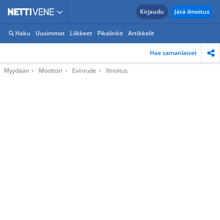
Kirjaudu
Jätä ilmoitus
Haku
Uusimmat
Liikkeet
Pikalinkit
Artikkelit
Hae samanlaiset
Myydään
Moottori
Evinrude
Ilmoitus