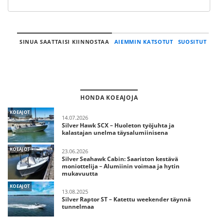
SINUA SAATTAISI KIINNOSTAA
AIEMMIN KATSOTUT
SUOSITUT
HONDA KOEAJOJA
KOEAJOT
14.07.2026
Silver Hawk SCX – Huoleton työjuhta ja
kalastajan unelma täysalumiinisena
KOEAJOT
23.06.2026
Silver Seahawk Cabin: Saariston kestävä
moniottelija – Alumiinin voimaa ja hytin
mukavuutta
KOEAJOT
13.08.2025
Silver Raptor ST – Katettu weekender täynnä
tunnelmaa