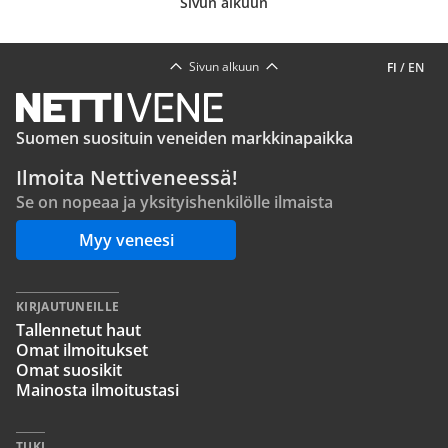
Sivun alkuun
Sivun alkuun
FI
/
EN
Suomen suosituin veneiden markkinapaikka
Ilmoita Nettiveneessä!
Se on nopeaa ja yksityishenkilölle ilmaista
Myy veneesi
KIRJAUTUNEILLE
Tallennetut haut
Omat ilmoitukset
Omat suosikit
Mainosta ilmoitustasi
TUKI