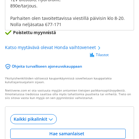
890e/tarjous.
Parhaiten olen tavoitettavissa viestillä päivisin klo 8-20.
Nolla neljäsataa 677-171
Poistettu myynnistä
Katso myytävävä olevat Honda vaihtoveneet
Tilastot
Ohjeita turvalliseen ajoneuvokauppaan
Yksityishenkilöiden välisessä kaupankäynnissä sovelletaan kauppalakia
kuluttajansuojalain sijaan.
Nettivene.com ei ota vastuuta myyjän antamien tietojen paikkansapitävyydestä.
Ilmoitetuissa tiedoissa saattaa olla myös tahattomia puutteita tai virheitä. Tieto on
siis sitova vasta kun myyjä on sen pyynnöstäsi vahvistanut.
Hae samanlaiset