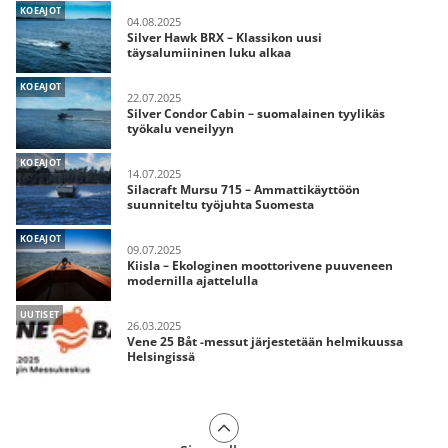
KOEAJOT
04.08.2025
Silver Hawk BRX – Klassikon uusi
täysalumiininen luku alkaa
KOEAJOT
22.07.2025
Silver Condor Cabin – suomalainen tyylikäs
työkalu veneilyyn
KOEAJOT
14.07.2025
Silacraft Mursu 715 – Ammattikäyttöön
suunniteltu työjuhta Suomesta
KOEAJOT
09.07.2025
Kiisla – Ekologinen moottorivene puuveneen
modernilla ajattelulla
UUTISET
26.03.2025
Vene 25 Båt -messut järjestetään helmikuussa
Helsingissä