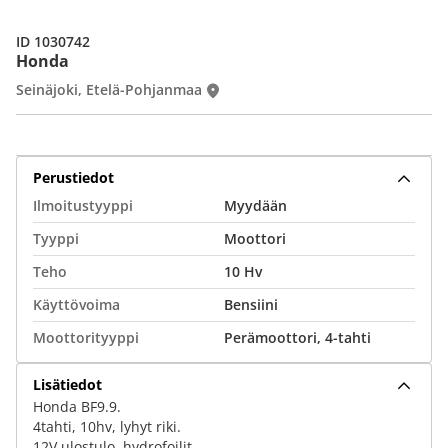
ID 1030742
Honda
Seinäjoki, Etelä-Pohjanmaa
Perustiedot
Ilmoitustyyppi
Myydään
Tyyppi
Moottori
Teho
10 Hv
Käyttövoima
Bensiini
Moottorityyppi
Perämoottori, 4-tahti
Lisätiedot
Honda BF9.9.
4tahti, 10hv, lyhyt riki.
12V ulostulo, hydrofoilit.