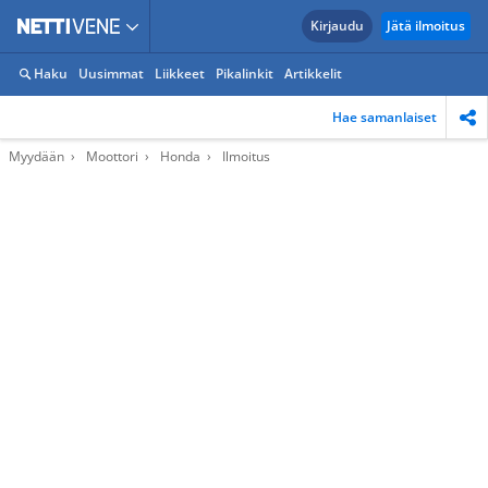
Kirjaudu
Jätä ilmoitus
Haku
Uusimmat
Liikkeet
Pikalinkit
Artikkelit
Hae samanlaiset
Myydään
Moottori
Honda
Ilmoitus