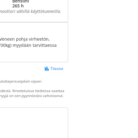
Bensiini
265 h
oottori vähillä käyttötunneilla.
Veneen pohja virheetön,
(2700kg) myydään tarvittaessa
Tilastot
luttajansuojalain sijaan.
destä. Ilmoitetuissa tiedoissa saattaa
n myyjä on sen pyynnöstäsi vahvistanut.