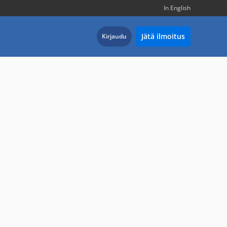
In English
Jätä ilmoitus
Kirjaudu