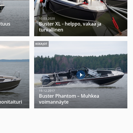
10.03.2020
utuus
Buster XL - helppo, vakaa ja
turvallinen
KOEAJOT
19.12.2017
Buster Phantom – Muhkea
onitaituri
voimannäyte