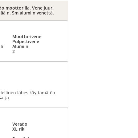
do moottorilla. Vene juuri
pää n. 5m alumiinivenettä.
Moottorivene
Pulpettivene
li
Alumiini
2
dellinen lähes käyttämätön
sarja
Verado
XL riki