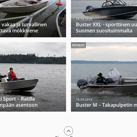
24.04.2020
 vakaa ja turvallinen
Buster XXL - sporttinen u
ttava mökkivene
Suomen suosituimmalta
KOEAJOT
 Sport – Ratilla
18.04.2018
mpään asentoon
Buster M – Takapulpetin m