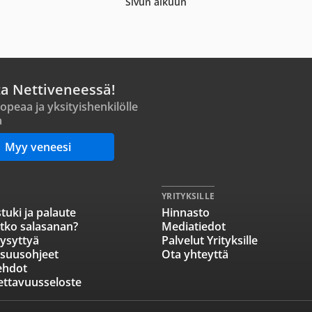
Sivun alkuun
ta Nettiveneessä!
opeaa ja yksityishenkilölle
a
Myy veneesi
YRITYKSILLE
tuki ja palaute
Hinnasto
tko salasanan?
Mediatiedot
ysyttyä
Palvelut Yrityksille
isuusohjeet
Ota yhteyttä
ehdot
ettavuusseloste