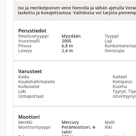
Iso ja merikelpoinen vene hienolla ja vähän ajetulla Vera
laskettu ja koeajettavissa. Vaihdossa voi tarjota pienem
Perustiedot
Ilmoitustyyppi
Myydään
Tyyppi
Vuosimalli
2005
Laji
Pituus
6,8 m
Runkomateriaa
Leveys
2,4 m
Omistajia
Varusteet
Kaiku
Kaiteet
Kaukohallintalaite
Kompassi
Kulkuvalot
Kuomu
Loki
Tyynyt: Täy
Uimaportaat
istuintyyny
Moottori
Merkki
Mercury
Malli
Moottorityyppi
Perämoottori, 4-
Riki
tahti