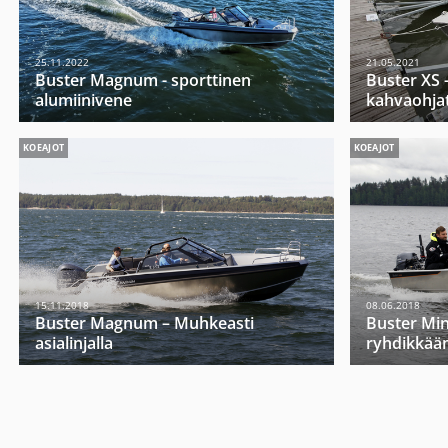
25.11.2022
21.05.2021
Buster Magnum - sporttinen
Buster XS -
alumiinivene
kahvaohja
KOEAJOT
KOEAJOT
15.11.2018
08.06.2018
Buster Magnum – Muhkeasti
Buster Mini
asialinjalla
ryhdikkää