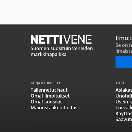
Ilmoi
Se on n
Suomen suosituin veneiden
ilmaist
markkinapaikka
KIRJAUTUNEILLE
TUKI
Tallennetut haut
Asiakas
Omat ilmoitukset
Unohdi
Omat suosikit
Usein k
Mainosta ilmoitustasi
Turvall
Käyttö
Saavut