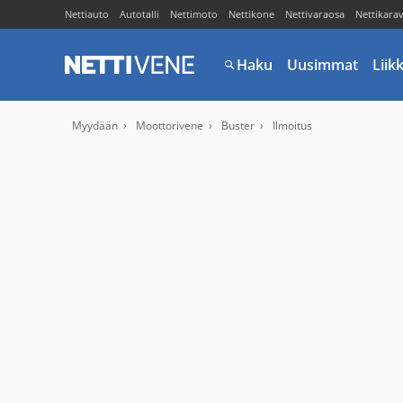
Nettiauto
Autotalli
Nettimoto
Nettikone
Nettivaraosa
Nettikara
Haku
Uusimmat
Liik
Myydään
Moottorivene
Buster
Ilmoitus