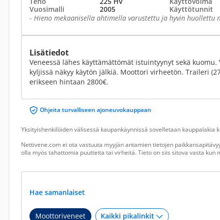
Teho
225 Hv
Käyttövoima
Vuosimalli
2005
Käyttötunnit
-
Hieno mekaanisella ahtimella varustettu ja hyvin huollettu m
Lisätiedot
Veneessä lähes käyttämättömät istuintyynyt sekä kuomu. 
kyljissä näkyy käytön jälkiä. Moottori virheetön. Traileri 
erikseen hintaan 2800€.
Ohjeita turvalliseen ajoneuvokauppaan
Yksityishenkilöiden välisessä kaupankäynnissä sovelletaan kauppalakia ku
Nettivene.com ei ota vastuuta myyjän antamien tietojen paikkansapitävyy
olla myös tahattomia puutteita tai virheitä. Tieto on siis sitova vasta ku
Hae samanlaiset
Moottoriveneet