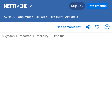
Kirjaudu
Jätä ilmoitus
Haku
Uusimmat
Liikkeet
Pikalinkit
Artikkelit
Hae samanlaiset
Myydään
Moottori
Mercury
Ilmoitus