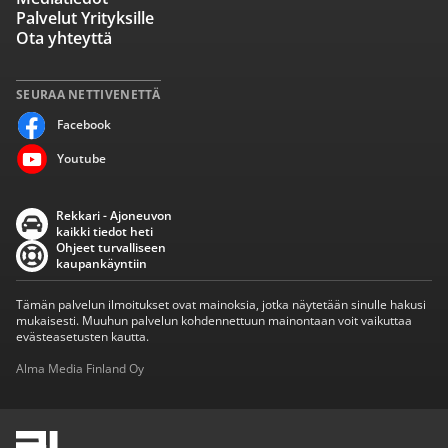
Palvelut Yrityksille
Ota yhteyttä
SEURAA NETTIVENETTÄ
Facebook
Youtube
Rekkari - Ajoneuvon
kaikki tiedot heti
Ohjeet turvalliseen
kaupankäyntiin
Tämän palvelun ilmoitukset ovat mainoksia, jotka näytetään sinulle hakusi
mukaisesti. Muuhun palvelun kohdennettuun mainontaan voit vaikuttaa
evästeasetusten kautta.
Alma Media Finland Oy