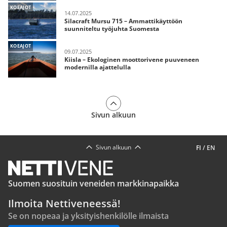
KOEAJOT
14.07.2025
Silacraft Mursu 715 – Ammattikäyttöön
suunniteltu työjuhta Suomesta
KOEAJOT
09.07.2025
Kiisla – Ekologinen moottorivene puuveneen
modernilla ajattelulla
Sivun alkuun
Sivun alkuun
FI
/
EN
Suomen suosituin veneiden markkinapaikka
Ilmoita Nettiveneessä!
Se on nopeaa ja yksityishenkilölle ilmaista