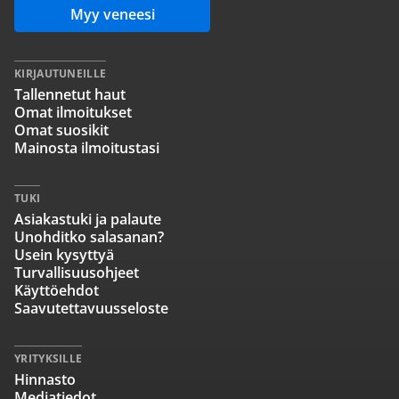
Myy veneesi
KIRJAUTUNEILLE
Tallennetut haut
Omat ilmoitukset
Omat suosikit
Mainosta ilmoitustasi
TUKI
Asiakastuki ja palaute
Unohditko salasanan?
Usein kysyttyä
Turvallisuusohjeet
Käyttöehdot
Saavutettavuusseloste
YRITYKSILLE
Hinnasto
Mediatiedot