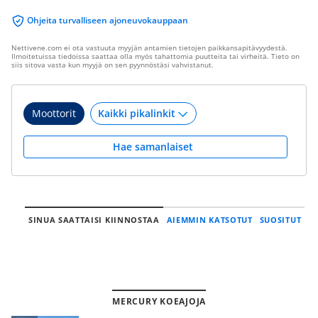
Ohjeita turvalliseen ajoneuvokauppaan
Nettivene.com ei ota vastuuta myyjän antamien tietojen paikkansapitävyydestä.
Ilmoitetuissa tiedoissa saattaa olla myös tahattomia puutteita tai virheitä. Tieto on
siis sitova vasta kun myyjä on sen pyynnöstäsi vahvistanut.
Moottorit
Hae samanlaiset
SINUA SAATTAISI KIINNOSTAA
AIEMMIN KATSOTUT
SUOSITUT
MERCURY KOEAJOJA