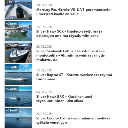
JUTUT
20.09.2018
Mercury FourStroke V6- & V8-perämoottorit –
Ilmeisesti koolla on väliä
KOEAJOT
14.07.2026
Silver Hawk SCX – Huoleton työjuhta ja
kalastajan unelma täysalumiinisena
KOEAJOT
23.06.2026
Silver Seahawk Cabin: Saariston kestävä
moniottelija – Alumiinin voimaa ja hytin
mukavuutta
KOEAJOT
13.08.2025
Silver Raptor ST – Katettu weekender täynnä
tunnelmaa
KOEAJOT
04.08.2025
Silver Hawk BRX – Klassikon uusi
täysalumiininen luku alkaa
KOEAJOT
22.07.2025
Silver Condor Cabin – suomalainen tyylikäs
työkalu veneilyyn