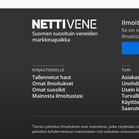
Ilmoi
Se on n
Suomen suosituin veneiden
ilmaist
markkinapaikka
KIRJAUTUNEILLE
TUKI
Tallennetut haut
Asiakas
Omat ilmoitukset
Unohdi
Omat suosikit
Usein k
Mainosta ilmoitustasi
Turvall
Käyttö
Saavut
Tämän palvelun ilmoitukset ovat mainoksia, jotka näytetään s
palvelun kohdennettuun mainontaan voit vaikuttaa evästeaset