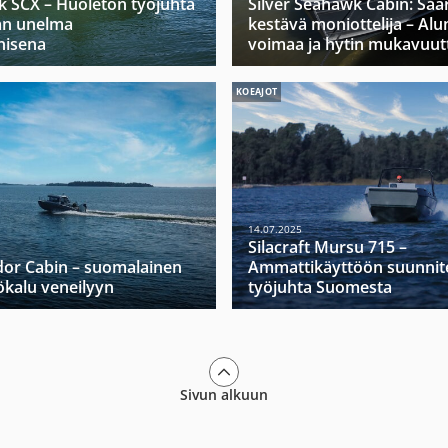
k SCX – Huoleton työjuhta
Silver Seahawk Cabin: Saa
jan unelma
kestävä moniottelija – Alu
nisena
voimaa ja hytin mukavuut
KOEAJOT
14.07.2025
Silacraft Mursu 715 –
dor Cabin – suomalainen
Ammattikäyttöön suunnit
yökalu veneilyyn
työjuhta Suomesta
Sivun alkuun