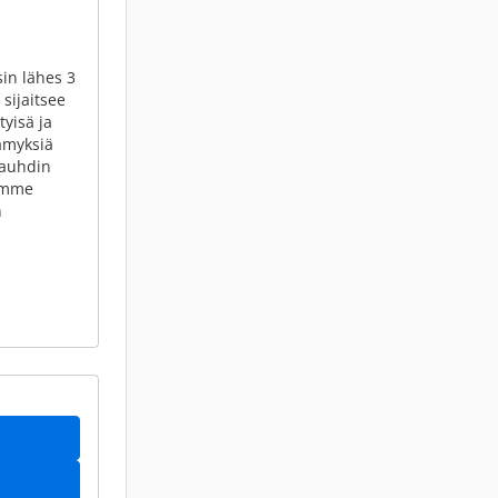
sin lähes 3
sijaitsee
tyisä ja
ämyksiä
vauhdin
tämme
n