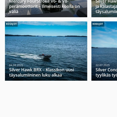
Mercury FourStroke V6- & V8-
Silver Haw
perämoottorit – Ilmeisesti koolla on
ja kalasta
väliä
täysalumii
KOEAJOT
KOEAJOT
04.08.2025
22.07.2025
Silver Hawk BRX – Klassikon uusi
Silver Con
täysalumiininen luku alkaa
tyylikäs t