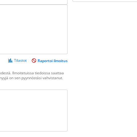
Tilastot
Raportoi ilmoitus
destä. Ilmoitetuissa tiedoissa saattaa
n myyjä on sen pyynnöstäsi vahvistanut.