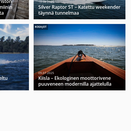
riston
13.08.2025
miinin
Silver Raptor ST – Katettu weekender
ta
täynnä tunnelmaa
KOEAJOT
09.07.2025
eltu
Kiisla – Ekologinen moottorivene
puuveneen modernilla ajattelulla