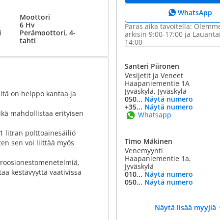
WhatsApp
Moottori
6 Hv
Paras aika tavoitella: Olemm
i
Perämoottori, 4-
arkisin 9:00-17:00 ja Lauanta
tahti
14:00
Santeri Piironen
Vesijetit ja Veneet
Haapaniementie 1A
Jyväskylä, Jyväskylä
itä on helppo kantaa ja
050...
Näytä numero
+35...
Näytä numero
ikä mahdollistaa erityisen
Whatsapp
 litran polttoainesäiliö
Timo Mäkinen
ten sen voi liittää myös
Venemyynti
Haapaniementie 1a,
orroosionestomenetelmiä,
Jyväskylä
taa kestävyyttä vaativissa
010...
Näytä numero
050...
Näytä numero
Näytä lisää myyjiä