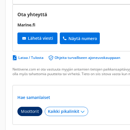
Ota yhteyttä
Marine.fi
Lähetä viesti
Näytä numero
Lataa / Tulosta
Ohjeita turvalliseen ajoneuvokauppaan
Nettivene.com ei ota vastuuta myyjän antamien tietojen paikkansapitävyy
olla myös tahattomia puutteita tai virheitä. Tieto on siis sitova vasta ku
Hae samanlaiset
Moottorit