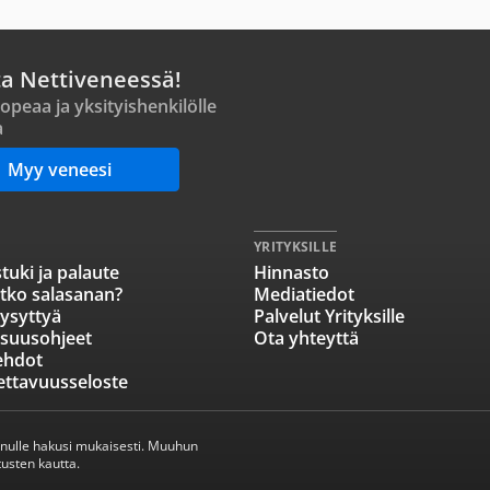
ta Nettiveneessä!
opeaa ja yksityishenkilölle
a
Myy veneesi
YRITYKSILLE
tuki ja palaute
Hinnasto
tko salasanan?
Mediatiedot
ysyttyä
Palvelut Yrityksille
isuusohjeet
Ota yhteyttä
ehdot
ettavuusseloste
inulle hakusi mukaisesti. Muuhun
usten kautta.