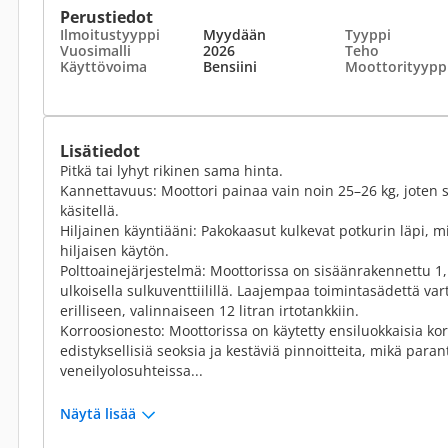
Perustiedot
Ilmoitustyyppi
Myydään
Tyyppi
Vuosimalli
2026
Teho
Käyttövoima
Bensiini
Moottorityypp
Lisätiedot
Pitkä tai lyhyt rikinen sama hinta.
Kannettavuus: Moottori painaa vain noin 25–26 kg, joten s
käsitellä.
Hiljainen käyntiääni: Pakokaasut kulkevat potkurin läpi, m
hiljaisen käytön.
Polttoainejärjestelmä: Moottorissa on sisäänrakennettu 1,1
ulkoisella sulkuventtiilillä. Laajempaa toimintasädettä var
erilliseen, valinnaiseen 12 litran irtotankkiin.
Korroosionesto: Moottorissa on käytetty ensiluokkaisia k
edistyksellisiä seoksia ja kestäviä pinnoitteita, mikä paran
veneilyolosuhteissa...
Näytä lisää