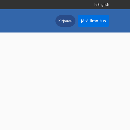
In English
Jätä ilmoitus
Kirjaudu