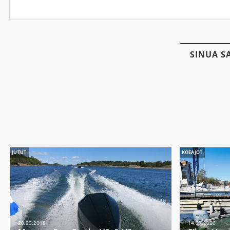
SINUA S
JUTUT
KOEAJOT
20.09.2018
14.07.2026