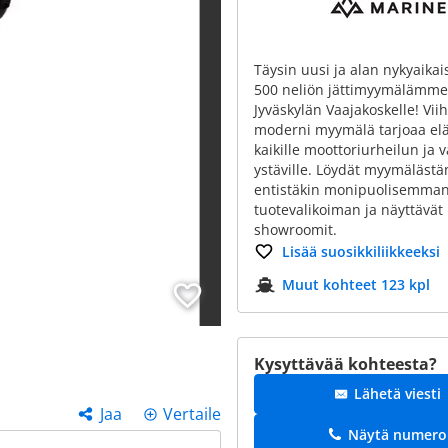
Täysin uusi ja alan nykyaikai
500 neliön jättimyymälämme 
Jyväskylän Vaajakoskelle! Viih
moderni myymälä tarjoaa el
kaikille moottoriurheilun ja 
ystäville. Löydät myymäläs
entistäkin monipuolisemma
tuotevalikoiman ja näyttävät
showroomit.
Lisää suosikkiliikkeeksi
Muut kohteet 123 kpl
Kysyttävää kohteesta?
Lähetä viesti
Jaa
Vertaile
Näytä numero