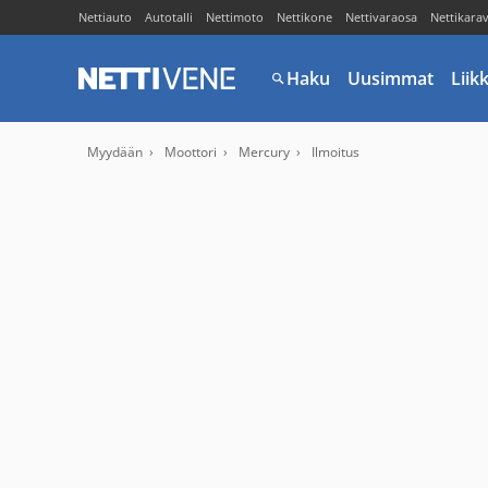
Nettiauto
Autotalli
Nettimoto
Nettikone
Nettivaraosa
Nettikara
Haku
Uusimmat
Liik
Myydään
Moottori
Mercury
Ilmoitus