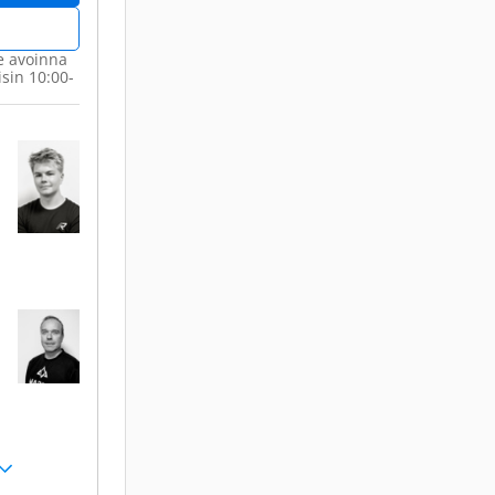
e avoinna
isin 10:00-