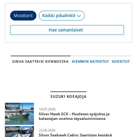
Moottorit
Hae samanlaiset
SINUA SAATTAISI KIINNOSTAA
AIEMMIN KATSOTUT
SUOSITUT
SUZUKI KOEAJOJA
KOEAJOT
14.07.2026
Silver Hawk SCX – Huoleton työjuhta ja
kalastajan unelma täysalumiinisena
KOEAJOT
23.06.2026
Silver Seahawk Cabin: Saariston kestävä