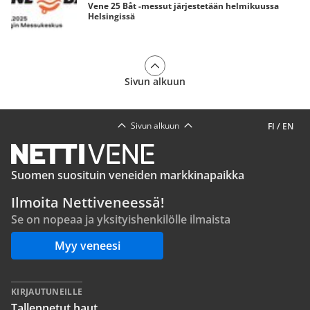
Vene 25 Båt -messut järjestetään helmikuussa
Helsingissä
Sivun alkuun
Sivun alkuun
FI
/
EN
Suomen suosituin veneiden markkinapaikka
Ilmoita Nettiveneessä!
Se on nopeaa ja yksityishenkilölle ilmaista
Myy veneesi
KIRJAUTUNEILLE
Tallennetut haut