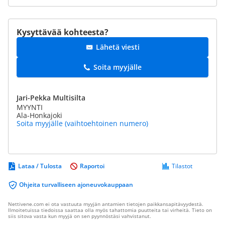
Kysyttävää kohteesta?
Lähetä viesti
Soita myyjälle
Jari-Pekka Multisilta
MYYNTI
Ala-Honkajoki
Soita myyjälle (vaihtoehtoinen numero)
Lataa / Tulosta
Raportoi
Tilastot
Ohjeita turvalliseen ajoneuvokauppaan
Nettivene.com ei ota vastuuta myyjän antamien tietojen paikkansapitävyydestä.
Ilmoitetuissa tiedoissa saattaa olla myös tahattomia puutteita tai virheitä. Tieto on
siis sitova vasta kun myyjä on sen pyynnöstäsi vahvistanut.