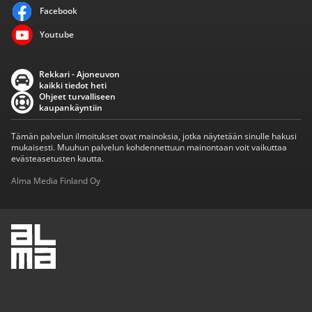
Facebook
Youtube
Rekkari - Ajoneuvon
kaikki tiedot heti
Ohjeet turvalliseen
kaupankäyntiin
Tämän palvelun ilmoitukset ovat mainoksia, jotka näytetään sinulle hakusi
mukaisesti. Muuhun palvelun kohdennettuun mainontaan voit vaikuttaa
evästeasetusten kautta.
Alma Media Finland Oy