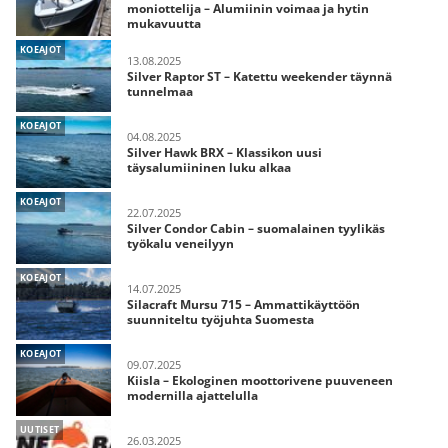
moniottelija – Alumiinin voimaa ja hytin
mukavuutta
KOEAJOT
13.08.2025
Silver Raptor ST – Katettu weekender täynnä
tunnelmaa
KOEAJOT
04.08.2025
Silver Hawk BRX – Klassikon uusi
täysalumiininen luku alkaa
KOEAJOT
22.07.2025
Silver Condor Cabin – suomalainen tyylikäs
työkalu veneilyyn
KOEAJOT
14.07.2025
Silacraft Mursu 715 – Ammattikäyttöön
suunniteltu työjuhta Suomesta
KOEAJOT
09.07.2025
Kiisla – Ekologinen moottorivene puuveneen
modernilla ajattelulla
UUTISET
26.03.2025