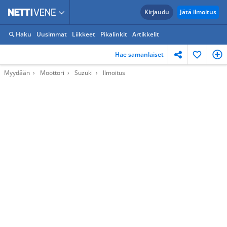
Kirjaudu
Jätä ilmoitus
Haku
Uusimmat
Liikkeet
Pikalinkit
Artikkelit
Hae samanlaiset
Myydään
Moottori
Suzuki
Ilmoitus