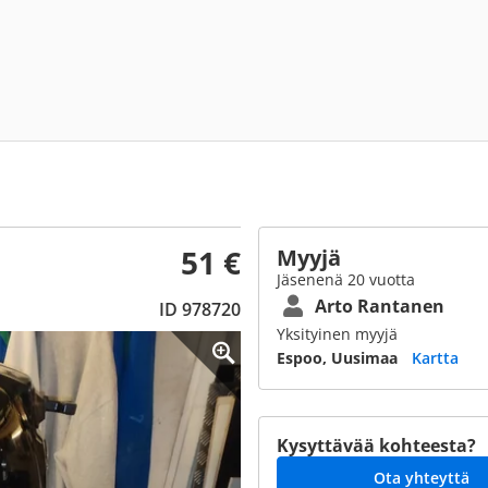
51 €
Myyjä
Jäsenenä 20 vuotta
Arto Rantanen
ID 978720
Yksityinen myyjä
Espoo, Uusimaa
Kartta
Kysyttävää kohteesta?
Ota yhteyttä