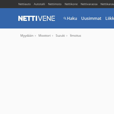
Nettiauto
Autotalli
Nettimoto
Nettikone
Nettivaraosa
Nettikara
Haku
Uusimmat
Liik
Myydään
Moottori
Suzuki
Ilmoitus