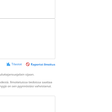
Tilastot
Raportoi ilmoitus
luttajansuojalain sijaan.
destä. Ilmoitetuissa tiedoissa saattaa
n myyjä on sen pyynnöstäsi vahvistanut.