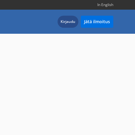
In English
Jätä ilmoitus
Kirjaudu