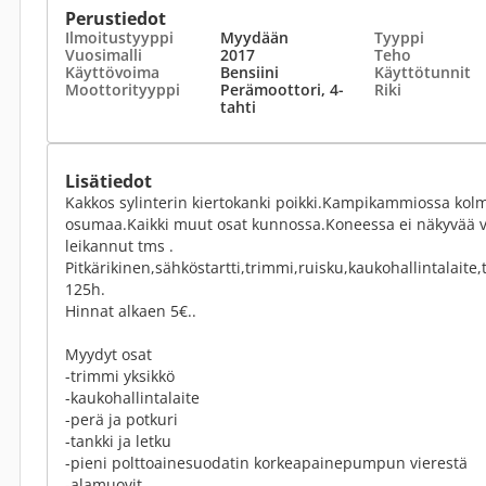
Perustiedot
Ilmoitustyyppi
Myydään
Tyyppi
Vuosimalli
2017
Teho
Käyttövoima
Bensiini
Käyttötunnit
Moottorityyppi
Perämoottori, 4-
Riki
tahti
Lisätiedot
Kakkos sylinterin kiertokanki poikki.Kampikammiossa kol
osumaa.Kaikki muut osat kunnossa.Koneessa ei näkyvää va
leikannut tms .
Pitkärikinen,sähköstartti,trimmi,ruisku,kaukohallintalaite,
125h.
Hinnat alkaen 5€..
Myydyt osat
-trimmi yksikkö
-kaukohallintalaite
-perä ja potkuri
-tankki ja letku
-pieni polttoainesuodatin korkeapainepumpun vierestä
-alamuovit