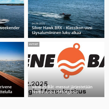
04.08.2025
u weekender
Silver Hawk BRX – Klassikon uusi
täysalumiininen luku alkaa
UUTISET
26.03.2025
orivene
Vene 25 Båt -messut järjestetään
telulla
helmikuussa Helsingissä