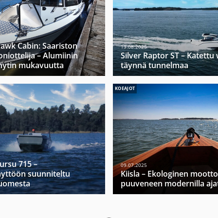
hawk Cabin: Saariston
13.08.2025
niottelija – Alumiinin
Silver Raptor ST – Katett
hytin mukavuutta
täynnä tunnelmaa
KOEAJOT
Mursu 715 –
09.07.2025
yttöön suunniteltu
Kiisla – Ekologinen moott
Suomesta
puuveneen modernilla ajat