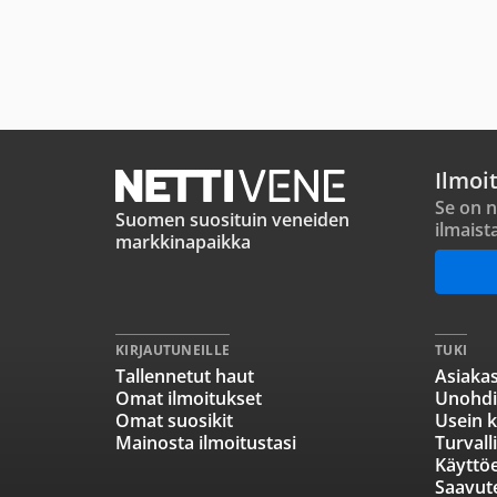
Ilmoi
Se on n
Suomen suosituin veneiden
ilmaist
markkinapaikka
KIRJAUTUNEILLE
TUKI
Tallennetut haut
Asiakas
Omat ilmoitukset
Unohdi
Omat suosikit
Usein k
Mainosta ilmoitustasi
Turvall
Käyttö
Saavut