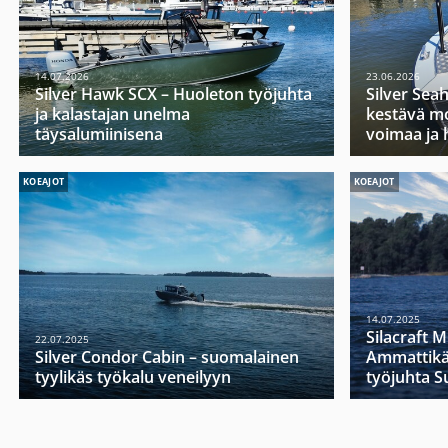
14.07.2026
23.06.2026
Silver Hawk SCX – Huoleton työjuhta
Silver Sea
ja kalastajan unelma
kestävä mo
täysalumiinisena
voimaa ja 
KOEAJOT
KOEAJOT
14.07.2025
Silacraft 
22.07.2025
Silver Condor Cabin – suomalainen
Ammattikä
tyylikäs työkalu veneilyyn
työjuhta 