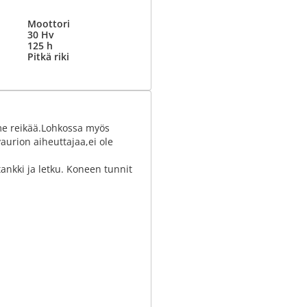
Moottori
30 Hv
125 h
Pitkä riki
me reikää.Lohkossa myös
urion aiheuttajaa,ei ole
tankki ja letku. Koneen tunnit