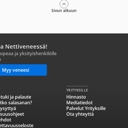
Sivun alkuun
ta Nettiveneessä!
opeaa ja yksityishenkilölle
a
Myy veneesi
YRITYKSILLE
tuki ja palaute
Hinnasto
tko salasanan?
Mediatiedot
ysyttyä
Palvelut Yrityksille
isuusohjeet
Ota yhteyttä
ehdot
ettavuusseloste