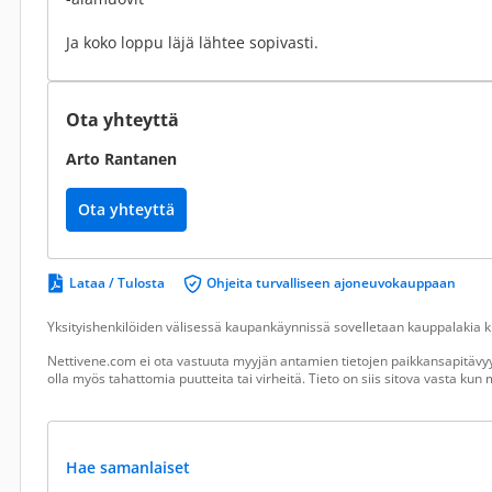
Ja koko loppu läjä lähtee sopivasti.
Ota yhteyttä
Arto Rantanen
Ota yhteyttä
Lataa / Tulosta
Ohjeita turvalliseen ajoneuvokauppaan
Yksityishenkilöiden välisessä kaupankäynnissä sovelletaan kauppalakia ku
Nettivene.com ei ota vastuuta myyjän antamien tietojen paikkansapitävyy
olla myös tahattomia puutteita tai virheitä. Tieto on siis sitova vasta ku
Hae samanlaiset