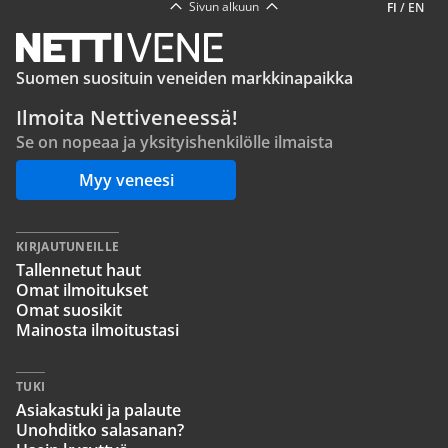
Sivun alkuun
FI
/
EN
Suomen suosituin veneiden markkinapaikka
Ilmoita Nettiveneessä!
Se on nopeaa ja yksityishenkilölle ilmaista
Myy veneesi
KIRJAUTUNEILLE
Tallennetut haut
Omat ilmoitukset
Omat suosikit
Mainosta ilmoitustasi
TUKI
Asiakastuki ja palaute
Unohditko salasanan?