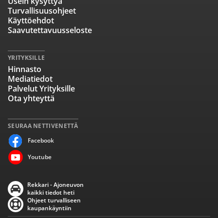
Usein kysyttyä
Turvallisuusohjeet
Käyttöehdot
Saavutettavuusseloste
YRITYKSILLE
Hinnasto
Mediatiedot
Palvelut Yrityksille
Ota yhteyttä
SEURAA NETTIVENETTÄ
Facebook
Youtube
Rekkari - Ajoneuvon
kaikki tiedot heti
Ohjeet turvalliseen
kaupankäyntiin