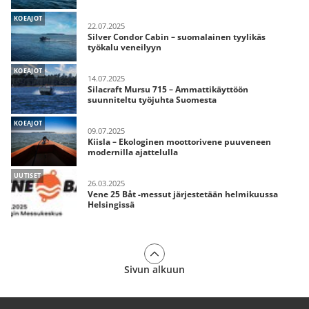
KOEAJOT
22.07.2025
Silver Condor Cabin – suomalainen tyylikäs
työkalu veneilyyn
KOEAJOT
14.07.2025
Silacraft Mursu 715 – Ammattikäyttöön
suunniteltu työjuhta Suomesta
KOEAJOT
09.07.2025
Kiisla – Ekologinen moottorivene puuveneen
modernilla ajattelulla
UUTISET
26.03.2025
Vene 25 Båt -messut järjestetään helmikuussa
Helsingissä
Sivun alkuun