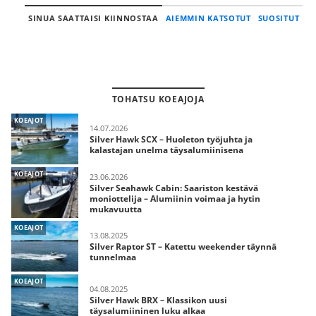
SINUA SAATTAISI KIINNOSTAA
AIEMMIN KATSOTUT
SUOSITUT
TOHATSU KOEAJOJA
KOEAJOT
14.07.2026
Silver Hawk SCX – Huoleton työjuhta ja
kalastajan unelma täysalumiinisena
KOEAJOT
23.06.2026
Silver Seahawk Cabin: Saariston kestävä
moniottelija – Alumiinin voimaa ja hytin
mukavuutta
KOEAJOT
13.08.2025
Silver Raptor ST – Katettu weekender täynnä
tunnelmaa
KOEAJOT
04.08.2025
Silver Hawk BRX – Klassikon uusi
täysalumiininen luku alkaa