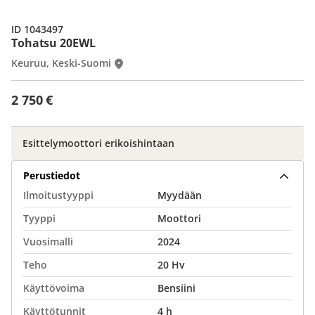
ID 1043497
Tohatsu 20EWL
Keuruu, Keski-Suomi
2 750 €
Esittelymoottori erikoishintaan
Perustiedot
Ilmoitustyyppi
Myydään
Tyyppi
Moottori
Vuosimalli
2024
Teho
20 Hv
Käyttövoima
Bensiini
Käyttötunnit
4 h