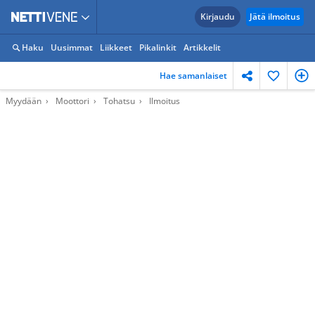
Kirjaudu
Jätä ilmoitus
Haku
Uusimmat
Liikkeet
Pikalinkit
Artikkelit
Hae samanlaiset
Myydään
Moottori
Tohatsu
Ilmoitus