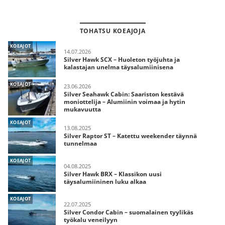
TOHATSU KOEAJOJA
KOEAJOT
14.07.2026
Silver Hawk SCX – Huoleton työjuhta ja
kalastajan unelma täysalumiinisena
KOEAJOT
23.06.2026
Silver Seahawk Cabin: Saariston kestävä
moniottelija – Alumiinin voimaa ja hytin
mukavuutta
KOEAJOT
13.08.2025
Silver Raptor ST – Katettu weekender täynnä
tunnelmaa
KOEAJOT
04.08.2025
Silver Hawk BRX – Klassikon uusi
täysalumiininen luku alkaa
KOEAJOT
22.07.2025
Silver Condor Cabin – suomalainen tyylikäs
työkalu veneilyyn