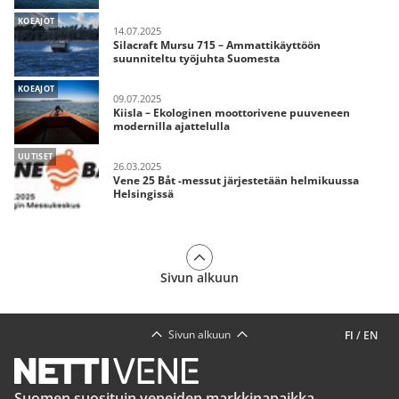
KOEAJOT
14.07.2025
Silacraft Mursu 715 – Ammattikäyttöön
suunniteltu työjuhta Suomesta
KOEAJOT
09.07.2025
Kiisla – Ekologinen moottorivene puuveneen
modernilla ajattelulla
UUTISET
26.03.2025
Vene 25 Båt -messut järjestetään helmikuussa
Helsingissä
Sivun alkuun
Sivun alkuun
FI
/
EN
Suomen suosituin veneiden markkinapaikka