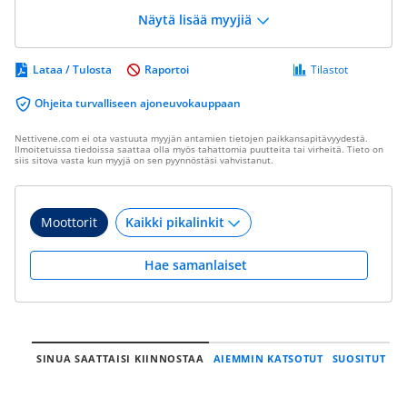
Näytä lisää myyjiä
Lataa / Tulosta
Raportoi
Tilastot
Ohjeita turvalliseen ajoneuvokauppaan
Nettivene.com ei ota vastuuta myyjän antamien tietojen paikkansapitävyydestä.
Ilmoitetuissa tiedoissa saattaa olla myös tahattomia puutteita tai virheitä. Tieto on
siis sitova vasta kun myyjä on sen pyynnöstäsi vahvistanut.
Moottorit
Hae samanlaiset
SINUA SAATTAISI KIINNOSTAA
AIEMMIN KATSOTUT
SUOSITUT