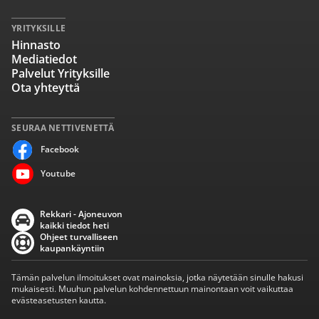
YRITYKSILLE
Hinnasto
Mediatiedot
Palvelut Yrityksille
Ota yhteyttä
SEURAA NETTIVENETTÄ
Facebook
Youtube
Rekkari - Ajoneuvon
kaikki tiedot heti
Ohjeet turvalliseen
kaupankäyntiin
Tämän palvelun ilmoitukset ovat mainoksia, jotka näytetään sinulle hakusi
mukaisesti. Muuhun palvelun kohdennettuun mainontaan voit vaikuttaa
evästeasetusten kautta.