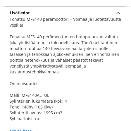
Lisätiedot
Tohatsu MFS140 perämoottori – Voimaa ja luotettavuutta
vesillä!
Tohatsu MFS140 perämoottori on huippuluokan valinta,
joka yhdistää teho ja taloudellisuus. Tämä nelitahtinen
moottori tuottaa 140 hevosvoimaa, tarjoten sinulle
tasaisen ja tehokkaan ajokokemuksen. Sen erinomainen
polttoainetehokkuus ja vähäiset päästöt tekevät
veneilystä ympäristöystävällisempää ja
kustannustehokkaampaa.
Ominaisuudet:
Malli: MFS140AETUL
Sylinterien lukumäärä (kpl): 4
Teho: 140hv (103,0kw)
Sylinteritilavuus: 1995 cm3
Syl. halkaisija x...