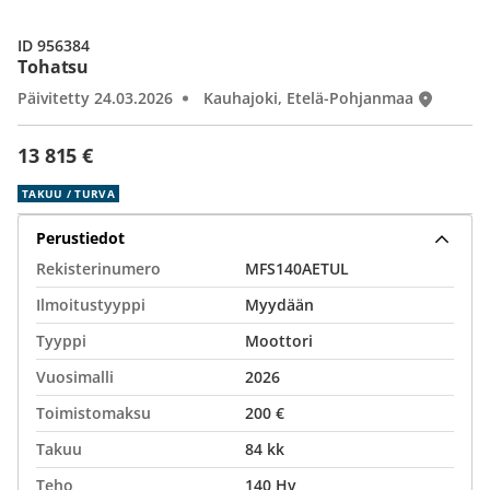
ID 956384
Tohatsu
Päivitetty 24.03.2026
Kauhajoki, Etelä-Pohjanmaa
13 815 €
TAKUU / TURVA
Perustiedot
Rekisterinumero
MFS140AETUL
Ilmoitustyyppi
Myydään
Tyyppi
Moottori
Vuosimalli
2026
Toimistomaksu
200 €
Takuu
84 kk
Teho
140 Hv