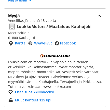
Näytä lisää
Myyjä
Veneliike, Jäsenenä 18 vuotta
LoukkoMotors / Maatalous Kauhajoki
Moottoritie 2
61800 Kauhajoki
Kartta
Www-sivut
Facebook
Loukko.com on moottori- ja vapaa-ajan laitteiden
erikoisliike. Valikoimastamme löydät moottoripyörät,
mopot, mönkijät, moottorikelkat, vesijetit sekä varaosat,
tarvikkeet ja ajovarusteet. Palvelemme verkossa ja
myymälöissämme Kauhajoella, Tervajoella ja Pirkkalassa.
Tutustu valikoimaan: www.loukko.com
Lisää suosikkiliikkeeksi
Muut kohteet 125 kpl