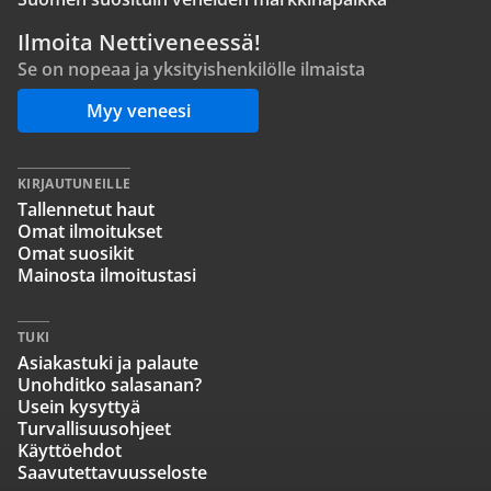
Ilmoita Nettiveneessä!
Se on nopeaa ja yksityishenkilölle ilmaista
Myy veneesi
KIRJAUTUNEILLE
Tallennetut haut
Omat ilmoitukset
Omat suosikit
Mainosta ilmoitustasi
TUKI
Asiakastuki ja palaute
Unohditko salasanan?
Usein kysyttyä
Turvallisuusohjeet
Käyttöehdot
Saavutettavuusseloste