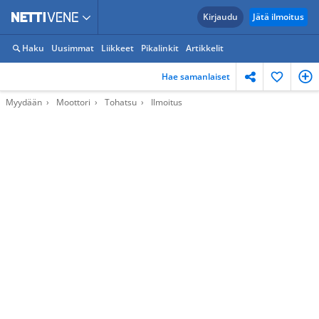
Kirjaudu
Jätä ilmoitus
Haku
Uusimmat
Liikkeet
Pikalinkit
Artikkelit
Hae samanlaiset
Myydään
Moottori
Tohatsu
Ilmoitus