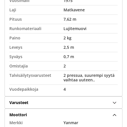
Vuosimalli
1975
Laji
Matkavene
Pituus
7,62 m
Runkomateriaali
Lujitemuovi
Paino
2 kg
Leveys
2,5 m
Syväys
0,7 m
Omistajia
2
Talvisäilytysvarusteet
2 pressua, suurempi syytä
vaihtaa uuteen..
Vuodepaikkoja
4
Varusteet
Moottori
Merkki
Yanmar