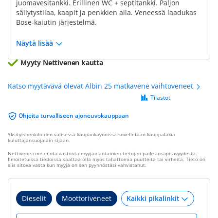
juomavesitankki. Erillinen WC + septitankki. Paljon
säilytystilaa, kaapit ja penkkien alla. Veneessä laadukas
Bose-kaiutin järjestelmä.
Näytä lisää
Myyty Nettivenen kautta
Katso myytävävä olevat Albin 25 matkavene vaihtoveneet
Tilastot
Ohjeita turvalliseen ajoneuvokauppaan
Yksityishenkilöiden välisessä kaupankäynnissä sovelletaan kauppalakia
kuluttajansuojalain sijaan.
Nettivene.com ei ota vastuuta myyjän antamien tietojen paikkansapitävyydestä.
Ilmoitetuissa tiedoissa saattaa olla myös tahattomia puutteita tai virheitä. Tieto on
siis sitova vasta kun myyjä on sen pyynnöstäsi vahvistanut.
Dieselit
Moottoriveneet