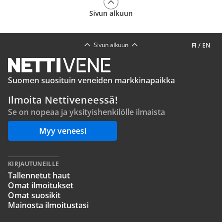
Sivun alkuun
Sivun alkuun
FI
/
EN
Suomen suosituin veneiden markkinapaikka
Ilmoita Nettiveneessä!
Se on nopeaa ja yksityishenkilölle ilmaista
Myy veneesi
KIRJAUTUNEILLE
Tallennetut haut
Omat ilmoitukset
Omat suosikit
Mainosta ilmoitustasi