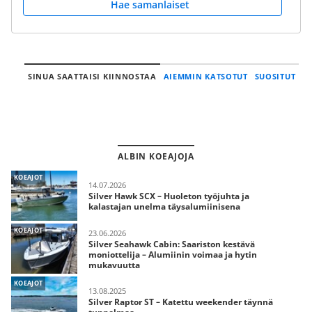
Hae samanlaiset
SINUA SAATTAISI KIINNOSTAA
AIEMMIN KATSOTUT
SUOSITUT
ALBIN KOEAJOJA
KOEAJOT
14.07.2026
Silver Hawk SCX – Huoleton työjuhta ja
kalastajan unelma täysalumiinisena
KOEAJOT
23.06.2026
Silver Seahawk Cabin: Saariston kestävä
moniottelija – Alumiinin voimaa ja hytin
mukavuutta
KOEAJOT
13.08.2025
Silver Raptor ST – Katettu weekender täynnä