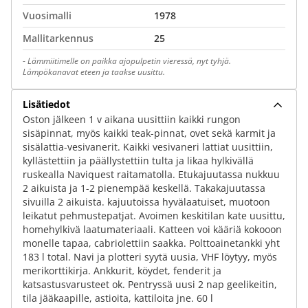
Vuosimalli
1978
Mallitarkennus
25
-
Lämmiitimelle on paikka ajopulpetin vieressä, nyt tyhjä.
Lämpökanavat eteen ja taakse uusittu.
Lisätiedot
Oston jälkeen 1 v aikana uusittiin kaikki rungon
sisäpinnat, myös kaikki teak-pinnat, ovet sekä karmit ja
sisälattia-vesivanerit. Kaikki vesivaneri lattiat uusittiin,
kyllästettiin ja päällystettiin tulta ja likaa hylkivällä
ruskealla Naviquest raitamatolla. Etukajuutassa nukkuu
2 aikuista ja 1-2 pienempää keskellä. Takakajuutassa
sivuilla 2 aikuista. kajuutoissa hyvälaatuiset, muotoon
leikatut pehmustepatjat. Avoimen keskitilan kate uusittu,
homehylkivä laatumateriaali. Katteen voi kääriä kokooon
monelle tapaa, cabriolettiin saakka. Polttoainetankki yht
183 l total. Navi ja plotteri syytä uusia, VHF löytyy, myös
merikorttikirja. Ankkurit, köydet, fenderit ja
katsastusvarusteet ok. Pentryssä uusi 2 nap geelikeitin,
tila jääkaapille, astioita, kattiloita jne. 60 l