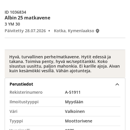
ID 1036834
Albin 25 matkavene
3 YM 30
Päivitetty 28.07.2026
Kotka, Kymenlaakso
Hyvä, turvallinen perhe/matkavene. Hytit edessä ja
takana. Toimiva penty, hyvä wc/septitankki. Koko
sisustus uusittu, paljon mahonkia. Ei karille ajoja. Aivan
kuin kesämökki vesillä. Vähän ajotunteja.
Perustiedot
Rekisterinumero
A-51911
Ilmoitustyyppi
Myydään
Väri
Valkoinen
Tyyppi
Moottorivene