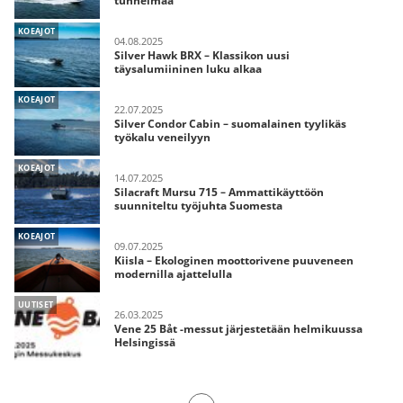
tunnelmaa
KOEAJOT
04.08.2025
Silver Hawk BRX – Klassikon uusi
täysalumiininen luku alkaa
KOEAJOT
22.07.2025
Silver Condor Cabin – suomalainen tyylikäs
työkalu veneilyyn
KOEAJOT
14.07.2025
Silacraft Mursu 715 – Ammattikäyttöön
suunniteltu työjuhta Suomesta
KOEAJOT
09.07.2025
Kiisla – Ekologinen moottorivene puuveneen
modernilla ajattelulla
UUTISET
26.03.2025
Vene 25 Båt -messut järjestetään helmikuussa
Helsingissä