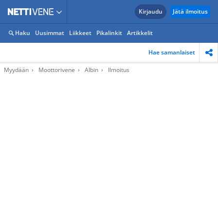
Kirjaudu
Jätä ilmoitus
Haku
Uusimmat
Liikkeet
Pikalinkit
Artikkelit
Hae samanlaiset
Myydään
Moottorivene
Albin
Ilmoitus