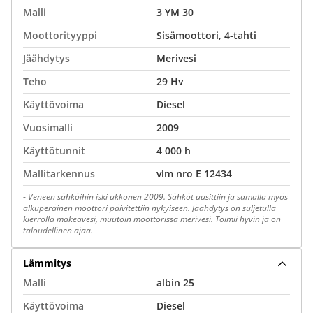
Malli
3 YM 30
Moottorityyppi
Sisämoottori, 4-tahti
Jäähdytys
Merivesi
Teho
29 Hv
Käyttövoima
Diesel
Vuosimalli
2009
Käyttötunnit
4 000 h
Mallitarkennus
vlm nro E 12434
-
Veneen sähköihin iski ukkonen 2009. Sähköt uusittiin ja samalla myös
alkuperäinen moottori päivitettiin nykyiseen. Jäähdytys on suljetulla
kierrolla makeavesi, muutoin moottorissa merivesi. Toimii hyvin ja on
taloudellinen ajaa.
Lämmitys
Malli
albin 25
Käyttövoima
Diesel