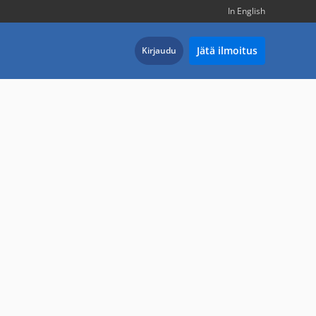
In English
Jätä ilmoitus
Kirjaudu