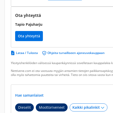
Ota yhteyttä
Tapio Pajuharju
Ota yhteyttä
Lataa / Tulosta
Ohjeita turvalliseen ajoneuvokauppaan
Yksityishenkilöiden välisessä kaupankäynnissä sovelletaan kauppalakia ku
Nettivene.com ei ota vastuuta myyjän antamien tietojen paikkansapitävyy
olla myös tahattomia puutteita tai virheitä. Tieto on siis sitova vasta ku
Hae samanlaiset
Dieselit
Moottoriveneet