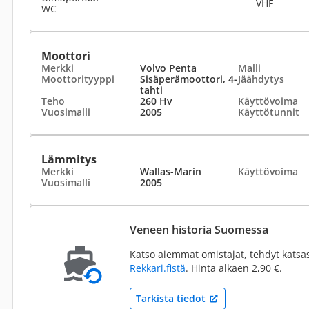
VHF
WC
Moottori
Merkki
Volvo Penta
Malli
Moottorityyppi
Sisäperämoottori, 4-
Jäähdytys
tahti
Teho
260 Hv
Käyttövoima
Vuosimalli
2005
Käyttötunnit
Lämmitys
Merkki
Wallas-Marin
Käyttövoima
Vuosimalli
2005
Veneen historia Suomessa
Katso aiemmat omistajat, tehdyt katsa
Rekkari.fistä
. Hinta alkaen 2,90 €.
Tarkista tiedot