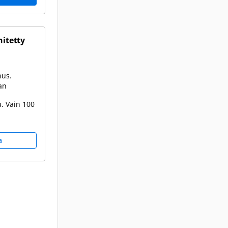
hitetty
nus.
an
. Vain 100
a