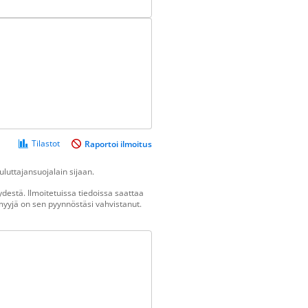
Tilastot
Raportoi ilmoitus
luttajansuojalain sijaan.
destä. Ilmoitetuissa tiedoissa saattaa
n myyjä on sen pyynnöstäsi vahvistanut.