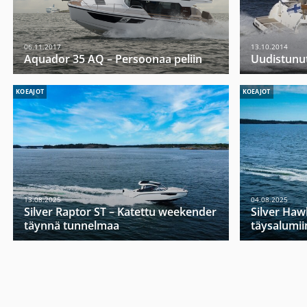
06.11.2017
13.10.2014
Aquador 35 AQ – Persoonaa peliin
Uudistunut
KOEAJOT
KOEAJOT
13.08.2025
04.08.2025
Silver Raptor ST – Katettu weekender
Silver Haw
täynnä tunnelmaa
täysalumii