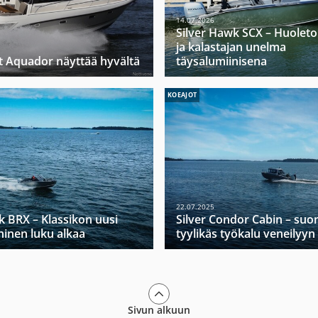
14.07.2026
Silver Hawk SCX – Huoleto
ja kalastajan unelma
 Aquador näyttää hyvältä
täysalumiinisena
KOEAJOT
22.07.2025
k BRX – Klassikon uusi
Silver Condor Cabin – suo
ninen luku alkaa
tyylikäs työkalu veneilyyn
Sivun alkuun