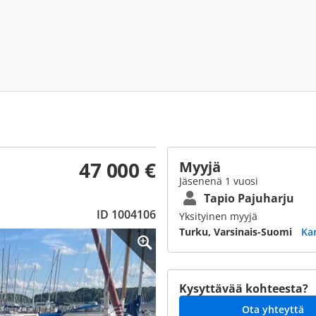
47 000 €
Myyjä
Jäsenenä 1 vuosi
Tapio Pajuharju
ID 1004106
Yksityinen myyjä
Turku, Varsinais-Suomi
Ka
Kysyttävää kohteesta?
Ota yhteyttä