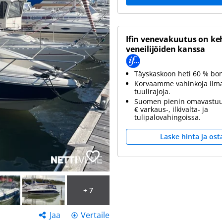
Ifin venevakuutus on ke
veneilijöiden kanssa
Täyskaskoon heti 60 % bo
Korvaamme vahinkoja ilm
tuulirajoja.
Suomen pienin omavastuu
€ varkaus-, ilkivalta- ja
tulipalovahingoissa.
Laske hinta ja ost
+ 7
Jaa
Vertaile