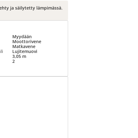
ehty ja säilytetty lämpimässä.
Myydään
Moottorivene
Matkavene
li
Lujitemuovi
3,05 m
2