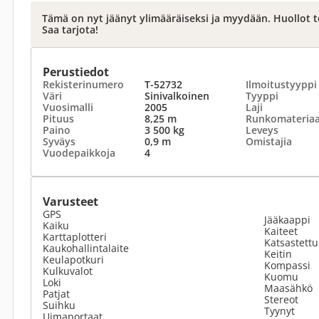
Tämä on nyt jäänyt ylimääräiseksi ja myydään. Huollot t
Saa tarjota!
Perustiedot
Rekisterinumero
T-52732
Ilmoitustyyppi
Väri
Sinivalkoinen
Tyyppi
Vuosimalli
2005
Laji
Pituus
8,25 m
Runkomateriaa
Paino
3 500 kg
Leveys
Syväys
0,9 m
Omistajia
Vuodepaikkoja
4
Varusteet
GPS
Jääkaappi
Kaiku
Kaiteet
Karttaplotteri
Katsastettu
Kaukohallintalaite
Keitin
Keulapotkuri
Kompassi
Kulkuvalot
Kuomu
Loki
Maasähkö
Patjat
Stereot
Suihku
Tyynyt
Uimaportaat