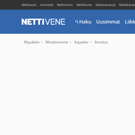
Nettiauto
Autotalli
Nettimoto
Nettikone
Nettivaraosa
Nettikara
Haku
Uusimmat
Liik
Myydään
Moottorivene
Aquador
Ilmoitus