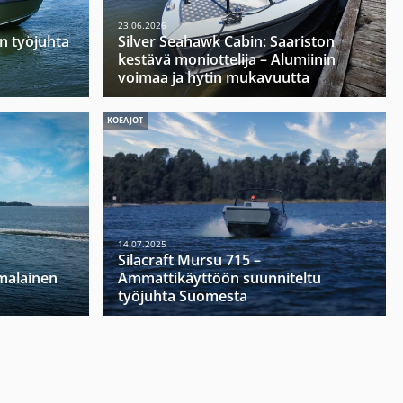
23.06.2026
n työjuhta
Silver Seahawk Cabin: Saariston
kestävä moniottelija – Alumiinin
voimaa ja hytin mukavuutta
KOEAJOT
14.07.2025
Silacraft Mursu 715 –
malainen
Ammattikäyttöön suunniteltu
työjuhta Suomesta