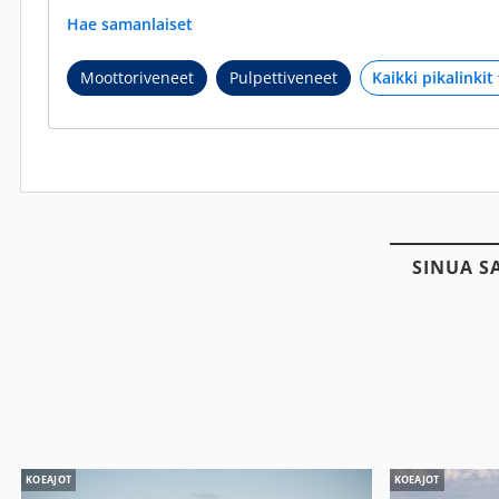
Hae samanlaiset
Moottoriveneet
Pulpettiveneet
SINUA S
KOEAJOT
KOEAJOT