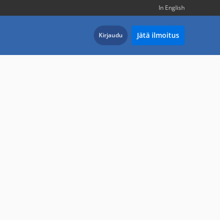
In English
Jätä ilmoitus
Kirjaudu