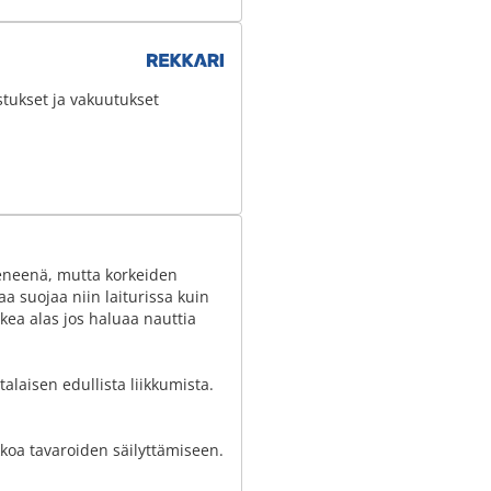
stukset ja vakuutukset
eneenä, mutta korkeiden
a suojaa niin laiturissa kuin
kea alas jos haluaa nauttia
alaisen edullista liikkumista.
ikkoa tavaroiden säilyttämiseen.