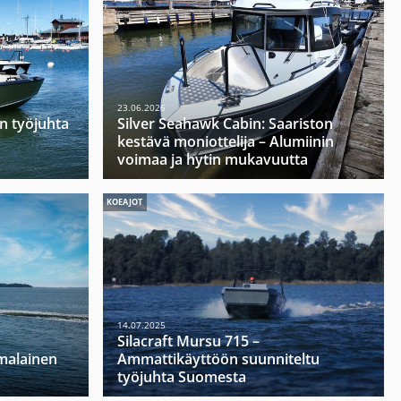
23.06.2026
n työjuhta
Silver Seahawk Cabin: Saariston
kestävä moniottelija – Alumiinin
voimaa ja hytin mukavuutta
KOEAJOT
14.07.2025
Silacraft Mursu 715 –
malainen
Ammattikäyttöön suunniteltu
työjuhta Suomesta