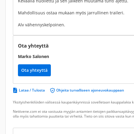
Keväällä huollettu ja sen jälkeen muutama tunti ajettu.
Mahdollisuus ostaa mukaan myös jarrullinen traileri.
Alv vähennyskelpoinen.
Ota yhteyttä
Marko Salonen
Ota yhteyttä
Lataa / Tulosta
Ohjeita turvalliseen ajoneuvokauppaan
Yksityishenkilöiden välisessä kaupankäynnissä sovelletaan kauppalakia ku
Nettivene.com ei ota vastuuta myyjän antamien tietojen paikkansapitävyy
olla myös tahattomia puutteita tai virheitä. Tieto on siis sitova vasta ku