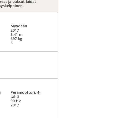
eat ja paksut laidat
nnyskelpoinen.
Myydään
2017
5,41 m
697 kg
3
i
Perämoottori, 4-
tahti
90 Hv
2017