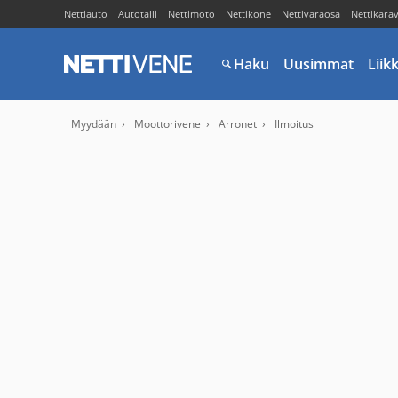
Nettiauto
Autotalli
Nettimoto
Nettikone
Nettivaraosa
Nettikara
Haku
Uusimmat
Liik
Myydään
Moottorivene
Arronet
Ilmoitus