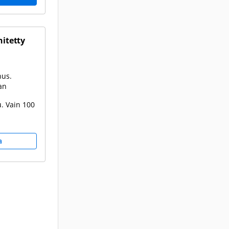
hitetty
nus.
an
. Vain 100
a