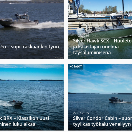
14.07.2026
Silver Hawk SCX – Huoleto
.5 cc sopii raskaankin työn
ja kalastajan unelma
täysalumiinisena
KOEAJOT
22.07.2025
k BRX – Klassikon uusi
Silver Condor Cabin – suo
ninen luku alkaa
tyylikäs työkalu veneilyyn