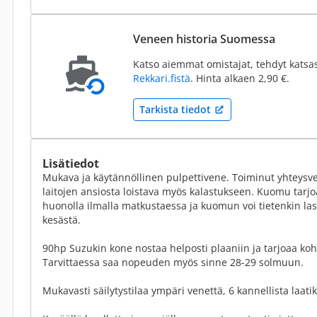
Veneen historia Suomessa
Katso aiemmat omistajat, tehdyt katsa
Rekkari.fistä
. Hinta alkaen 2,90 €.
Tarkista tiedot
Lisätiedot
Mukava ja käytännöllinen pulpettivene. Toiminut yhteysv
laitojen ansiosta loistava myös kalastukseen. Kuomu tarjoa
huonolla ilmalla matkustaessa ja kuomun voi tietenkin las
kesästä.
90hp Suzukin kone nostaa helposti plaaniin ja tarjoaa koht
Tarvittaessa saa nopeuden myös sinne 28-29 solmuun.
Mukavasti säilytystilaa ympäri venettä, 6 kannellista laat