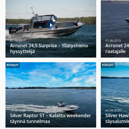
07.06.2017
01.06.2015
Arronet 24,5 Surprise – Yllätyshieno
Arronet 24
hyssyttelijä
raatajalle
KOEAJOT
KOEAJOT
13.08.2025
04.08.2025
Silver Raptor ST – Katettu weekender
Silver Haw
täynnä tunnelmaa
täysalumii