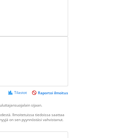
Tilastot
Raportoi ilmoitus
luttajansuojalain sijaan.
destä. Ilmoitetuissa tiedoissa saattaa
n myyjä on sen pyynnöstäsi vahvistanut.