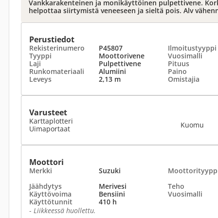
Vankkarakenteinen ja monikäyttöinen pulpettivene. Kork
helpottaa siirtymistä veneeseen ja sieltä pois. Alv vähe
Perustiedot
Rekisterinumero
P45807
Ilmoitustyyppi
Tyyppi
Moottorivene
Vuosimalli
Laji
Pulpettivene
Pituus
Runkomateriaali
Alumiini
Paino
Leveys
2,13 m
Omistajia
Varusteet
Karttaplotteri
Kuomu
Uimaportaat
Moottori
Merkki
Suzuki
Moottorityypp
Jäähdytys
Merivesi
Teho
Käyttövoima
Bensiini
Vuosimalli
Käyttötunnit
410 h
-
Liikkeessä huollettu.