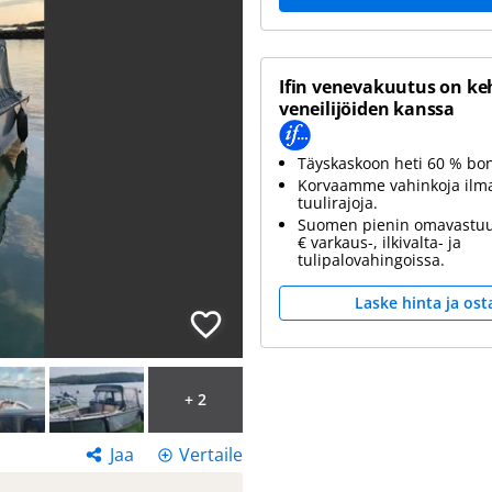
Ifin venevakuutus on ke
veneilijöiden kanssa
Täyskaskoon heti 60 % bo
Korvaamme vahinkoja ilm
tuulirajoja.
Suomen pienin omavastuu
€ varkaus-, ilkivalta- ja
tulipalovahingoissa.
Laske hinta ja ost
+ 2
Jaa
Vertaile