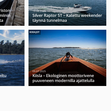
riston
13.08.2025
miinin
Silver Raptor ST – Katettu weekender
ta
täynnä tunnelmaa
KOEAJOT
09.07.2025
eltu
Kiisla – Ekologinen moottorivene
puuveneen modernilla ajattelulla