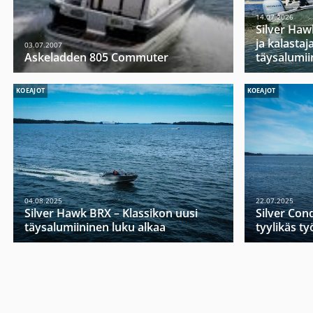
14.07.2026
Silver Haw
ja kalasta
03.07.2007
Askeladden 805 Commuter
täysalumii
KOEAJOT
KOEAJOT
04.08.2025
22.07.2025
Silver Hawk BRX – Klassikon uusi
Silver Con
täysalumiininen luku alkaa
tyylikäs t