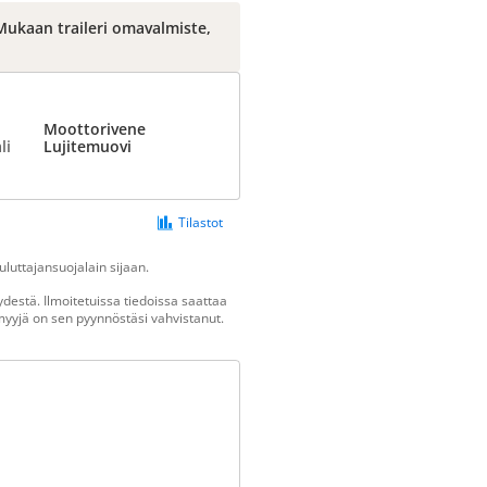
ukaan traileri omavalmiste,
Moottorivene
li
Lujitemuovi
Tilastot
luttajansuojalain sijaan.
destä. Ilmoitetuissa tiedoissa saattaa
n myyjä on sen pyynnöstäsi vahvistanut.