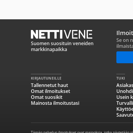
Ilmoi
Se on n
Suomen suosituin veneiden
ilmaist
markkinapaikka
KIRJAUTUNEILLE
TUKI
Tallennetut haut
Asiakas
Omat ilmoitukset
Unohdi
Omat suosikit
Usein k
Mainosta ilmoitustasi
Turvall
Käyttö
Saavut
Tämän palvelun ilmoitukset ovat mainoksia, jotka näytetään s