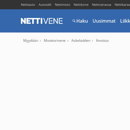
Nettiauto
Autotalli
Nettimoto
Nettikone
Nettivaraosa
Nettikara
Haku
Uusimmat
Liik
Myydään
Moottorivene
Askeladden
Ilmoitus