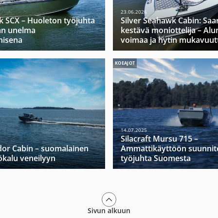
23.06.2026
k SCX – Huoleton työjuhta
Silver Seahawk Cabin: Saa
jan unelma
kestävä moniottelija – Alu
nisena
voimaa ja hytin mukavuut
KOEAJOT
14.07.2025
Silacraft Mursu 715 –
dor Cabin – suomalainen
Ammattikäyttöön suunnit
yökalu veneilyyn
työjuhta Suomesta
Sivun alkuun