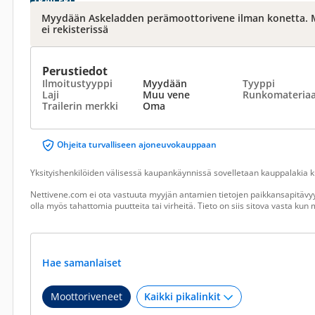
TRAILERI
Myydään Askeladden perämoottorivene ilman konetta. M
ei rekisterissä
Perustiedot
Ilmoitustyyppi
Myydään
Tyyppi
Laji
Muu vene
Runkomateriaa
Trailerin merkki
Oma
Ohjeita turvalliseen ajoneuvokauppaan
Yksityishenkilöiden välisessä kaupankäynnissä sovelletaan kauppalakia ku
Nettivene.com ei ota vastuuta myyjän antamien tietojen paikkansapitävyy
olla myös tahattomia puutteita tai virheitä. Tieto on siis sitova vasta ku
Hae samanlaiset
Moottoriveneet