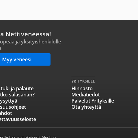
ta Nettiveneessä!
opeaa ja yksityishenkilölle
a
Myy veneesi
YRITYKSILLE
tuki ja palaute
Hinnasto
tko salasanan?
Mediatiedot
ysyttyä
Palvelut Yrityksille
isuusohjeet
Ota yhteyttä
ehdot
ettavuusseloste
inulle hakusi mukaisesti. Muuhun