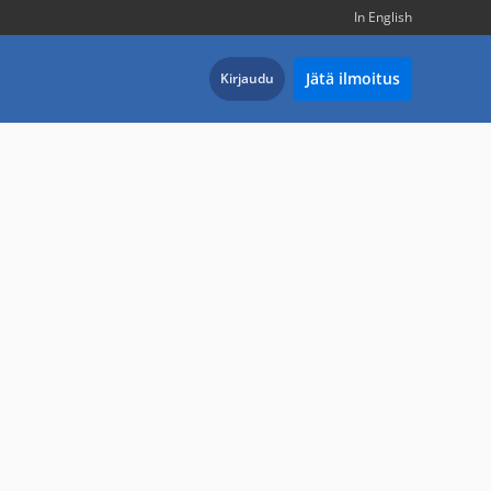
In English
Jätä ilmoitus
Kirjaudu