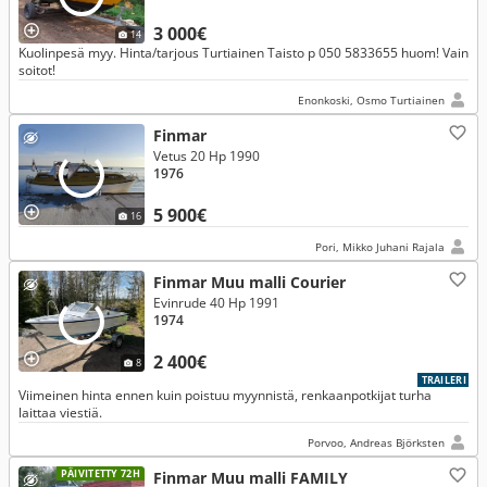
3 000€
14
Kuolinpesä myy. Hinta/tarjous Turtiainen Taisto p 050 5833655 huom! Vain
soitot!
Enonkoski, Osmo Turtiainen
Finmar
Vetus 20 Hp 1990
1976
5 900€
16
Pori, Mikko Juhani Rajala
Finmar Muu malli Courier
Evinrude 40 Hp 1991
1974
2 400€
8
TRAILERI
Viimeinen hinta ennen kuin poistuu myynnistä, renkaanpotkijat turha
laittaa viestiä.
Porvoo, Andreas Björksten
PÄIVITETTY 72H
Finmar Muu malli FAMILY