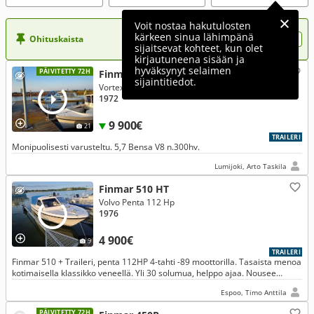
Voit nostaa hakutulosten
kärkeen sinua lähimpänä
Ohituskaista
Nosta ilmoituksesi tähän?
sijaitsevat kohteet, kun olet
kirjautuneena sisään ja
hyväksynyt selaimen
PÄIVITETTY 72H
Finmar Commodore
sijaintitiedot.
Vortex 300 Hp 2014
1972
9 900€
21
TRAILERI
Monipuolisesti varusteltu. 5,7 Bensa V8 n.300hv.
Lumijoki, Arto Taskila
Finmar 510 HT
Volvo Penta 112 Hp
1976
4 900€
9
TRAILERI
Finmar 510 + Traileri, penta 112HP 4-tahti -89 moottorilla. Tasaista menoa
kotimaisella klassikko veneellä. Yli 30 solumua, helppo ajaa. Nousee
hienosti plaaniin. 4-tahti moottori pieni kulutus.
Espoo, Timo Anttila
PÄIVITETTY 72H