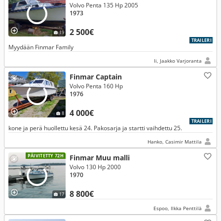
Volvo Penta 135 Hp 2005
1973
2 500€
19
TRAILERI
Myydään Finmar Family
Ii, Jaakko Varjoranta
Finmar Captain
Volvo Penta 160 Hp
1976
4 000€
8
TRAILERI
kone ja perä huollettu kesä 24. Pakosarja ja startti vaihdettu 25.
Hanko, Casimir Mattila
PÄIVITETTY 72H
Finmar Muu malli
Volvo 130 Hp 2000
1970
8 800€
17
Espoo, Ilkka Penttilä