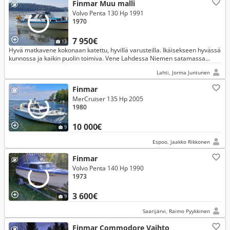
Finmar Muu malli
Volvo Penta 130 Hp 1991
1970
7 950€
13
Hyvä matkavene kokonaan katettu, hyvillä varusteilla. Ikäisekseen hyvässä
kunnossa ja kaikin puolin toimiva. Vene Lahdessa Niemen satamassa
vesille laskettuna ja koeajettavissa. Tervetuloa katsomaan.
Lahti, Jorma Juntunen
Finmar
MerCruiser 135 Hp 2005
1980
10 000€
9
Espoo, Jaakko Rikkonen
Finmar
Volvo Penta 140 Hp 1990
1973
3 600€
9
Saarijärvi, Raimo Pyykkinen
Finmar Commodore Vaihto