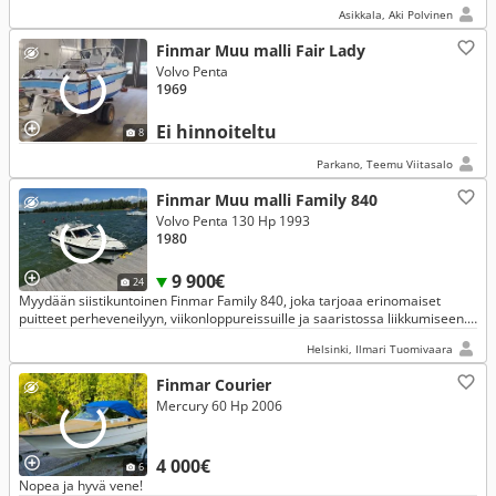
Asikkala, Aki Polvinen
Finmar Muu malli Fair Lady
Volvo Penta
1969
Ei hinnoiteltu
8
Parkano, Teemu Viitasalo
Finmar Muu malli Family 840
Volvo Penta 130 Hp 1993
1980
9 900€
24
Myydään siistikuntoinen Finmar Family 840, joka tarjoaa erinomaiset
puitteet perheveneilyyn, viikonloppureissuille ja saaristossa liikkumiseen.
Veneen suurin valtti ovat hyvin säilyneet sisätilat.
Helsinki, Ilmari Tuomivaara
Finmar Courier
Mercury 60 Hp 2006
4 000€
6
Nopea ja hyvä vene!