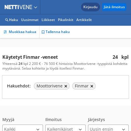
Kirjaudu
Jätä ilmoitus
Haku
Uusimmat
Liikkeet
Pikalinkit
Artikkelit
Muokkaa hakua
Tallenna haku
Käytetyt Finmar -veneet
24
kpl
Yhteensä
24
kpl 2 200 € - 76 500 € hintaista Moottorivene -tyyppistä kohdetta
myytävänä. Selaa kohteita ja löydä itsellesi Finmar.
Hakuehdot:
Moottorivene
Finmar
Myyjä
Ilmoitus
Järjestys