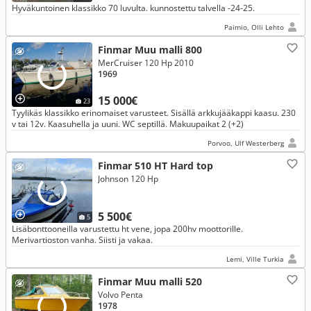
Hyväkuntoinen klassikko 70 luvulta. kunnostettu talvella -24-25.
Paimio, Olli Lehto
Finmar Muu malli 800
MerCruiser 120 Hp 2010
1969
15 000€
23
Tyylikäs klassikko erinomaiset varusteet. Sisällä arkkujääkappi kaasu. 230
v tai 12v. Kaasuhella ja uuni. WC septillä. Makuupaikat 2 (+2)
Porvoo, Ulf Westerberg
Finmar 510 HT Hard top
Johnson 120 Hp
5 500€
5
Lisäbonttooneilla varustettu ht vene, jopa 200hv moottorille.
Merivartioston vanha. Siisti ja vakaa.
Lemi, Ville Turkia
Finmar Muu malli 520
Volvo Penta
1978