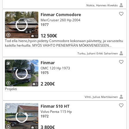
Nokia, Hannes Kivekäs
Finmar Commodore
MerCruiser 260 Hp 2004
1977
12 500€
13
Tod ella hieno,hyvin pidetty Commodore kokonaan päivitetty, ja varusteltu
kaikilla herkuilla. MYÖS VAIHTO PIENEMPÄÄN MÖKKIVENEESEEN
MAHDOLLISTA.
Turku, Juhani Erkki Saharinen
Finmar
OMC 120 Hp 1973
1975
2 200€
5
Projekti
Vihti, Julius Martikainen
Finmar 510 HT
Volvo Penta 115 Hp
1972
3 800€
10