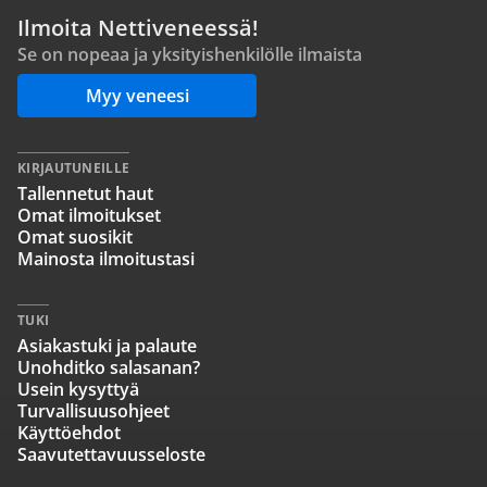
Ilmoita Nettiveneessä!
Se on nopeaa ja yksityishenkilölle ilmaista
Myy veneesi
KIRJAUTUNEILLE
Tallennetut haut
Omat ilmoitukset
Omat suosikit
Mainosta ilmoitustasi
TUKI
Asiakastuki ja palaute
Unohditko salasanan?
Usein kysyttyä
Turvallisuusohjeet
Käyttöehdot
Saavutettavuusseloste