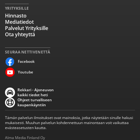
YRITYKSILLE
Hinnasto
Mediatiedot
Palvelut Yrityksille
Ota yhteyttä
SEURAA NETTIVENETTÄ
Facebook
Youtube
Rekkari - Ajoneuvon
kaikki tiedot heti
Ohjeet turvalliseen
kaupankäyntiin
Tämän palvelun ilmoitukset ovat mainoksia, jotka näytetään sinulle hakusi
mukaisesti. Muuhun palvelun kohdennettuun mainontaan voit vaikuttaa
evästeasetusten kautta.
Alma Media Finland Oy