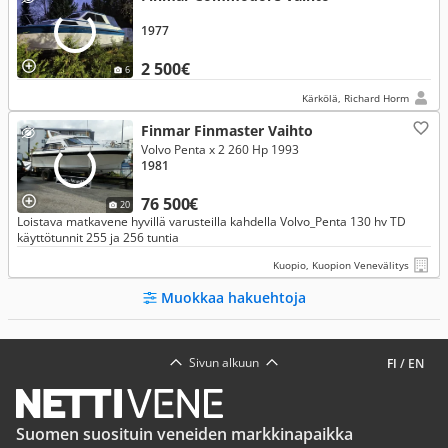
1977
2 500€
6
Kärkölä, Richard Horm
Finmar Finmaster Vaihto
Volvo Penta x 2 260 Hp 1993
1981
76 500€
20
Loistava matkavene hyvillä varusteilla kahdella Volvo_Penta 130 hv TD
käyttötunnit 255 ja 256 tuntia
Kuopio, Kuopion Venevälitys
Muokkaa hakuehtoja
Sivun alkuun
FI
/
EN
Suomen suosituin veneiden markkinapaikka