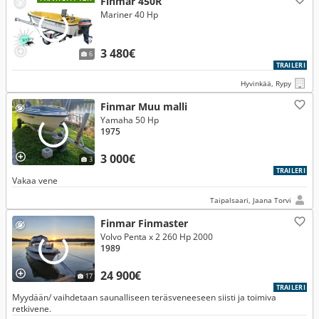
Finmar 450R
Mariner 40 Hp
3 480€
6
TRAILERI
Hyvinkää, Rypy
Finmar Muu malli
Yamaha 50 Hp
1975
3 000€
3
TRAILERI
Vakaa vene
Taipalsaari, Jaana Torvi
Finmar Finmaster
Volvo Penta x 2 260 Hp 2000
1989
24 900€
17
TRAILERI
Myydään/ vaihdetaan saunalliseen teräsveneeseen siisti ja toimiva
retkivene.