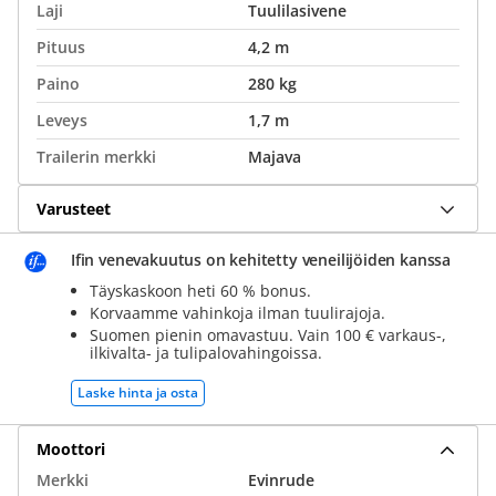
Laji
Tuulilasivene
Pituus
4,2 m
Paino
280 kg
Leveys
1,7 m
Trailerin merkki
Majava
Varusteet
Ifin venevakuutus on kehitetty veneilijöiden kanssa
Täyskaskoon heti 60 % bonus.
Korvaamme vahinkoja ilman tuulirajoja.
Suomen pienin omavastuu. Vain 100 € varkaus-,
ilkivalta- ja tulipalovahingoissa.
Laske hinta ja osta
Moottori
Merkki
Evinrude