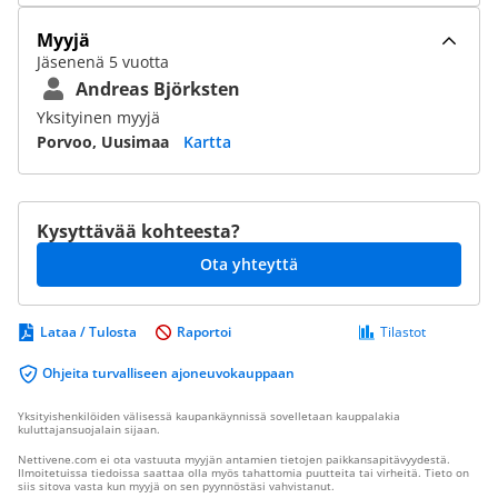
Myyjä
Jäsenenä 5 vuotta
Andreas Björksten
Yksityinen myyjä
Porvoo, Uusimaa
Kartta
Kysyttävää kohteesta?
Ota yhteyttä
Lataa / Tulosta
Raportoi
Tilastot
Ohjeita turvalliseen ajoneuvokauppaan
Yksityishenkilöiden välisessä kaupankäynnissä sovelletaan kauppalakia
kuluttajansuojalain sijaan.
Nettivene.com ei ota vastuuta myyjän antamien tietojen paikkansapitävyydestä.
Ilmoitetuissa tiedoissa saattaa olla myös tahattomia puutteita tai virheitä. Tieto on
siis sitova vasta kun myyjä on sen pyynnöstäsi vahvistanut.