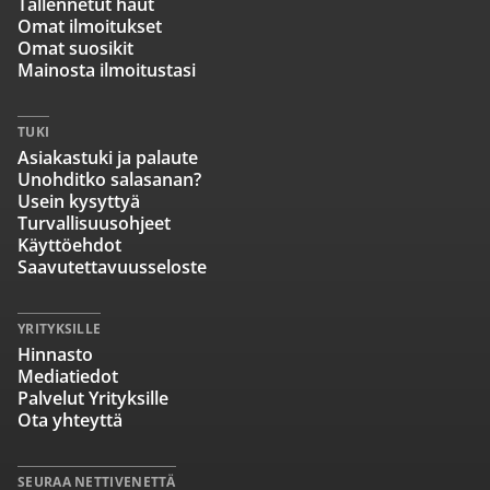
Tallennetut haut
Omat ilmoitukset
Omat suosikit
Mainosta ilmoitustasi
TUKI
Asiakastuki ja palaute
Unohditko salasanan?
Usein kysyttyä
Turvallisuusohjeet
Käyttöehdot
Saavutettavuusseloste
YRITYKSILLE
Hinnasto
Mediatiedot
Palvelut Yrityksille
Ota yhteyttä
SEURAA NETTIVENETTÄ