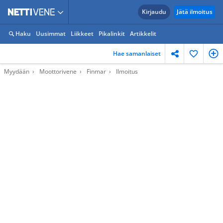
Kirjaudu
Jätä ilmoitus
Haku
Uusimmat
Liikkeet
Pikalinkit
Artikkelit
Hae samanlaiset
Myydään
Moottorivene
Finmar
Ilmoitus