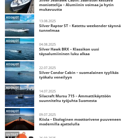
Silver Seahawk Cabin: Saariston kestävä
moniottelija – Alumiinin voimaa ja hytin
mukavuutta
KOEAJOT
13.08.2025
Silver Raptor ST – Katettu weekender täynnä
tunnelmaa
KOEAJOT
04.08.2025
Silver Hawk BRX – Klassikon uusi
täysalumiininen luku alkaa
KOEAJOT
22.07.2025
Silver Condor Cabin – suomalainen tyylikäs
työkalu veneilyyn
KOEAJOT
14.07.2025
Silacraft Mursu 715 – Ammattikäyttöön
suunniteltu työjuhta Suomesta
KOEAJOT
09.07.2025
Kiisla – Ekologinen moottorivene puuveneen
modernilla ajattelulla
UUTISET
26.03.2025