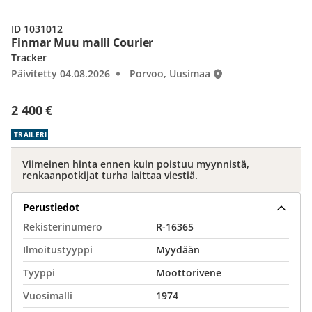
ID 1031012
Finmar Muu malli Courier
Tracker
Päivitetty 04.08.2026
Porvoo, Uusimaa
2 400 €
TRAILERI
Viimeinen hinta ennen kuin poistuu myynnistä,
renkaanpotkijat turha laittaa viestiä.
Perustiedot
Rekisterinumero
R-16365
Ilmoitustyyppi
Myydään
Tyyppi
Moottorivene
Vuosimalli
1974