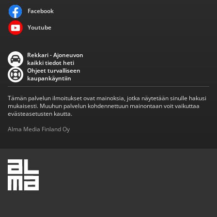
Facebook
Youtube
Rekkari - Ajoneuvon
kaikki tiedot heti
Ohjeet turvalliseen
kaupankäyntiin
Tämän palvelun ilmoitukset ovat mainoksia, jotka näytetään sinulle hakusi
mukaisesti. Muuhun palvelun kohdennettuun mainontaan voit vaikuttaa
evästeasetusten kautta.
Alma Media Finland Oy