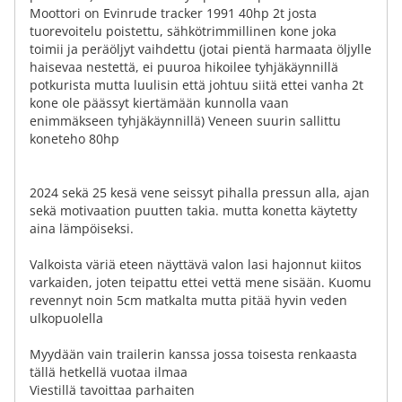
Moottori on Evinrude tracker 1991 40hp 2t josta
tuorevoitelu poistettu, sähkötrimmillinen kone joka
toimii ja peräöljyt vaihdettu (jotai pientä harmaata öljylle
haisevaa nestettä, ei puuroa hikoilee tyhjäkäynnillä
potkurista mutta luulisin että johtuu siitä ettei vanha 2t
kone ole päässyt kiertämään kunnolla vaan
enimmäkseen tyhjäkäynnillä) Veneen suurin sallittu
koneteho 80hp
2024 sekä 25 kesä vene seissyt pihalla pressun alla, ajan
sekä motivaation puutten takia. mutta konetta käytetty
aina lämpöiseksi.
Valkoista väriä eteen näyttävä valon lasi hajonnut kiitos
varkaiden, joten teipattu ettei vettä mene sisään. Kuomu
revennyt noin 5cm matkalta mutta pitää hyvin veden
ulkopuolella
Myydään vain trailerin kanssa jossa toisesta renkaasta
tällä hetkellä vuotaa ilmaa
Viestillä tavoittaa parhaiten