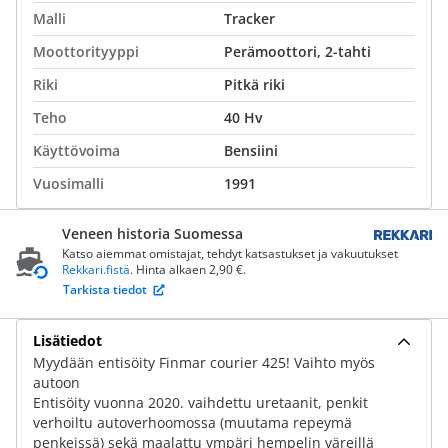
Malli
Tracker
Moottorityyppi
Perämoottori, 2-tahti
Riki
Pitkä riki
Teho
40 Hv
Käyttövoima
Bensiini
Vuosimalli
1991
Veneen historia Suomessa
Katso aiemmat omistajat, tehdyt katsastukset ja vakuutukset
Rekkari.fistä
. Hinta alkaen 2,90 €.
Tarkista tiedot
Lisätiedot
Myydään entisöity Finmar courier 425! Vaihto myös
autoon
Entisöity vuonna 2020. vaihdettu uretaanit, penkit
verhoiltu autoverhoomossa (muutama repeymä
penkeissä) sekä maalattu ympäri hempelin väreillä