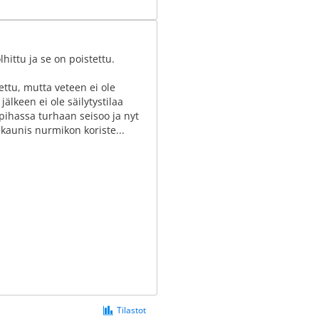
hittu ja se on poistettu.
ettu, mutta veteen ei ole
älkeen ei ole säilytystilaa
ihassa turhaan seisoo ja nyt
aunis nurmikon koriste...
Tilastot