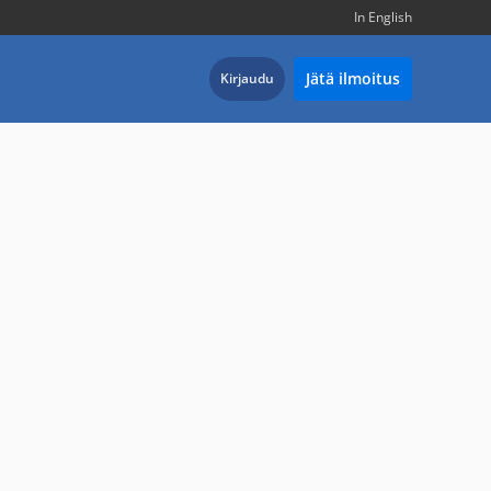
In English
Jätä ilmoitus
Kirjaudu