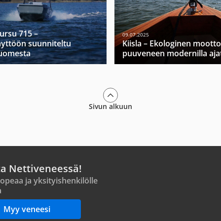
Mursu 715 –
09.07.2025
yttöön suunniteltu
Kiisla – Ekologinen moott
Suomesta
puuveneen modernilla ajat
Sivun alkuun
ta Nettiveneessä!
opeaa ja yksityishenkilölle
a
Myy veneesi