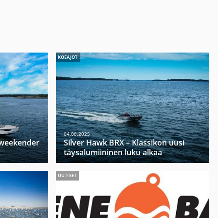
KOEAJOT
04.08.2025
u weekender
Silver Hawk BRX – Klassikon uusi
täysalumiininen luku alkaa
UUTISET