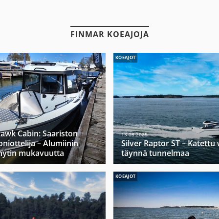
FINMAR KOEAJOJA
KOEAJOT
hawk Cabin: Saariston
13.08.2025
niottelija – Alumiinin
Silver Raptor ST – Katett
hytin mukavuutta
täynnä tunnelmaa
KOEAJOT