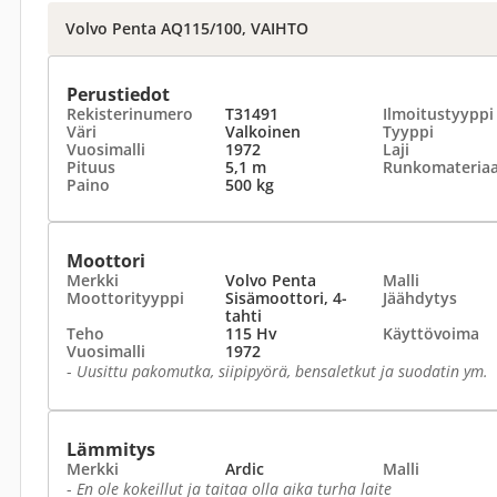
Volvo Penta AQ115/100, VAIHTO
Perustiedot
Rekisterinumero
T31491
Ilmoitustyyppi
Väri
Valkoinen
Tyyppi
Vuosimalli
1972
Laji
Pituus
5,1 m
Runkomateriaa
Paino
500 kg
Moottori
Merkki
Volvo Penta
Malli
Moottorityyppi
Sisämoottori, 4-
Jäähdytys
tahti
Teho
115 Hv
Käyttövoima
Vuosimalli
1972
-
Uusittu pakomutka, siipipyörä, bensaletkut ja suodatin ym.
Lämmitys
Merkki
Ardic
Malli
-
En ole kokeillut ja taitaa olla aika turha laite