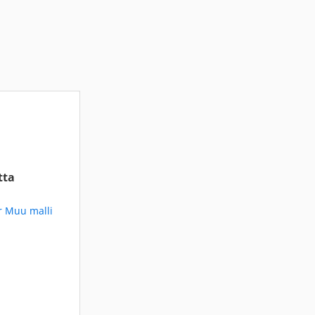
tta
r Muu malli