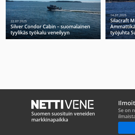
14.07.2025
Silacraft 
22.07.2025
Silver Condor Cabin – suomalainen
Ammattikä
tyylikäs työkalu veneilyyn
työjuhta 
Ilmoi
Se on n
Suomen suosituin veneiden
ilmaist
markkinapaikka