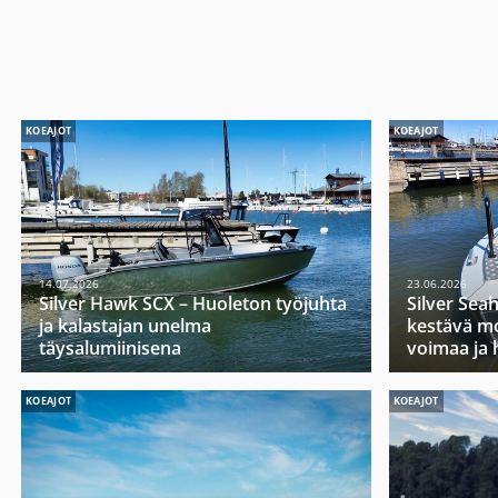
KOEAJOT
KOEAJOT
14.07.2026
23.06.2026
Silver Hawk SCX – Huoleton työjuhta
Silver Sea
ja kalastajan unelma
kestävä mo
täysalumiinisena
voimaa ja 
KOEAJOT
KOEAJOT