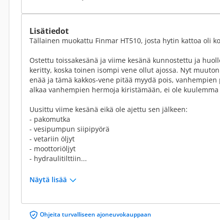
Lisätiedot
Tällainen muokattu Finmar HT510, josta hytin kattoa oli kol
Ostettu toissakesänä ja viime kesänä kunnostettu ja huoll
keritty, koska toinen isompi vene ollut ajossa. Nyt muuton j
enää ja tämä kakkos-vene pitää myydä pois, vanhempien p
alkaa vanhempien hermoja kiristämään, ei ole kuulemma k
Uusittu viime kesänä eikä ole ajettu sen jälkeen:
- pakomutka
- vesipumpun siipipyörä
- vetariin öljyt
- moottoriöljyt
- hydraulitilttiin...
Näytä lisää
Ohjeita turvalliseen ajoneuvokauppaan