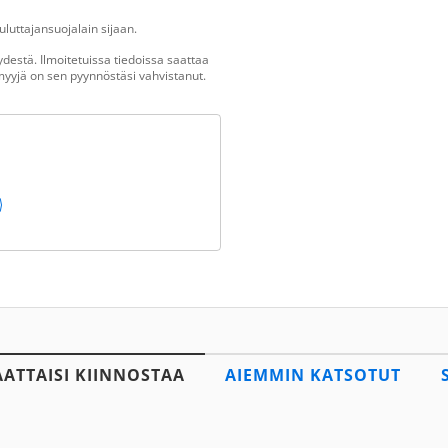
luttajansuojalain sijaan.
destä. Ilmoitetuissa tiedoissa saattaa
n myyjä on sen pyynnöstäsi vahvistanut.
AATTAISI KIINNOSTAA
AIEMMIN KATSOTUT