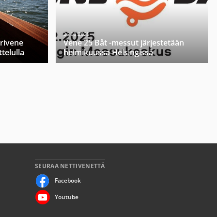
26.03.2025
orivene
Vene 25 Båt -messut järjestetään
telulla
helmikuussa Helsingissä
SEURAA NETTIVENETTÄ
Facebook
Youtube