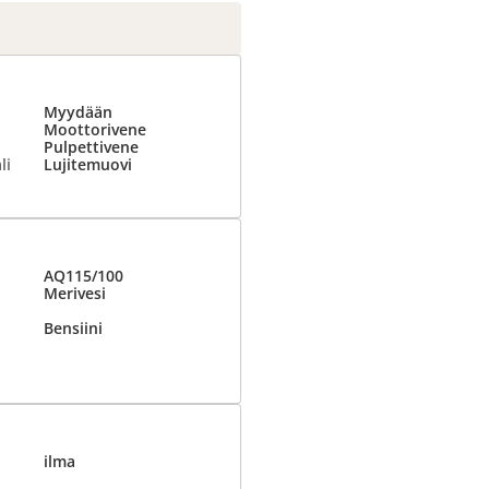
Myydään
Moottorivene
Pulpettivene
li
Lujitemuovi
AQ115/100
Merivesi
Bensiini
ilma