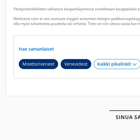
Yksityishenkilöiden välisessä kaupankäynnissä sovelletaan kauppalakia ku
Nettivene.com ei ota vastuuta myyjän antamien tietojen paikkansapitävyy
olla myös tahattomia puutteita tai virheitä. Tieto on siis sitova vasta ku
Hae samanlaiset
Moottoriveneet
Venevideot
SINUA S