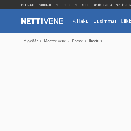
Nettiauto
Autotalli
Nettimoto
Nettikone
Nettivaraosa
Nettikara
Haku
Uusimmat
Liik
Myydään
Moottorivene
Finmar
Ilmoitus