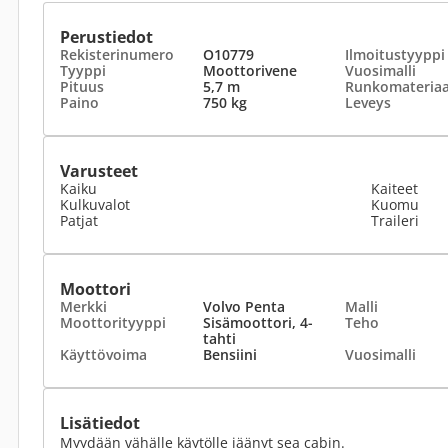
Perustiedot
Rekisterinumero
O10779
Ilmoitustyyppi
Tyyppi
Moottorivene
Vuosimalli
Pituus
5,7 m
Runkomateriaa
Paino
750 kg
Leveys
Varusteet
Kaiku
Kaiteet
Kulkuvalot
Kuomu
Patjat
Traileri
Moottori
Merkki
Volvo Penta
Malli
Moottorityyppi
Sisämoottori, 4-
Teho
tahti
Käyttövoima
Bensiini
Vuosimalli
Lisätiedot
Myydään vähälle käytölle jäänyt sea cabin.