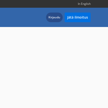
In English
Jätä ilmoitus
Kirjaudu