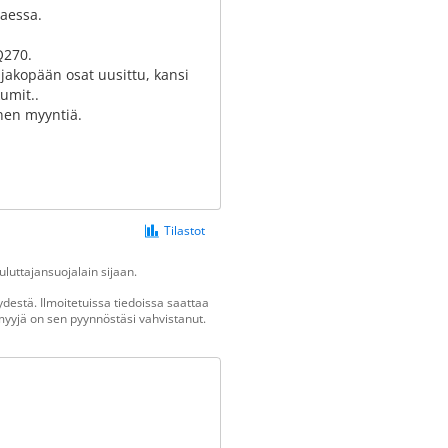
taessa.
Q270.
jakopään osat uusittu, kansi
kumit..
nnen myyntiä.
Tilastot
luttajansuojalain sijaan.
destä. Ilmoitetuissa tiedoissa saattaa
n myyjä on sen pyynnöstäsi vahvistanut.