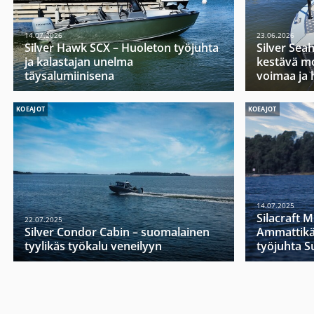
14.07.2026
23.06.2026
Silver Hawk SCX – Huoleton työjuhta
Silver Sea
ja kalastajan unelma
kestävä mo
täysalumiinisena
voimaa ja 
KOEAJOT
KOEAJOT
14.07.2025
Silacraft 
22.07.2025
Silver Condor Cabin – suomalainen
Ammattikä
tyylikäs työkalu veneilyyn
työjuhta 