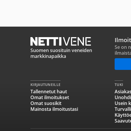
Ilmoi
Se on n
Suomen suosituin veneiden
ilmaist
markkinapaikka
KIRJAUTUNEILLE
TUKI
Tallennetut haut
Asiakas
Omat ilmoitukset
Unohdi
Omat suosikit
Usein k
Mainosta ilmoitustasi
Turvall
Käyttö
Saavut