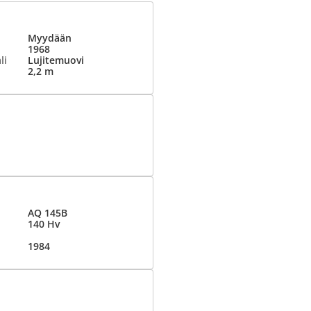
Myydään
1968
li
Lujitemuovi
2,2 m
AQ 145B
140 Hv
1984