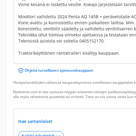
Viime kesänä ei laskettu vesille. Koeajo järjestetään tarvit
Moottori vaihdettu 2024 Penta AQ 145B + perävetolaite A
Kone avattu ja kunnostettu ennen paikalleen laittoa. Mm. 
koneistettu, venttiilit säädetty ja vaihdettu venttilivarren 
Tekniikka ollut toimiva viimeksi ajettaessa ja testataan e
Teknisistä asioista voi soitella 0405152170.
Traktorikäyttöinen rantatraileri sisältyy kauppaan.
Ohjeita turvalliseen ajoneuvokauppaan
Yksityishenkilöiden välisessä kaupankäynnissä sovelletaan kauppalakia ku
Nettivene.com ei ota vastuuta myyjän antamien tietojen paikkansapitävyy
olla myös tahattomia puutteita tai virheitä. Tieto on siis sitova vasta ku
Hae samanlaiset