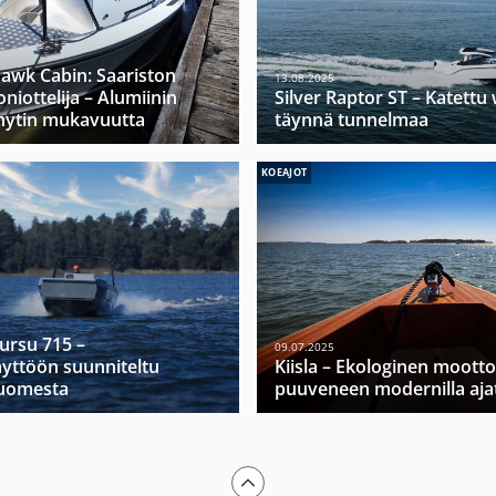
hawk Cabin: Saariston
13.08.2025
niottelija – Alumiinin
Silver Raptor ST – Katett
hytin mukavuutta
täynnä tunnelmaa
KOEAJOT
Mursu 715 –
09.07.2025
yttöön suunniteltu
Kiisla – Ekologinen moott
Suomesta
puuveneen modernilla ajat