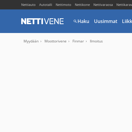
Nettiauto
Autotalli
Nettimoto
Nettikone
Nettivaraosa
Nettikara
Haku
Uusimmat
Liik
Myydään
Moottorivene
Finmar
Ilmoitus