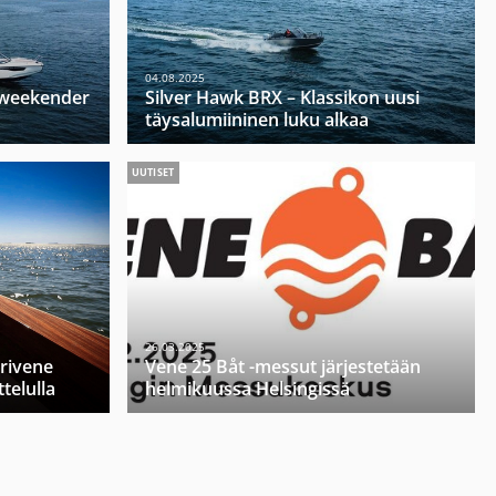
04.08.2025
u weekender
Silver Hawk BRX – Klassikon uusi
täysalumiininen luku alkaa
UUTISET
26.03.2025
orivene
Vene 25 Båt -messut järjestetään
telulla
helmikuussa Helsingissä