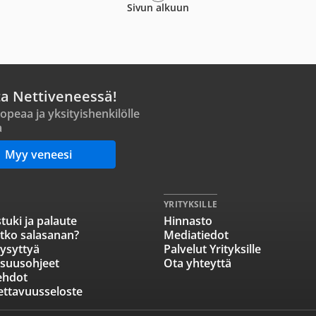
Sivun alkuun
ta Nettiveneessä!
opeaa ja yksityishenkilölle
a
Myy veneesi
YRITYKSILLE
tuki ja palaute
Hinnasto
tko salasanan?
Mediatiedot
ysyttyä
Palvelut Yrityksille
isuusohjeet
Ota yhteyttä
ehdot
ettavuusseloste